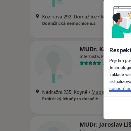
Kozinova 292, Domažlice
•
Mapa
Domažlická nemocnice a.s.
MUDr. Karel Slám
Respekt
Internista, Praktický lékař
Přijetím p
21 názorů
technologi
základě vaš
aktualizova
souborů co
Nádražní 235, Kdyně
•
Mapa
Praktický lékař pro dospělé
MUDr. Jaroslav Li