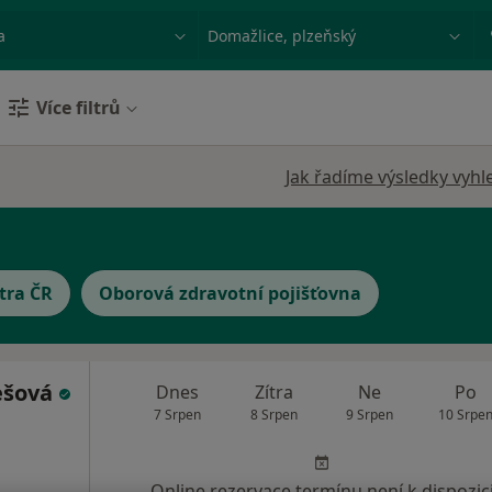
ace, nemoc nebo příjmení
Město nebo region
Více filtrů
Jak řadíme výsledky vyhl
tra ČR
Oborová zdravotní pojišťovna
ešová
Dnes
Zítra
Ne
Po
7 Srpen
8 Srpen
9 Srpen
10 Srpe
Online rezervace termínu není k dispozic