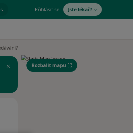
Přihlásit se
Jste lékař?
edávání?
Rozbalit mapu
Út
St
Čt
n
11 Srpen
12 Srpen
13 Srpen
i