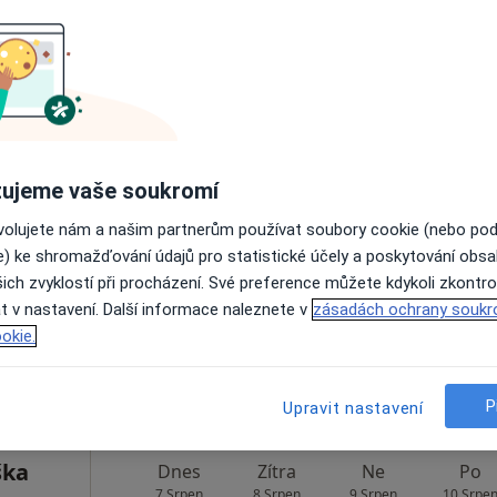
Rezervovat termín
a
Dnes
Zítra
Ne
Po
ujeme vaše soukromí
7 Srpen
8 Srpen
9 Srpen
10 Srpe
ovolujete nám a našim partnerům používat soubory cookie (nebo po
e) ke shromažďování údajů pro statistické účely a poskytování obs
ich zvyklostí při procházení. Své preference můžete kdykoli zkontro
Online rezervace termínu není k dispozic
t v nastavení. Další informace naleznete v
zásadách ochrany soukr
Rezervovat termín
okie.
P
Upravit nastavení
ška
Dnes
Zítra
Ne
Po
7 Srpen
8 Srpen
9 Srpen
10 Srpe