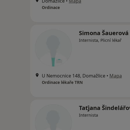
Domažlice
•
Mapa
Ordinace
Simona Šauerová
Internista, Plicní lékař
U Nemocnice 148, Domažlice
•
Mapa
Ordinace lékaře TRN
Taťjana Šindelářo
Internista