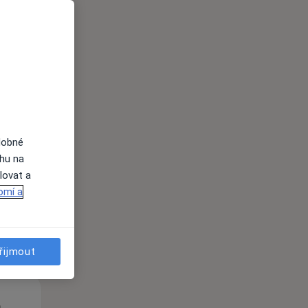
Út
St
Čt
n
11 Srpen
12 Srpen
13 Srpen
dobné
ahu na
lovat a
i
omí a
řijmout
Út
St
Čt
n
11 Srpen
12 Srpen
13 Srpen