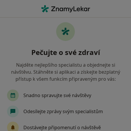
Hla
Internista • Třebíč, vysočina
Filtry
• 1
Mapa
Doporučení internisté s Oborová zdravotní
Pečujte o své zdraví
pojišťovna Třebíč
Jak řadíme výsledky vyhledávání?
Najděte nejlepšího specialistu a objednejte si
návštěvu. Stáhněte si aplikaci a získejte bezplatný
přístup k všem funkcím připraveným pro vás:
Snadno spravujte své návštěvy
Odesílejte zprávy svým specialistům
Poliklinika Třebíč - Lékařský dům, spol. s
Dostávejte připomenutí o návštěvě
r.o.