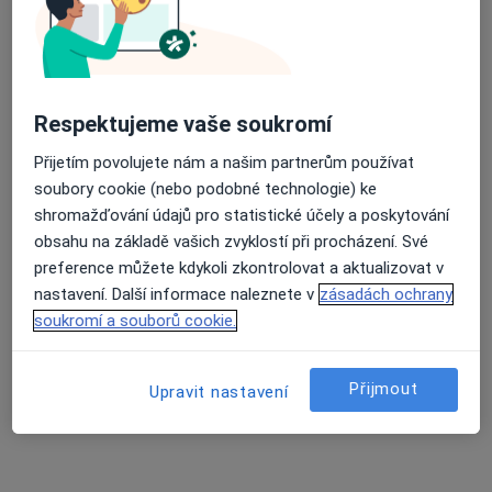
6 názorů
Jihlavská 49, Okříšky
•
Mapa
Praktický lékař pro dospělé
Tento specialista nenabízí online rezervaci termínu na této adrese.
Respektujeme vaše soukromí
Rezervovat termín
Přijetím povolujete nám a našim partnerům používat
soubory cookie (nebo podobné technologie) ke
shromažďování údajů pro statistické účely a poskytování
obsahu na základě vašich zvyklostí při procházení. Své
preference můžete kdykoli zkontrolovat a aktualizovat v
nastavení. Další informace naleznete v
zásadách ochrany
soukromí a souborů cookie.
Přijmout
Upravit nastavení
Svatava Matznerová
Internista, Praktický lékař
5 názorů