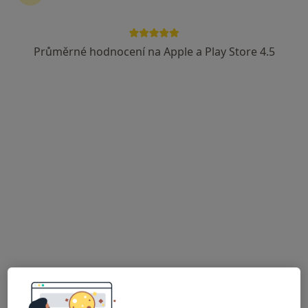
·
Více
Internista, Alergolog, Chirurg
43 názorů
Průměrné hodnocení na Apple a Play Store 4.5
Vltavínská 1289/10, Třebíč
•
Mapa
Poliklinika Třebíč - Lékařský dům, spol. s r.o.
Tato klinika nemá specialisty s dostupnými termíny v online kalendáři
Zobrazit profil
MUDr. Jan Mika
Internista, Praktický lékař