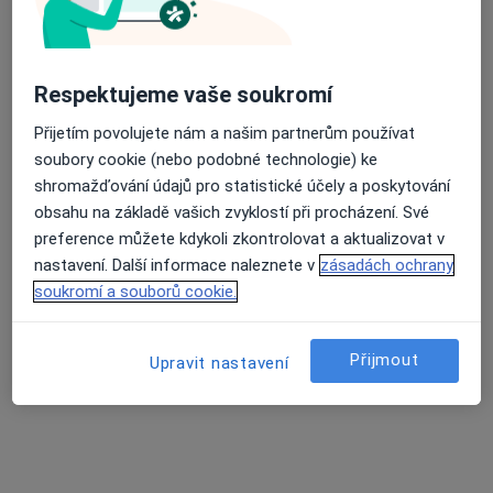
39 názorů
Purkyňovo náměstí 133/2, Třebíč
•
Mapa
Průměrné hodnocení na Apple a Play Store 4.5
Nemocnice Třebíč
Respektujeme vaše soukromí
Tato klinika nemá specialisty s dostupnými termíny v online kalendáři
Přijetím povolujete nám a našim partnerům používat
soubory cookie (nebo podobné technologie) ke
Zobrazit profil
shromažďování údajů pro statistické účely a poskytování
obsahu na základě vašich zvyklostí při procházení. Své
preference můžete kdykoli zkontrolovat a aktualizovat v
nastavení. Další informace naleznete v
zásadách ochrany
soukromí a souborů cookie.
Přijmout
Upravit nastavení
MUDr. Ivo Vermousek
Urolog
6 názorů