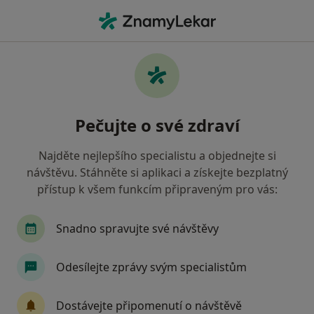
Hla
Urolog • Kladno, středočeský
Filtry
• 1
Mapa
Doporučení urologové s Oborová zdravotní
Pečujte o své zdraví
pojišťovna Kladno
Jak řadíme výsledky vyhledávání?
Najděte nejlepšího specialistu a objednejte si
návštěvu. Stáhněte si aplikaci a získejte bezplatný
přístup k všem funkcím připraveným pro vás:
Snadno spravujte své návštěvy
Odesílejte zprávy svým specialistům
MUDr. Jan Bárta
Dostávejte připomenutí o návštěvě
Urolog