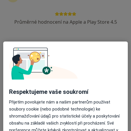
15 názorů
K Šancím 50, Praha
•
Mapa
Průměrné hodnocení na Apple a Play Store 4.5
Urologická ambulance
Tento specialista nenabízí online rezervaci termínu na této adrese.
Rezervovat termín
Respektujeme vaše soukromí
Přijetím povolujete nám a našim partnerům používat
soubory cookie (nebo podobné technologie) ke
MUDr. Pavel Pauk
shromažďování údajů pro statistické účely a poskytování
Urolog
obsahu na základě vašich zvyklostí při procházení. Své
10 názorů
preference můžete kdykoli zkontrolovat a aktualizovat v