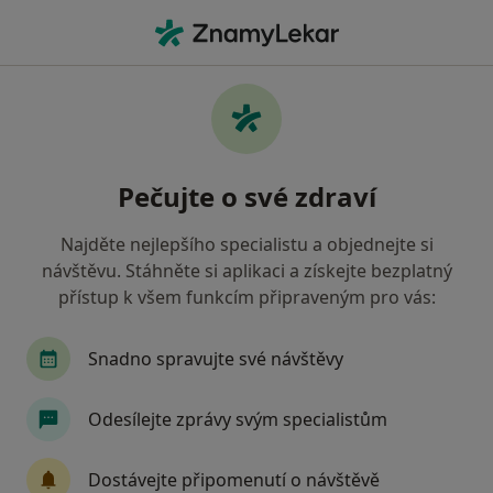
Hla
Fyzioterapeut • Kladno, středočeský
Filtry
• 1
Mapa
Doporučení fyzioterapeuti s Oborová
Pečujte o své zdraví
zdravotní pojišťovna Kladno
Jak řadíme výsledky vyhledávání?
Najděte nejlepšího specialistu a objednejte si
návštěvu. Stáhněte si aplikaci a získejte bezplatný
přístup k všem funkcím připraveným pro vás:
Snadno spravujte své návštěvy
Odesílejte zprávy svým specialistům
Naďa Šmídková
Dostávejte připomenutí o návštěvě
·
Více
Fyzioterapeut