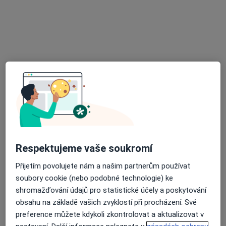
Politických vězňů 576, Slaný
•
Mapa
Rehabilitace
Tento specialista nenabízí online rezervaci termínu na této adrese.
Rezervovat termín
Respektujeme vaše soukromí
Přijetím povolujete nám a našim partnerům používat
Prim. MUDr. Marta Melicherčíková
soubory cookie (nebo podobné technologie) ke
Fyzioterapeut
shromažďování údajů pro statistické účely a poskytování
7 názorů
obsahu na základě vašich zvyklostí při procházení. Své
preference můžete kdykoli zkontrolovat a aktualizovat v
Vančurova 1548, Kladno
•
Mapa