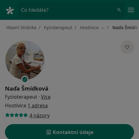
Hla
Co hledáte?
Hlavní Stránka
Fyzioterapeut
Hostivice
Naďa Šmídk
Změna města
Naďa Šmídková
o specializacích
Fyzioterapeut
·
Více
Hostivice
1 adresa
4 názory
Kontaktní údaje