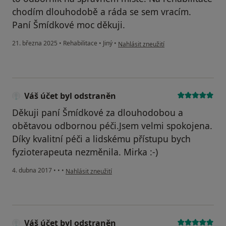
chodím dlouhodobě a ráda se sem vracím.
Paní Šmídkové moc děkuji.
podle názoru uživatele Stupková Vlast
21. března 2025
•
Rehabilitace
•
Jiný
•
Nahlásit zneužití
Váš účet byl odstraněn
Děkuji paní Šmídkové za dlouhodobou a
obětavou odbornou péči.Jsem velmi spokojena.
Díky kvalitní péči a lidskému přístupu bych
fyzioterapeuta nezměnila. Mirka :-)
podle názoru uživatele Váš účet byl odstraněn
4. dubna 2017
•
•
•
Nahlásit zneužití
Váš účet byl odstraněn