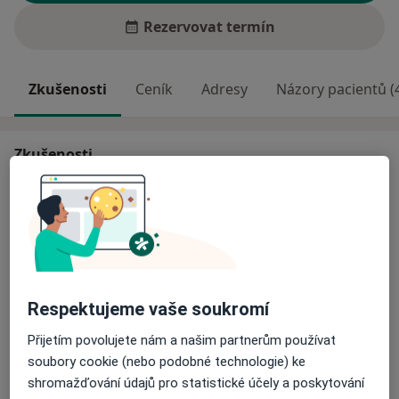
Rezervovat termín
Zkušenosti
Ceník
Adresy
Názory pacientů (
Zkušenosti
Fyzioterapie Henneberg s.r.o. nabízí kvalitní
rehabilitační péči pro děti i dospělé.
Seznam nabízených procedur:
-měkké techniky
Respektujeme vaše soukromí
-mobilizační techniky
O mně
-reflexní masáže
Více
Přijetím povolujete nám a našim partnerům používat
-elektroléčba
soubory cookie (nebo podobné technologie) ke
Odborník na:
-magnetoterapie
shromažďování údajů pro statistické účely a poskytování
Fyzioterapie
-ultrazvuk