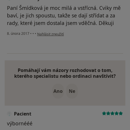
Paní Šmídková je moc milá a vstřícná. Cviky mě
baví, je jich spoustu, takže se dají střídat a za
rady, které jsem dostala jsem vděčná. Děkuji
podle názoru uživatele Váš účet byl odstraněn
8. února 2017
•
•
•
Nahlásit zneužití
Pomáhají vám názory rozhodovat o tom,
kterého specialistu nebo ordinaci navštívit?
Ano
Ne
Pacient
výbornééé