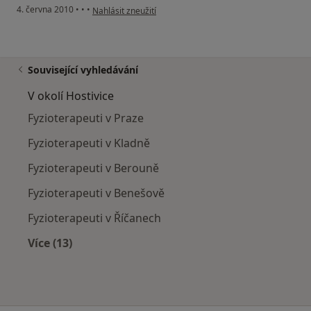
podle názoru uživatele Pacient
4. června 2010
•
•
•
Nahlásit zneužití
Související vyhledávání
V okolí Hostivice
Fyzioterapeuti v Praze
Fyzioterapeuti v Kladně
Fyzioterapeuti v Berouně
Fyzioterapeuti v Benešově
Fyzioterapeuti v Říčanech
Více (13)
Více v kategorii: V okolí Hostivice