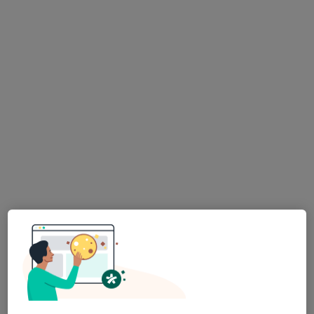
K dispozici jsou specialisté
Tito specialisté se nacházejí mimo Dolní Břežany,
středočeský, v oblastech blízkých vašemu
vyhledávání.
Mgr. Adam Severa
·
Více
Fyzioterapeut
148 názorů
Dobrovského 1303/13, Praha
•
Mapa
Fyzioterapie Adam Severa