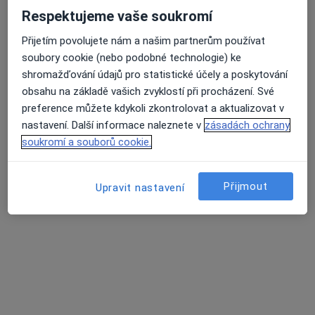
Fyzioterapie
2 200 Kč
Respektujeme vaše soukromí
Tento specialista nenabízí online rezervaci termínu na této adrese.
Přijetím povolujete nám a našim partnerům používat
Rezervovat termín
soubory cookie (nebo podobné technologie) ke
shromažďování údajů pro statistické účely a poskytování
obsahu na základě vašich zvyklostí při procházení. Své
preference můžete kdykoli zkontrolovat a aktualizovat v
nastavení. Další informace naleznete v
zásadách ochrany
soukromí a souborů cookie.
Přijmout
Upravit nastavení
Mgr. Marek Rucki
·
Více
Fyzioterapeut
64 názorů
Korunovační 32, Praha
•
Mapa
Fyzioterapie Marek Rucki
Fyzioterapie
1 500 Kč