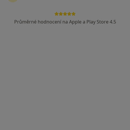
Mgr. David Hrbáček
·
Více
Fyzioterapeut
Průměrné hodnocení na Apple a Play Store 4.5
101 názorů
Novodvorská 1061/10,
•
Mapa
Fyzioterapie Mgr. David Hrbáček, MBA
Fyzioterapie
1 300 Kč
Tento specialista nenabízí online rezervaci termínu na této adrese.
Rezervovat termín