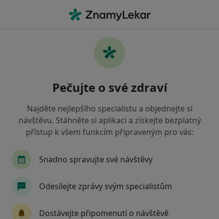
Hla
Fyzioterapeut • Dolní Břežany, středočeský
Filtry
Mapa
Fyzioterapeut Dolní Břežany
Pečujte o své zdraví
Jak řadíme výsledky vyhledávání?
Najděte nejlepšího specialistu a objednejte si
návštěvu. Stáhněte si aplikaci a získejte bezplatný
Jakou pojišťovnu máte?
přístup k všem funkcím připraveným pro vás:
Snadno spravujte své návštěvy
Odesílejte zprávy svým specialistům
Dostávejte připomenutí o návštěvě