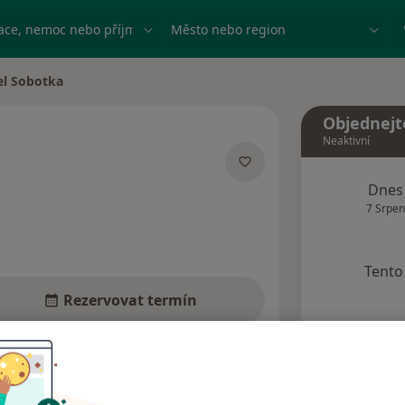
ace, nemoc nebo příjmení
Město nebo region
el Sobotka
sta
Objednejt
Neaktivní
cializacích
Dnes
7 Srpen
Tento 
Rezervovat termín
dresy
Názory pacientů (1)