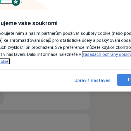
ším problémy s pohybovým aparátem ať
ujeme vaše soukromí
tavy po úrazech či operacích, léčím
 sportovce...
ovolujete nám a našim partnerům používat soubory cookie (nebo po
e) ke shromažďování údajů pro statistické účely a poskytování obs
ich zvyklostí při procházení. Své preference můžete kdykoli zkontro
t v nastavení. Další informace naleznete v
zásadách ochrany soukr
okie.
Bolesti zad
Bolesti šlach
_diseases
P
Upravit nastavení
zkušenostech