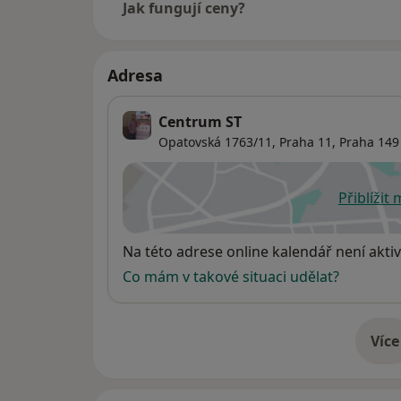
Jak fungují ceny?
Adresa
Centrum ST
Opatovská 1763/11,
Praha 11
,
Praha
149
Přiblížit
se
Dostupnost
Na této adrese online kalendář není aktiv
Co mám v takové situaci udělat?
Více
o 