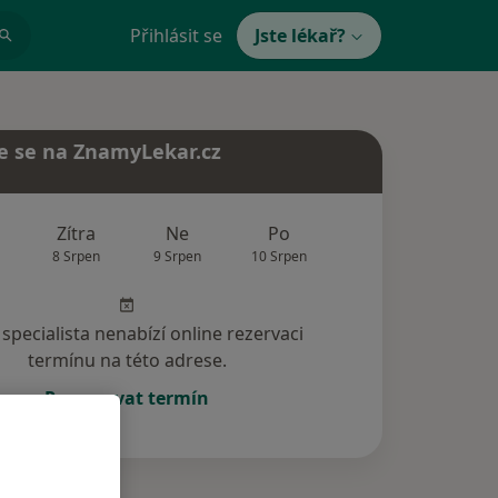
Přihlásit se
Jste lékař?
e se na ZnamyLekar.cz
Zítra
Ne
Po
Út
St
8 Srpen
9 Srpen
10 Srpen
11 Srpen
12 Srp
specialista nenabízí online rezervaci
termínu na této adrese.
Rezervovat termín