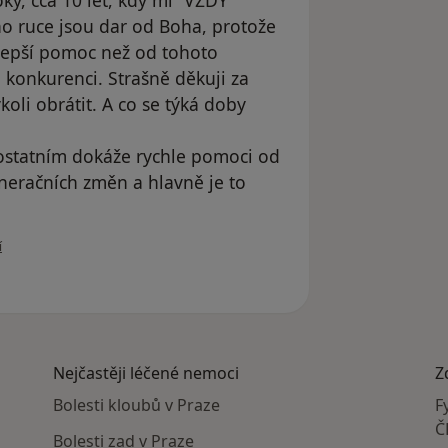
y, cca 10 let, kdy mi “VŽDY”
o ruce jsou dar od Boha, protože
lepší pomoc než od tohoto
konkurenci. Strašně děkuji za
oli obrátit. A co se týká doby
i ostatním dokáže rychle pomoci od
eračních změn a hlavně je to
ivatele Sára Rejzková Sýkorová
í
Nejčastěji léčené nemoci
Z
Bolesti kloubů v Praze
F
Č
Bolesti zad v Praze