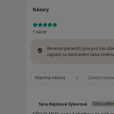
Názory
1 názor
Recenze pacientů jsou pro nás důle
zaplatit za odstranění nebo změnu
Hledejte v ná
Sára Rejzková Sýkorová
Číslo ověře
S