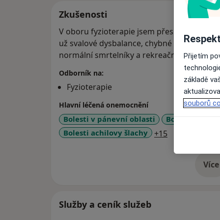
Zkušenosti
V oboru fyzioterapie jsem přes 20 let, ře
Respekt
už svalové dysbalance, chybné stereotypy, s
normální smrtelníky a rekreační i vrcholové
Přijetím p
technologi
Odborník na:
základě vaš
Fyzioterapie
aktualizova
souborů co
Hlavní léčená onemocnění
Bolesti v pánevní oblasti
Bolesti páteře
a11y_sr_more
Bolesti achilovy šlachy
+15
Více
o 
Služby a ceník služeb