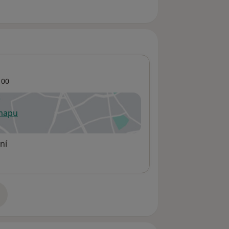
 00
 mapu
 otevře v nové záložce
ní
adrese