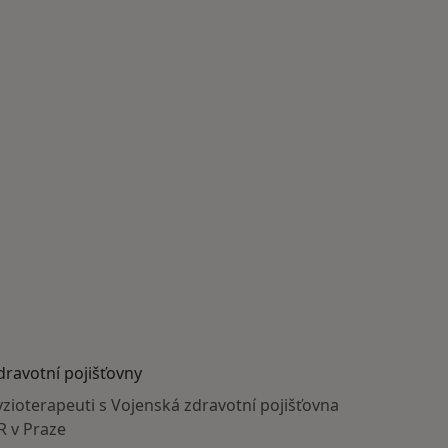
dravotní pojišťovny
yzioterapeuti s Vojenská zdravotní pojišťovna
R v Praze