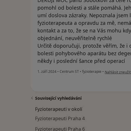
DĚKUJI MOC panu Sobotkovi za celé rok
pomohl od bolesti a stále pomáhá. Jeh
umí doslova zázraky. Nepoznala jsem 
fyzioterapeuta a opravdu za mě, nemá 
kontakt a za to, že se na Vás mohu kdyk
objednání, neuvěřitelně rychlé
Určitě doporučuji, protože věřím, že 
bolesti pohybového aparátu bez degen
někdy i poslední šance před operací
podle názoru už
1. září 2024
•
Centrum ST
•
fyzioterapie
•
Nahlásit zneužit
Související vyhledávání
Fyzioterapeuti v okolí
Fyzioterapeuti Praha 4
Fyzioterapeuti Praha 6