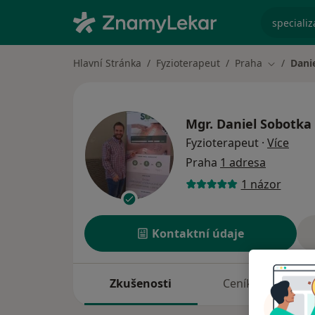
specializ
Hlavní Stránka
Fyzioterapeut
Praha
Dani
Změna mě
Mgr.
Daniel Sobotka
o spe
Fyzioterapeut
·
Více
Praha
1 adresa
1 názor
Kontaktní údaje
Zkušenosti
Ceník
A