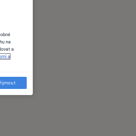
dobné
ahu na
lovat a
omí a
řijmout