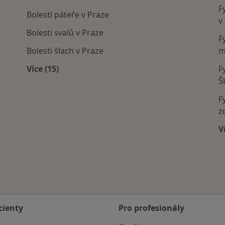
F
Bolesti páteře v Praze
v
Bolesti svalů v Praze
F
Bolesti šlach v Praze
m
Více (15)
F
í
Více v kategorii: Nejčastěji léčené nemoci
Š
F
z
V
cienty
Pro profesionály