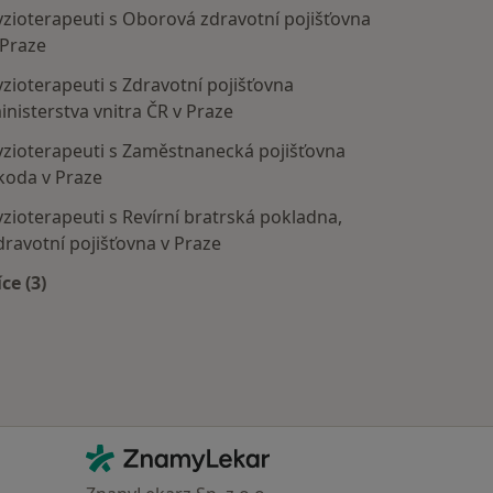
yzioterapeuti s Oborová zdravotní pojišťovna
 Praze
yzioterapeuti s Zdravotní pojišťovna
inisterstva vnitra ČR v Praze
yzioterapeuti s Zaměstnanecká pojišťovna
koda v Praze
yzioterapeuti s Revírní bratrská pokladna,
dravotní pojišťovna v Praze
íce (3)
Více v kategorii: Zdravotní pojišťovny
Kontakt
ZnamyLekar - Hlavní stránka