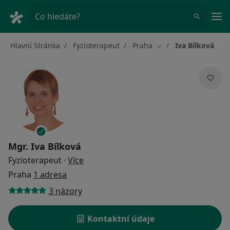
Hla
Co hledáte?
Hlavní Stránka
Fyzioterapeut
Praha
Iva Bílková
Změna města
Mgr.
Iva Bílková
o specializacích
Fyzioterapeut
·
Více
Praha
1 adresa
3 názory
Kontaktní údaje