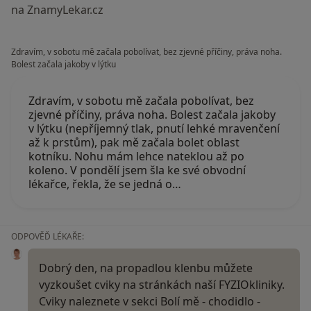
na ZnamyLekar.cz
Zdravím, v sobotu mě začala pobolívat, bez zjevné příčiny, práva noha.
Bolest začala jakoby v lýtku
Zdravím, v sobotu mě začala pobolívat, bez
zjevné příčiny, práva noha. Bolest začala jakoby
v lýtku (nepříjemný tlak, pnutí lehké mravenčení
až k prstům), pak mě začala bolet oblast
kotníku. Nohu mám lehce nateklou až po
koleno. V pondělí jsem šla ke své obvodní
lékařce, řekla, že se jedná o…
ODPOVĚĎ LÉKAŘE:
Dobrý den, na propadlou klenbu můžete
vyzkoušet cviky na stránkách naší FYZIOkliniky.
Cviky naleznete v sekci Bolí mě - chodidlo -