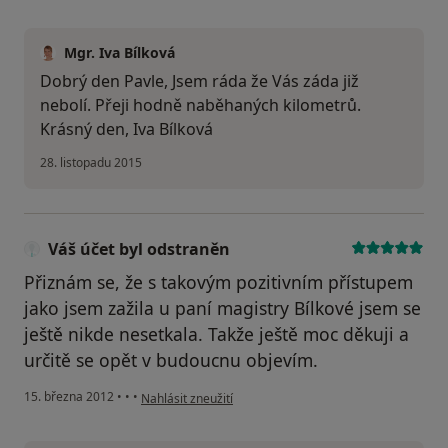
Mgr. Iva Bílková
Dobrý den Pavle, Jsem ráda že Vás záda již
nebolí. Přeji hodně naběhaných kilometrů.
Krásný den, Iva Bílková
28. listopadu 2015
Váš účet byl odstraněn
Přiznám se, že s takovým pozitivním přístupem
jako jsem zažila u paní magistry Bílkové jsem se
ještě nikde nesetkala. Takže ještě moc děkuji a
určitě se opět v budoucnu objevím.
podle názoru uživatele Váš účet byl odstraněn
15. března 2012
•
•
•
Nahlásit zneužití