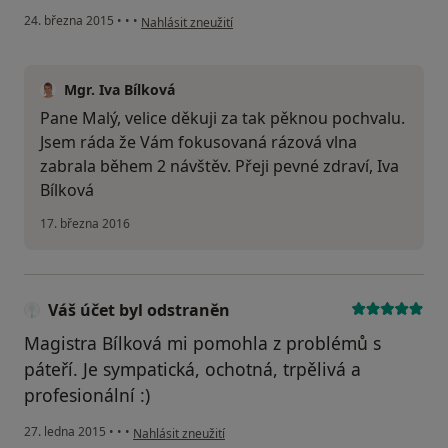
podle názoru uživatele Váš účet byl odstraněn
24. března 2015
•
•
•
Nahlásit zneužití
Mgr. Iva Bílková
Pane Malý, velice děkuji za tak pěknou pochvalu.
Jsem ráda že Vám fokusovaná rázová vlna
zabrala během 2 návštěv. Přeji pevné zdraví, Iva
Bílková
17. března 2016
Váš účet byl odstraněn
Magistra Bílková mi pomohla z problémů s
páteří. Je sympatická, ochotná, trpělivá a
profesionální :)
podle názoru uživatele Váš účet byl odstraněn
27. ledna 2015
•
•
•
Nahlásit zneužití