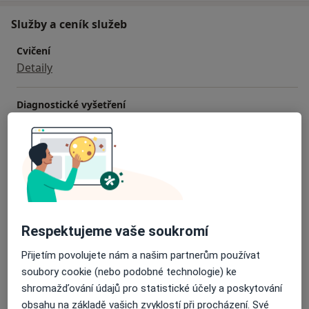
Služby a ceník služeb
Cvičení
Detaily
Diagnostické vyšetření
Detaily
Fyzioterapeutická konzultace
Detaily
Fyzioterapie
Detaily
Respektujeme vaše soukromí
Přijetím povolujete nám a našim partnerům používat
Konzultace online
soubory cookie (nebo podobné technologie) ke
Detaily
shromažďování údajů pro statistické účely a poskytování
obsahu na základě vašich zvyklostí při procházení. Své