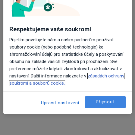
39 názorů
Purkyňovo náměstí 133/2, Třebíč
•
Mapa
Průměrné hodnocení na Apple a Play Store 4.5
Nemocnice Třebíč
Respektujeme vaše soukromí
Tato klinika nemá specialisty s dostupnými termíny v online kalendáři
Přijetím povolujete nám a našim partnerům používat
Zobrazit profil
soubory cookie (nebo podobné technologie) ke
shromažďování údajů pro statistické účely a poskytování
obsahu na základě vašich zvyklostí při procházení. Své
preference můžete kdykoli zkontrolovat a aktualizovat v
nastavení. Další informace naleznete v
zásadách ochrany
soukromí a souborů cookie.
Přijmout
Upravit nastavení
MUDr. Ivo Vermousek
Urolog
6 názorů