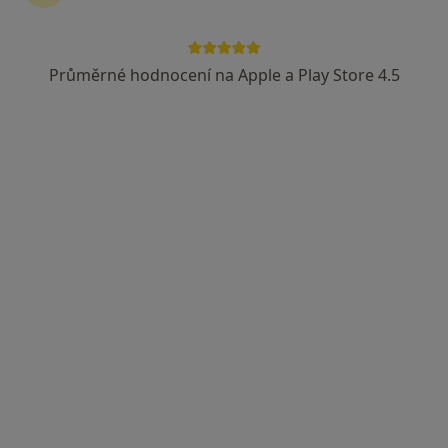
3 názory
Adresa 1
Adresa 2
Průměrné hodnocení na Apple a Play Store 4.5
17. listopadu 1790/5, Ostrava
•
Mapa
Fakultní nemocnice Ostrava
Tento specialista nenabízí online rezervaci termínu na této adrese.
Rezervovat termín