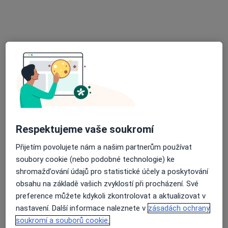
MUDr. Ivan Trna
Urolog
13 názorů
Masarykova 900, Orlová
•
Mapa
Ambulance urologie s.r.o.
Tento specialista nenabízí online rezervaci termínu na této adrese.
Rezervovat termín
Respektujeme vaše soukromí
Přijetím povolujete nám a našim partnerům používat
soubory cookie (nebo podobné technologie) ke
shromažďování údajů pro statistické účely a poskytování
obsahu na základě vašich zvyklostí při procházení. Své
preference můžete kdykoli zkontrolovat a aktualizovat v
nastavení. Další informace naleznete v
zásadách ochrany
MUDr. Radek Sýkora
soukromí a souborů cookie.
Urolog