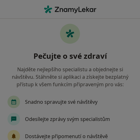
Hla
Urolog • Ostrava, moravskoslezský
Filtry
• 1
Mapa
Doporučení urologové s Zdravotní
Pečujte o své zdraví
pojišťovna ministerstva vnitra ČR Ostrava
Jak řadíme výsledky vyhledávání?
Najděte nejlepšího specialistu a objednejte si
návštěvu. Stáhněte si aplikaci a získejte bezplatný
přístup k všem funkcím připraveným pro vás:
Snadno spravujte své návštěvy
Odesílejte zprávy svým specialistům
Zdeněk Haring
Dostávejte připomenutí o návštěvě
Urolog, Chirurg