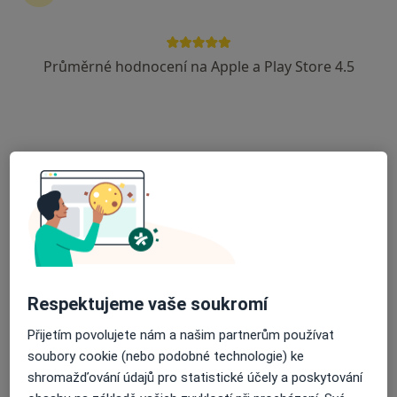
Urolog
8 názorů
Průměrné hodnocení na Apple a Play Store 4.5
Adresa 1
Adresa 2
Pokratická 539, Litoměřice
•
Mapa
Urologická ambulance MUDr. Michal Hálek
Tento specialista nenabízí online rezervaci termínu na této adrese.
Rezervovat termín
Respektujeme vaše soukromí
Přijetím povolujete nám a našim partnerům používat
soubory cookie (nebo podobné technologie) ke
shromažďování údajů pro statistické účely a poskytování