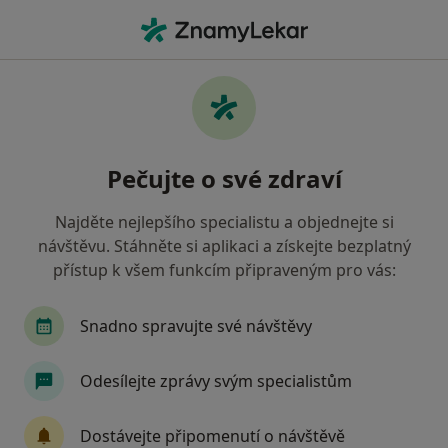
Hla
Urolog • Ústí nad Labem, ústecký
Filtry
• 1
Mapa
Doporučení urologové s Zdravotní
Pečujte o své zdraví
pojišťovna ministerstva vnitra ČR Ústí nad
Labem
Najděte nejlepšího specialistu a objednejte si
Jak řadíme výsledky vyhledávání?
návštěvu. Stáhněte si aplikaci a získejte bezplatný
přístup k všem funkcím připraveným pro vás:
Snadno spravujte své návštěvy
Odesílejte zprávy svým specialistům
Dostávejte připomenutí o návštěvě
MUDr. Michal Hálek