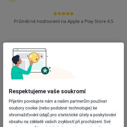
3 názory
Adresa 1
Adresa 2
Průměrné hodnocení na Apple a Play Store 4.5
Pražská 38, Dobříš
•
Mapa
Poliklinika Dobříš
Tento specialista nenabízí online rezervaci termínu na této adrese.
Rezervovat termín
Respektujeme vaše soukromí
Přijetím povolujete nám a našim partnerům používat
soubory cookie (nebo podobné technologie) ke
shromažďování údajů pro statistické účely a poskytování
obsahu na základě vašich zvyklostí při procházení. Své