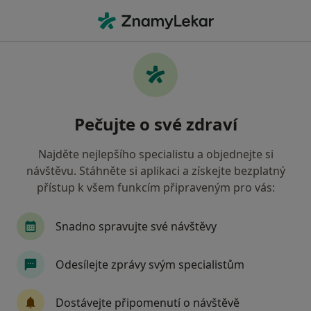
Hla
Urolog • Příbram, středočeský
Filtry
• 1
Mapa
Doporučení urologové s Zdravotní
Pečujte o své zdraví
pojišťovna ministerstva vnitra ČR Příbram
Jak řadíme výsledky vyhledávání?
Najděte nejlepšího specialistu a objednejte si
návštěvu. Stáhněte si aplikaci a získejte bezplatný
přístup k všem funkcím připraveným pro vás:
Snadno spravujte své návštěvy
Odesílejte zprávy svým specialistům
MUDr. Richard Bokr
Dostávejte připomenutí o návštěvě
Urolog