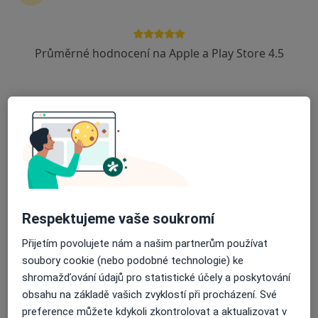
·
Více
Urolog, Alergolog, Anesteziolog
18 názorů
Průměrné hodnocení na Apple a Play Store 4.5
Radomyšlská 336, Strakonice
•
Mapa
Nemocnice Strakonice, a.s.
Tato klinika nemá specialisty s dostupnými termíny v online kalendáři
Zobrazit profil
Respektujeme vaše soukromí
Přijetím povolujete nám a našim partnerům používat
soubory cookie (nebo podobné technologie) ke
shromažďování údajů pro statistické účely a poskytování
MUDr. Jiří Pugner
obsahu na základě vašich zvyklostí při procházení. Své
Urolog
preference můžete kdykoli zkontrolovat a aktualizovat v