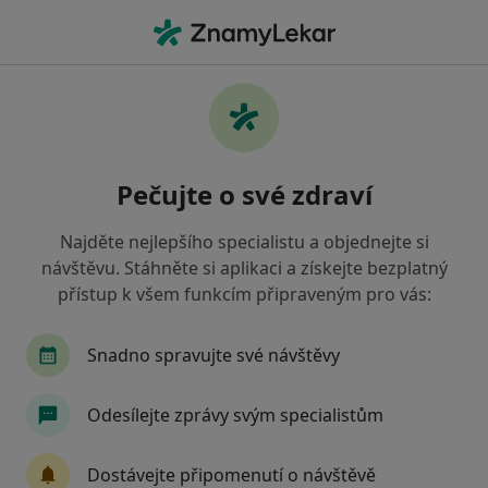
Hla
Urolog • Strakonice, jihočeský
Filtry
• 1
Mapa
Doporučení urologové s Zdravotní
Pečujte o své zdraví
pojišťovna ministerstva vnitra ČR
Strakonice
Najděte nejlepšího specialistu a objednejte si
Jak řadíme výsledky vyhledávání?
návštěvu. Stáhněte si aplikaci a získejte bezplatný
přístup k všem funkcím připraveným pro vás:
Snadno spravujte své návštěvy
Odesílejte zprávy svým specialistům
Dostávejte připomenutí o návštěvě
Nemocnice Strakonice, a.s.