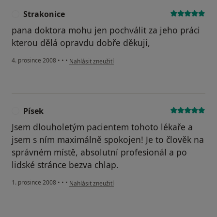
Strakonice
S
pana doktora mohu jen pochválit za jeho práci
kterou dělá opravdu dobře děkuji,
podle názoru uživatele Strakonice
4. prosince 2008
•
•
•
Nahlásit zneužití
Písek
P
Jsem dlouholetým pacientem tohoto lékaře a
jsem s ním maximálně spokojen! Je to člověk na
správném místě, absolutní profesionál a po
lidské stránce bezva chlap.
podle názoru uživatele Písek
1. prosince 2008
•
•
•
Nahlásit zneužití