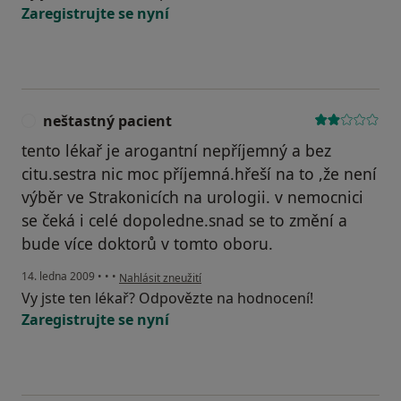
Zaregistrujte se nyní
neštastný pacient
N
tento lékař je arogantní nepříjemný a bez
citu.sestra nic moc příjemná.hřeší na to ,že není
výběr ve Strakonicích na urologii. v nemocnici
se čeká i celé dopoledne.snad se to změní a
bude více doktorů v tomto oboru.
podle názoru uživatele neštastný pacient
14. ledna 2009
•
•
•
Nahlásit zneužití
Vy jste ten lékař? Odpovězte na hodnocení!
Zaregistrujte se nyní