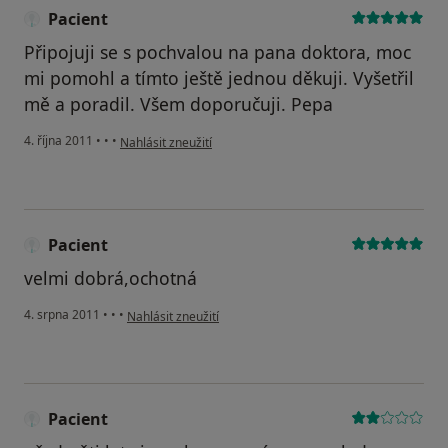
Pacient
Připojuji se s pochvalou na pana doktora, moc
mi pomohl a tímto ještě jednou děkuji. Vyšetřil
mě a poradil. Všem doporučuji. Pepa
podle názoru uživatele Pacient
4. října 2011
•
•
•
Nahlásit zneužití
Pacient
velmi dobrá,ochotná
podle názoru uživatele Pacient
4. srpna 2011
•
•
•
Nahlásit zneužití
Pacient