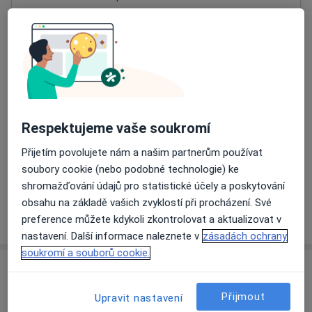
Přiblížit mapu
se otevře v nové záložce
Dostupnost
Na této adrese online kalendář není aktivní
Co mám v takové situaci udělat?
Respektujeme vaše soukromí
Způsoby platby (soukromé návštěvy)
Přijetím povolujete nám a našim partnerům používat
Na teto adrese lékař přijímá pacienty na pojišťovnu
soubory cookie (nebo podobné technologie) ke
Detaily
shromažďování údajů pro statistické účely a poskytování
obsahu na základě vašich zvyklostí při procházení. Své
Více
preference můžete kdykoli zkontrolovat a aktualizovat v
o adrese
nastavení. Další informace naleznete v
zásadách ochrany
soukromí a souborů cookie.
Názory
Přijmout
Upravit nastavení
Přidejte svůj názor