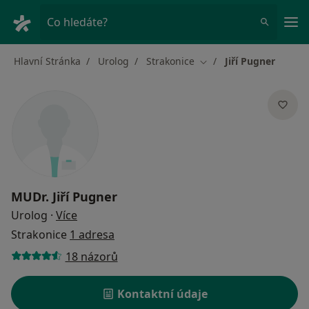
Hla
Co hledáte?
Hlavní Stránka
Urolog
Strakonice
Jiří Pugner
Změna města
MUDr.
Jiří Pugner
o specializacích
Urolog
·
Více
Strakonice
1 adresa
18 názorů
Kontaktní údaje