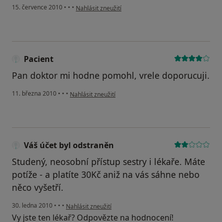
podle názoru uživatele Pacient
15. července 2010
•
•
•
Nahlásit zneužití
Pacient
Pan doktor mi hodne pomohl, vrele doporucuji.
podle názoru uživatele Pacient
11. března 2010
•
•
•
Nahlásit zneužití
Váš účet byl odstraněn
Studený, neosobní přístup sestry i lékaře. Máte
potíže - a platíte 30Kč aniž na vás sáhne nebo
něco vyšetří.
podle názoru uživatele Váš účet byl odstraněn
30. ledna 2010
•
•
•
Nahlásit zneužití
Vy jste ten lékař? Odpovězte na hodnocení!