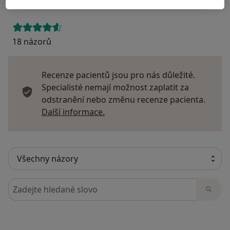
18 názorů
Recenze pacientů jsou pro nás důležité.
Specialisté nemají možnost zaplatit za
odstranění nebo změnu recenze pacienta.
Další informace o názorech
Další informace.
Hledejte v názorech