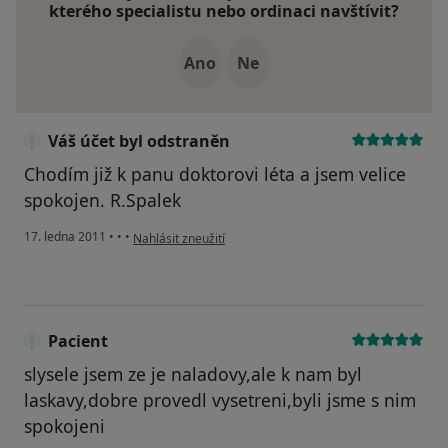
kterého specialistu nebo ordinaci navštívit?
Ano
Ne
Váš účet byl odstraněn
Chodím již k panu doktorovi léta a jsem velice
spokojen. R.Spalek
podle názoru uživatele Váš účet byl odstraněn
17. ledna 2011
•
•
•
Nahlásit zneužití
Pacient
slysele jsem ze je naladovy,ale k nam byl
laskavy,dobre provedl vysetreni,byli jsme s nim
spokojeni