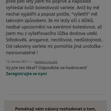
před pěti lety jsem ho poprvé a naposled
vyhledal kvůli bolestivosti varlete. Aniž by mě
nechal vyjádřit a popsat potíže, "vyšetřil" mě
takovým způsobem, že mi lezly oči z důlků,
nedbal upozornění na extrémní bolestivost, až
jsem mu z vyšetřovacího lůžka doslova utekl.
Středověk, arogance, necitlivost, nedůstojnost..
Od rakoviny varlete mi pomohla jiná uroložka -
nesrovnatelné !
podle názoru uživatele Pacient
13. června 2011
•
•
•
Nahlásit zneužití
Vy jste ten lékař? Odpovězte na hodnocení!
Zaregistrujte se nyní
Pomáhají vám názory rozhodovat o tom,