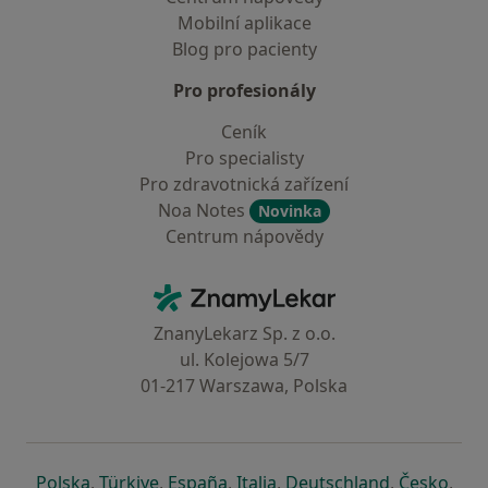
Mobilní aplikace
Blog pro pacienty
Pro profesionály
Ceník
Pro specialisty
Pro zdravotnická zařízení
Noa Notes
Novinka
Centrum nápovědy
Kontakt
ZnamyLekar - Hlavní stránka
ZnanyLekarz Sp. z o.o.
ul. Kolejowa 5/7
01-217 Warszawa, Polska
se otevře v nové záložce
se otevře v nové záložce
se otevře v nové záložce
se otevře v nové záložce
se otevře v 
se o
Polska
,
Türkiye
,
España
,
Italia
,
Deutschland
,
Česko
,