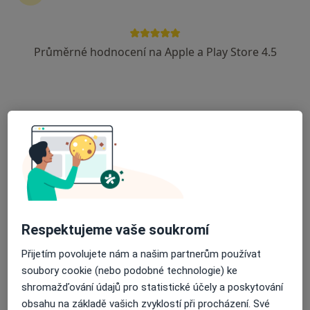
Otorinolaryngolog
14 názorů
Průměrné hodnocení na Apple a Play Store 4.5
Bezděkovská 186, Strakonice
•
Mapa
Poliklinika Strakonice s.r.o.
Tento specialista nenabízí online rezervaci termínu na této adrese.
Rezervovat termín
Respektujeme vaše soukromí
Přijetím povolujete nám a našim partnerům používat
soubory cookie (nebo podobné technologie) ke
MUDr. Hana Vlachová
shromažďování údajů pro statistické účely a poskytování
Otorinolaryngolog
obsahu na základě vašich zvyklostí při procházení. Své