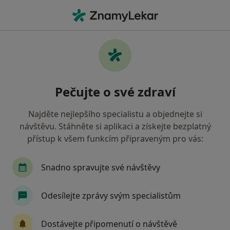
Hla
Otorinolaryngolog • Strakonice, jihočeský
Filtry
• 1
Mapa
Doporučení otorinolaryngologové s
Pečujte o své zdraví
Zdravotní pojišťovna ministerstva vnitra ČR
Strakonice
Najděte nejlepšího specialistu a objednejte si
Jak řadíme výsledky vyhledávání?
návštěvu. Stáhněte si aplikaci a získejte bezplatný
přístup k všem funkcím připraveným pro vás:
Snadno spravujte své návštěvy
Odesílejte zprávy svým specialistům
Dostávejte připomenutí o návštěvě
MUDr. Drahomíra Horná