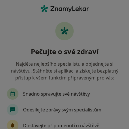
Hla
Neurolog • Strakonice, jihočeský
Filtry
• 1
Mapa
Doporučení neurologové s Zdravotní
Pečujte o své zdraví
pojišťovna ministerstva vnitra ČR
Strakonice
Najděte nejlepšího specialistu a objednejte si
Jak řadíme výsledky vyhledávání?
návštěvu. Stáhněte si aplikaci a získejte bezplatný
přístup k všem funkcím připraveným pro vás:
Snadno spravujte své návštěvy
Odesílejte zprávy svým specialistům
Dostávejte připomenutí o návštěvě
MUDr. Jaroslav Rach