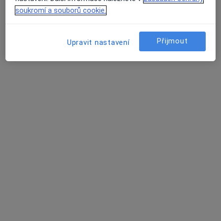
Nemocnice Strakonice, a.s.
soukromí a souborů cookie.
Tento specialista nenabízí online rezervaci termínu na této adrese.
Rezervovat termín
Přijmout
Upravit nastavení
Marie Cončevová
Neurolog
Radomyšlská 336, Strakonice
•
Mapa
Nemocnice Strakonice, a.s.
Tento specialista nenabízí online rezervaci termínu na této adrese.