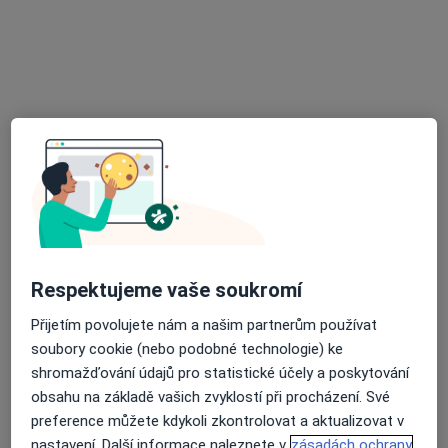
18 názorů
Radomyšlská 336, Strakonice
•
Mapa
Nemocnice Strakonice, a.s.
Tato klinika nemá specialisty s dostupnými termíny v online kalendáři
Zobrazit profil
Respektujeme vaše soukromí
Přijetím povolujete nám a našim partnerům používat
soubory cookie (nebo podobné technologie) ke
Marta Kučerová
shromažďování údajů pro statistické účely a poskytování
Neurolog
obsahu na základě vašich zvyklostí při procházení. Své
preference můžete kdykoli zkontrolovat a aktualizovat v
Radomyšlská 336, Strakonice
•
Mapa
nastavení. Další informace naleznete v
zásadách ochrany