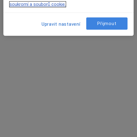
soukromí a souborů cookie.
Tento specialista nenabízí online rezervaci termínu na této adrese.
Rezervovat termín
Přijmout
Upravit nastavení
MUDr. Jiřina Oberpfalzerová
Praktický lékař
14 názorů
č.d. 68, Radomyšl
•
Mapa
Ordinace praktického lékaře
Tento specialista nenabízí online rezervaci termínu na této adrese.