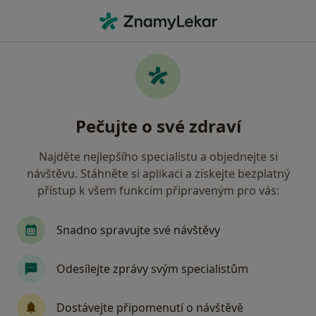
Hla
Praktický Lékař • Strakonice, jihočeský
Filtry
• 1
Mapa
Doporučení praktičtí lékaři s Zdravotní
Pečujte o své zdraví
pojišťovna ministerstva vnitra ČR
Strakonice
Najděte nejlepšího specialistu a objednejte si
Jak řadíme výsledky vyhledávání?
návštěvu. Stáhněte si aplikaci a získejte bezplatný
přístup k všem funkcím připraveným pro vás:
Snadno spravujte své návštěvy
Odesílejte zprávy svým specialistům
Dostávejte připomenutí o návštěvě
MUDr. Zdenka Houšková