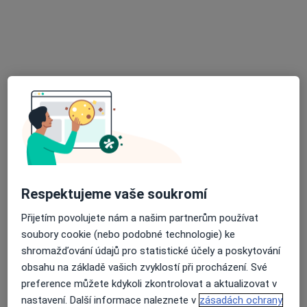
Velké náměstí 143, Strakonice
•
Mapa
Praktický lékař pro dospělé
Tento specialista nenabízí online rezervaci termínu na této adrese.
Rezervovat termín
Respektujeme vaše soukromí
Přijetím povolujete nám a našim partnerům používat
Drahomíra Pilná
soubory cookie (nebo podobné technologie) ke
Praktický lékař, Internista
shromažďování údajů pro statistické účely a poskytování
39 názorů
obsahu na základě vašich zvyklostí při procházení. Své
preference můžete kdykoli zkontrolovat a aktualizovat v
Bezděkovská 186, Strakonice
•
Mapa
nastavení. Další informace naleznete v
zásadách ochrany
Poliklinika Strakonice s.r.o.