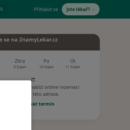
Přihlásit se
Jste lékař?
e se na ZnamyLekar.cz
Zítra
Po
Út
St
Čt
9 Srpen
10 Srpen
11 Srpen
12 Srpen
13 Srp
specialista nenabízí online rezervaci
termínu na této adrese.
Rezervovat termín