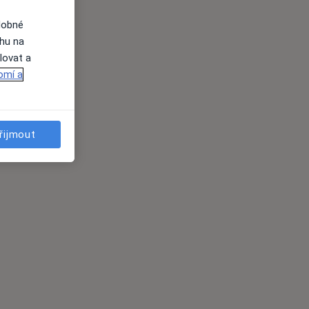
dobné
ahu na
lovat a
omí a
řijmout