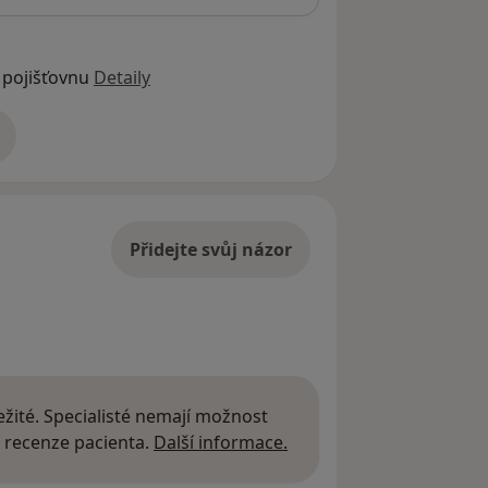
 pojišťovnu
Detaily
adrese
Přidejte svůj názor
žité. Specialisté nemají možnost
Další informace o názor
 recenze pacienta.
Další informace.