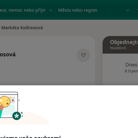
ace, nemoc nebo příjmení
Město nebo region
Markéta Kollrosová
na města
Objednejt
Neaktivní
rosová
ecializacích
Dnes
8 Srpen
Tento 
Rezervovat termín
Názory pacientů (2)