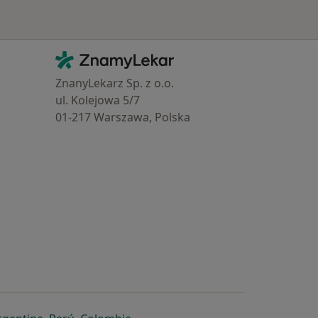
Kontakt
ZnamyLekar - Hlavní stránka
ZnanyLekarz Sp. z o.o.
ul. Kolejowa 5/7
01-217 Warszawa, Polska