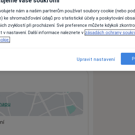
ujeme vaše soukromí
ovolujete nám a našim partnerům používat soubory cookie (nebo po
e) ke shromažďování údajů pro statistické účely a poskytování obs
ách nejsou k dispozici
ich zvyklostí při procházení. Své preference můžete kdykoli zkontro
ádné informace o svých službách.
t v nastavení. Další informace naleznete v
zásadách ochrany soukr
okie.
P
Upravit nastavení
 mapu
 otevře v nové záložce
ní