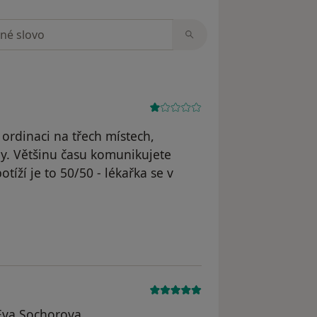
zorech
 ordinaci na třech místech,
y. Většinu času komunikujete
tíží je to 50/50 - lékařka se v
e JB
 Eva Sochorova