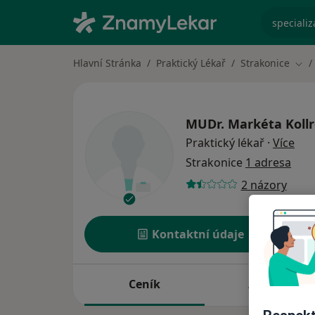
specializ
Hlavní Stránka
Praktický Lékař
Strakonice
Změ
MUDr.
Markéta Koll
o sp
Praktický lékař
·
Více
Strakonice
1 adresa
2 názory
Kontaktní údaje
Ceník
Adresy