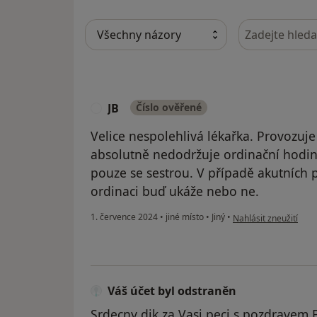
Hledejte v ná
JB
Číslo ověřené
J
Velice nespolehlivá lékařka. Provozuje
absolutně nedodržuje ordinační hodin
pouze se sestrou. V případě akutních po
ordinaci buď ukáže nebo ne.
podle názoru uživatel
1. července 2024
•
jiné místo
•
Jiný
•
Nahlásit zneužití
Váš účet byl odstraněn
Srdecny dik za Vasi peci s pozdravem