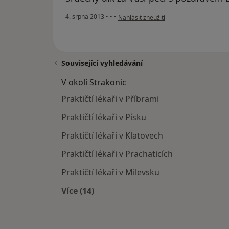
podle názoru uživatele Váš účet byl od
4. srpna 2013
•
•
•
Nahlásit zneužití
Související vyhledávání
V okolí Strakonic
Praktičtí lékaři v Příbrami
Praktičtí lékaři v Písku
Praktičtí lékaři v Klatovech
Praktičtí lékaři v Prachaticích
Praktičtí lékaři v Milevsku
Více (14)
Více v kategorii: V okolí Strakonic