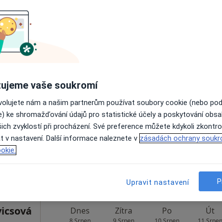
Rezervovat termín
ichová
Dnes
Zítra
Po
Út
ujeme vaše soukromí
8 Srpen
9 Srpen
10 Srpen
11 Srpe
ovolujete nám a našim partnerům používat soubory cookie (nebo po
e) ke shromažďování údajů pro statistické účely a poskytování obs
ich zvyklostí při procházení. Své preference můžete kdykoli zkontro
Online rezervace termínu není k dispozic
t v nastavení. Další informace naleznete v
zásadách ochrany soukr
Rezervovat termín
okie.
P
Upravit nastavení
icsová
Dnes
Zítra
Po
Út
8 Srpen
9 Srpen
10 Srpen
11 Srpe