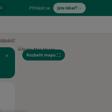
Přihlásit se
Jste lékař?
edávání?
Rozbalit mapu
St
Čt
Pá
n
12 Srpen
13 Srpen
14 Srpen
i