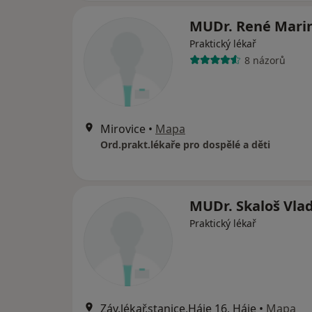
MUDr. René Mari
Praktický lékař
8 názorů
Mirovice
•
Mapa
Ord.prakt.lékaře pro dospělé a děti
MUDr. Skaloš Vla
Praktický lékař
Záv.lékař.stanice,Háje 16, Háje
•
Mapa