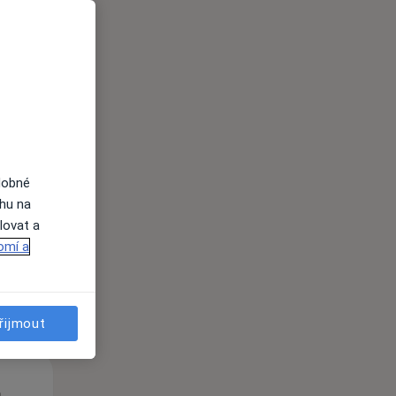
St
Čt
Pá
n
12 Srpen
13 Srpen
14 Srpen
dobné
ahu na
lovat a
i
omí a
řijmout
St
Čt
Pá
n
12 Srpen
13 Srpen
14 Srpen