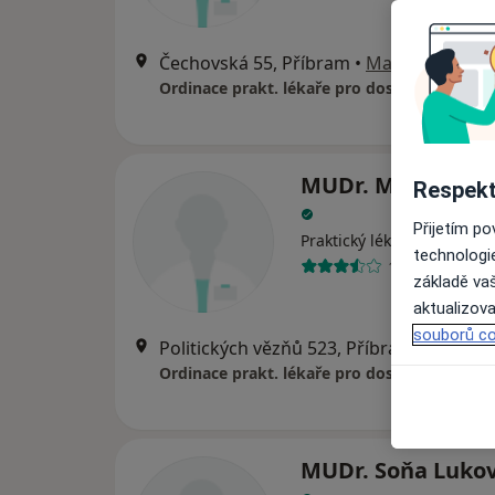
Čechovská 55, Příbram
•
Mapa
Ordinace prakt. lékaře pro dospělé
MUDr. Milada Řeř
Respekt
Přijetím p
Praktický lékař
technologi
10 názorů
základě vaš
aktualizova
souborů co
Politických vězňů 523, Příbram
•
Mapa
Ordinace prakt. lékaře pro dospělé
MUDr. Soňa Lukov