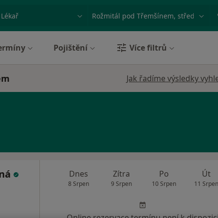
ace, nemoc nebo příjmení
Město nebo region
ermíny
Pojištění
Více filtrů
nem
Jak řadíme výsledky vyhl
ená
Dnes
Zítra
Po
Út
8 Srpen
9 Srpen
10 Srpen
11 Srpe
Online rezervace termínu není k dispozic