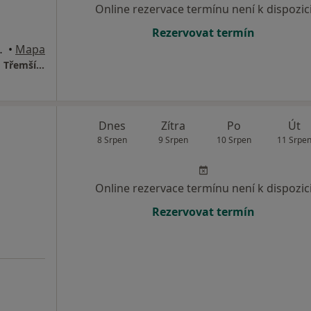
Online rezervace termínu není k dispozic
Rezervovat termín
od Třemšínem
•
Mapa
Městské zdravotnické zařízení Rožmitál pod Třemšínem
Dnes
Zítra
Po
Út
8 Srpen
9 Srpen
10 Srpen
11 Srpe
Online rezervace termínu není k dispozic
Rezervovat termín