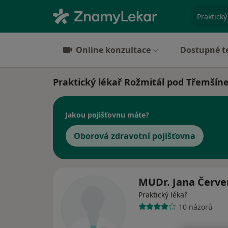
specializ
Online konzultace
Dostupné t
Praktický lékař Rožmitál pod Třemší
Jakou pojišťovnu máte?
Oborová zdravotní pojišťovna
MUDr. Jana Červ
Praktický lékař
10 názorů