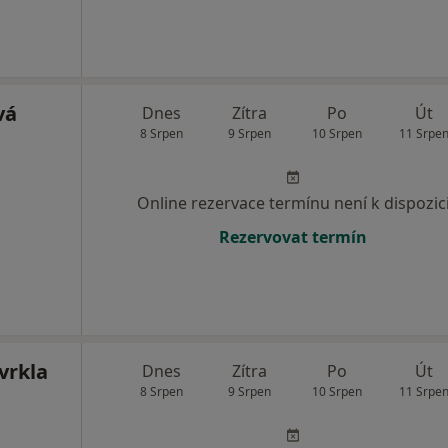
vá
Dnes
Zítra
Po
Út
8 Srpen
9 Srpen
10 Srpen
11 Srpe
Online rezervace termínu není k dispozic
Rezervovat termín
vrkla
Dnes
Zítra
Po
Út
8 Srpen
9 Srpen
10 Srpen
11 Srpe