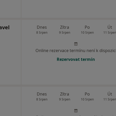
avel
Dnes
Zítra
Po
Út
8 Srpen
9 Srpen
10 Srpen
11 Srpe
Online rezervace termínu není k dispozic
Rezervovat termín
Dnes
Zítra
Po
Út
8 Srpen
9 Srpen
10 Srpen
11 Srpe