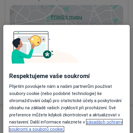
Přiblížit mapu
se otevře v nové záložce
Dostupnost
Na této adrese online kalendář není aktivní
Co mám v takové situaci udělat?
Způsoby platby (soukromé návštěvy)
Na teto adrese lékař přijímá pacienty na pojišťovnu
Respektujeme vaše soukromí
Detaily
Přijetím povolujete nám a našim partnerům používat
Více
soubory cookie (nebo podobné technologie) ke
o adrese
shromažďování údajů pro statistické účely a poskytování
obsahu na základě vašich zvyklostí při procházení. Své
preference můžete kdykoli zkontrolovat a aktualizovat v
Názory
nastavení. Další informace naleznete v
zásadách ochrany
soukromí a souborů cookie.
Přidejte svůj názor