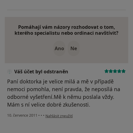
Pomáhají vám názory rozhodovat o tom,
kterého specialistu nebo ordinaci navštívit?
Ano
Ne
Váš účet byl odstraněn
Paní doktorka je velice milá a mě v případě
nemoci pomohla, není pravda, že neposílá na
odborné vyšetření.Mě k němu poslala vždy.
Mám s ní velice dobré zkušenosti.
podle názoru uživatele Váš účet byl odstraněn
10. července 2011
•
•
•
Nahlásit zneužití