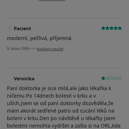
Pacient
moderní, pečlivá, příjemná
podle názoru uživatele Pacient
9. února 2009
•
•
•
Nahlásit zneužití
Veronika
V
Paní doktorka je sice milá,ale jako lékařka k
ničemu.Po 14dnech bolestí v krku a v
uších,jsem se od paní doktorky dozvěděla,že
mám akorát sedřené patro od cucání léků na
bolení v krku.Den po návštěvě u lékařky jsem
bolestmi nemohla vydržet a zašla si na ORL,kde