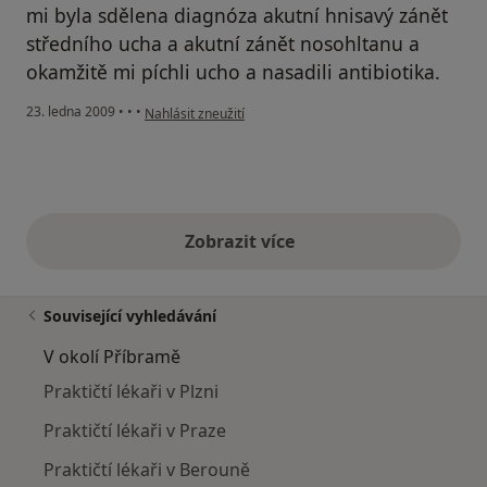
mi byla sdělena diagnóza akutní hnisavý zánět
středního ucha a akutní zánět nosohltanu a
okamžitě mi píchli ucho a nasadili antibiotika.
podle názoru uživatele Veronika
23. ledna 2009
•
•
•
Nahlásit zneužití
Zobrazit více
výše uvedené názory
Související vyhledávání
V okolí Příbramě
Praktičtí lékaři v Plzni
Praktičtí lékaři v Praze
Praktičtí lékaři v Berouně