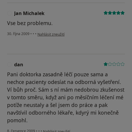
Jan Michalek
J
Vse bez problemu.
podle názoru uživatele Jan Michalek
30. října 2009
•
•
•
Nahlásit zneužití
dan
D
Pani doktorka zasadně léčí pouze sama a
nechce pacienty odesíat na odborná vyšetření.
Ví bůh proč. Sám s ní mám nedobrou zkušenost
v tomto směru, když ani po měsíčním léčení mé
potíže neustaly a šel jsem do práce a pak
navštívil odborného lékaře, kdyrý mi konečně
pomohl.
podle názoru uživatele dan
8. července 2009
•
•
•
Nahlásit zneužití