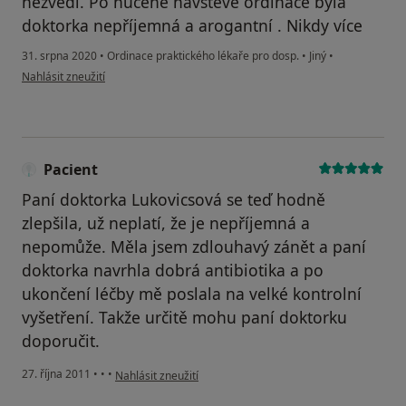
nezvedl. Po nucené návštěvě ordinace byla
doktorka nepříjemná a arogantní . Nikdy více
31. srpna 2020
•
Ordinace praktického lékaře pro dosp.
•
Jiný
•
podle názoru uživatele P
Nahlásit zneužití
Pacient
Paní doktorka Lukovicsová se teď hodně
zlepšila, už neplatí, že je nepříjemná a
nepomůže. Měla jsem zdlouhavý zánět a paní
doktorka navrhla dobrá antibiotika a po
ukončení léčby mě poslala na velké kontrolní
vyšetření. Takže určitě mohu paní doktorku
doporučit.
podle názoru uživatele Pacient
27. října 2011
•
•
•
Nahlásit zneužití