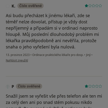
K.
Číslo ověřené
K
Asi budu přecházet k jinému lékaři, zde se
téměř nelze dovolat, přístup je vždy dost
nepříjemný a připadám si v ordinaci naprosto
hloupě. Můj poslední dlouhodobý problém mi
lékařka pravděpodobně ani nevěřila, protože
snaha o jeho vyřešení byla nulová.
13. prosince 2023
•
Ordinace praktického lékaře pro dosp.
•
Jiný
•
podle názoru uživatele K.
Nahlásit zneužití
P
Číslo ověřené
Snažil jsem se vyřešit vše přes telefon ale ten mi
za celý den ani po snad stém pokusu nikdo