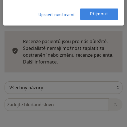
Přijmout
Upravit nastavení
12 názorů
Recenze pacientů jsou pro nás důležité.
Specialisté nemají možnost zaplatit za
odstranění nebo změnu recenze pacienta.
Další informace o názorech
Další informace.
Hledejte v názorech