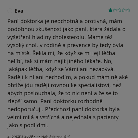
Eva
E
Paní doktorka je neochotná a protivná, mám
podobnou zkušenost jako paní, která žádala o
vyšetření hladiny cholesterolu. Máme též
vysoký chol. v rodině a prevence by tedy byla
na místě. Řekla mi, že když se mi její léčba
nelíbí, tak si mám najít jiného lékaře. No,
jakápak léčba, když se Vámi ani nezabývá.
Raději k ní ani nechodím, a pokud mám nějaké
obtíže jdu raději rovnou ke specialistovi, než
abych poslouchala, že to nic není a že se to
zlepší samo. Paní doktorku rozhodně
nedoporučuji. Předchozí paní doktorka byla
velmi milá a vstřícná a nejednala s pacienty
jako s podlidmi.
podle názoru uživatele Eva
2. března 2009
•
•
•
Nahlásit zneužití