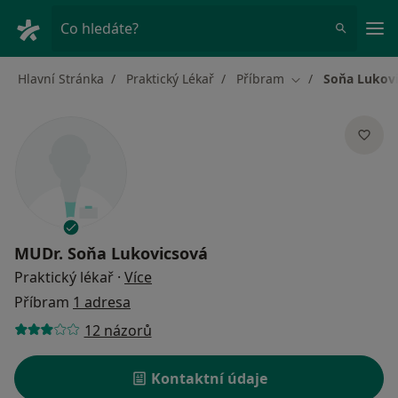
Hla
Co hledáte?
Hlavní Stránka
Praktický Lékař
Příbram
Soňa Lukov
Změna města
MUDr.
Soňa Lukovicsová
o specializacích
Praktický lékař
·
Více
Příbram
1 adresa
12 názorů
Kontaktní údaje