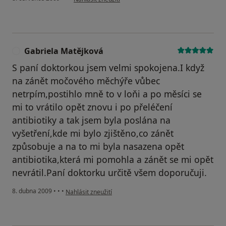
Gabriela Matějková
G
S paní doktorkou jsem velmi spokojena.I když
na zánět močového měchýře vůbec
netrpím,postihlo mně to v loňi a po měsíci se
mi to vrátilo opět znovu i po přeléčení
antibiotiky a tak jsem byla poslána na
vyšetření,kde mi bylo zjištěno,co zánět
způsobuje a na to mi byla nasazena opět
antibiotika,která mi pomohla a zánět se mi opět
nevrátil.Paní doktorku určitě všem doporučuji.
podle názoru uživatele Gabriela Matějková
8. dubna 2009
•
•
•
Nahlásit zneužití