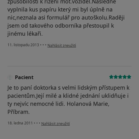
způsobilosti k řízení mot.vozidel.Následně
vyplnila kus papíru který mi byl úplně na
nic,neznala asi formulář pro autoškolu.Raději
jsem od takového odborníka přestoupil k
jinému lékaři.
podle názoru uživatele Váš účet byl odstraněn
11. listopadu 2013
•
•
•
Nahlásit zneužití
Pacient
Je to paní doktorka s velmi lidským přístupem k
pacientům.Její milé a klidné jednání uklidňuje i
ty nejvíc nemocné lidi. Holanová Marie,
Příbram.
podle názoru uživatele Pacient
18. ledna 2011
•
•
•
Nahlásit zneužití