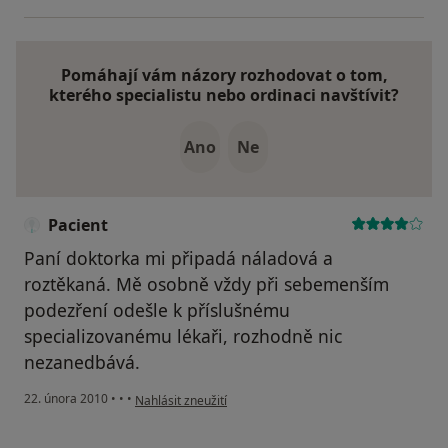
Pomáhají vám názory rozhodovat o tom,
kterého specialistu nebo ordinaci navštívit?
Ano
Ne
Pacient
Paní doktorka mi připadá náladová a
roztěkaná. Mě osobně vždy při sebemenším
podezření odešle k příslušnému
specializovanému lékaři, rozhodně nic
nezanedbává.
podle názoru uživatele Pacient
22. února 2010
•
•
•
Nahlásit zneužití