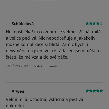
Schöbelová
S
Nejlepší lékařka co znám. Je velmi vsřícná, milá
a velice pečlivá. Nic nepodceňuje a jakékoliv
možné komplikace si hlídá. Za nic bych ji
nevyměnila a jsem velice ráda, že jsem měla to
štěstí, že mě vzala do své péče.
podle názoru uživatele Schöbelová
15. března 2009
•
•
•
Nahlásit zneužití
Arwen
A
Velmi milá, ochotná, vstřícná a pečlivá
doktorka.