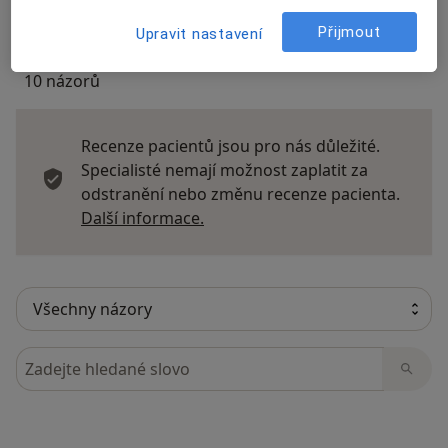
Přijmout
Upravit nastavení
10 názorů
Recenze pacientů jsou pro nás důležité.
Specialisté nemají možnost zaplatit za
odstranění nebo změnu recenze pacienta.
Další informace o názorech
Další informace.
Hledejte v názorech