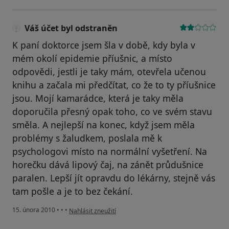
Váš účet byl odstraněn
K paní doktorce jsem šla v době, kdy byla v
mém okolí epidemie příušnic, a místo
odpovědi, jestli je taky mám, otevřela učenou
knihu a začala mi předčítat, co že to ty příušnice
jsou. Mojí kamarádce, která je taky měla
doporučila přesný opak toho, co ve svém stavu
směla. A nejlepší na konec, když jsem měla
problémy s žaludkem, poslala mě k
psychologovi místo na normální vyšetření. Na
horečku dává lipový čaj, na zánět průdušnice
paralen. Lepší jít opravdu do lékárny, stejně vás
tam pošle a je to bez čekání.
podle názoru uživatele Váš účet byl odstraněn
15. února 2010
•
•
•
Nahlásit zneužití