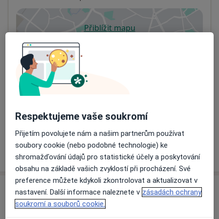
Přiblížit mapu
se otevře v nové záložce
Dostupnost
Na této adrese online kalendář není aktivní
Co mám v takové situaci udělat?
Způsoby platby (soukromé návštěvy)
Na teto adrese lékař přijímá pacienty na pojišťovnu
Respektujeme vaše soukromí
Detaily
Přijetím povolujete nám a našim partnerům používat
soubory cookie (nebo podobné technologie) ke
Více
o adrese
shromažďování údajů pro statistické účely a poskytování
obsahu na základě vašich zvyklostí při procházení. Své
preference můžete kdykoli zkontrolovat a aktualizovat v
Názory
nastavení. Další informace naleznete v
zásadách ochrany
soukromí a souborů cookie.
Přidejte svůj názor