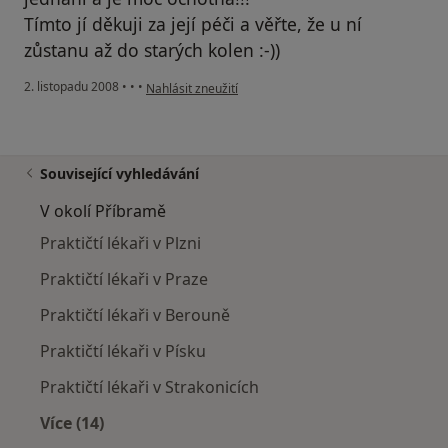
Tímto jí děkuji za její péči a věřte, že u ní
zůstanu až do starých kolen :-))
podle názoru uživatele Petra Čábelková
2. listopadu 2008
•
•
•
Nahlásit zneužití
Související vyhledávání
V okolí Příbramě
Praktičtí lékaři v Plzni
Praktičtí lékaři v Praze
Praktičtí lékaři v Berouně
Praktičtí lékaři v Písku
Praktičtí lékaři v Strakonicích
Více (14)
Více v kategorii: V okolí Příbramě