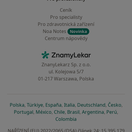
Ceník
Pro specialisty
Pro zdravotnická zařízení
Noa Notes
Novinka
Centrum nápovědy
Kontakt
ZnamyLekar - Hlavní stránka
ZnanyLekarz Sp. z o.o.
ul. Kolejowa 5/7
01-217 Warszawa, Polska
se otevře v nové záložce
se otevře v nové záložce
se otevře v nové záložce
se otevře v nové záložce
se otevře v 
se o
Polska
,
Türkiye
,
España
,
Italia
,
Deutschland
,
Česko
,
se otevře v nové záložce
se otevře v nové záložce
se otevře v nové záložce
se otevře v nové záložc
se otevře v 
se ote
Portugal
,
México
,
Chile
,
Brasil
,
Argentina
,
Perú
,
se otevře v nové záložce
Colombia
NAŘÍZENÍ (EU) 2022/2065 (DSA) článek 24: 15.395.179