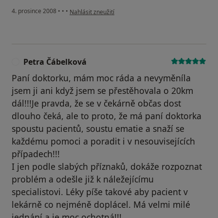
podle názoru uživatele Arwen
4. prosince 2008
•
•
•
Nahlásit zneužití
Petra Čábelková
P
Paní doktorku, mám moc ráda a nevyměníla
jsem ji ani když jsem se přestěhovala o 20km
dál!!!Je pravda, že se v čekárně občas dost
dlouho čeká, ale to proto, že má paní doktorka
spoustu pacientů, soustu ematie a snaží se
každému pomoci a poradit i v nesouvisejících
případech!!!
I jen podle slabých příznaků, dokáže rozpoznat
problém a odešle již k náležejícímu
specialistovi. Léky píše takové aby pacient v
lekárně co nejméně doplácel. Má velmi milé
jednání a je moc ochotná!!!