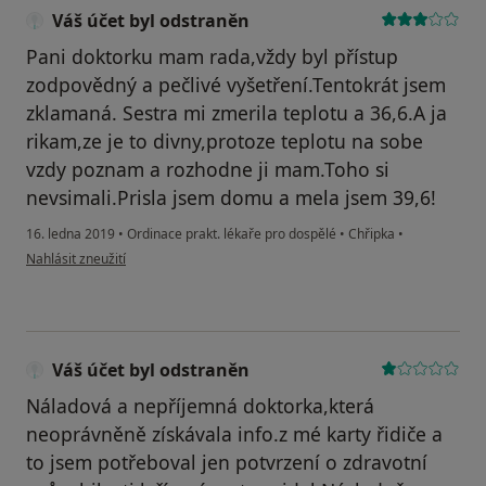
Váš účet byl odstraněn
Pani doktorku mam rada,vždy byl přístup
zodpovědný a pečlivé vyšetření.Tentokrát jsem
zklamaná. Sestra mi zmerila teplotu a 36,6.A ja
rikam,ze je to divny,protoze teplotu na sobe
vzdy poznam a rozhodne ji mam.Toho si
nevsimali.Prisla jsem domu a mela jsem 39,6!
16. ledna 2019
•
Ordinace prakt. lékaře pro dospělé
•
Chřipka
•
podle názoru uživatele Váš účet byl odstraněn
Nahlásit zneužití
Váš účet byl odstraněn
Náladová a nepříjemná doktorka,která
neoprávněně získávala info.z mé karty řidiče a
to jsem potřeboval jen potvrzení o zdravotní