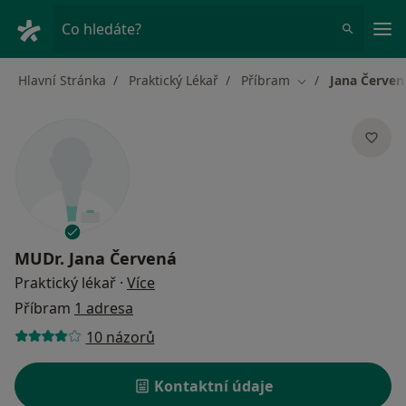
Hla
Co hledáte?
Hlavní Stránka
Praktický Lékař
Příbram
Jana Červen
Změna města
MUDr.
Jana Červená
o specializacích
Praktický lékař
·
Více
Příbram
1 adresa
10 názorů
Kontaktní údaje