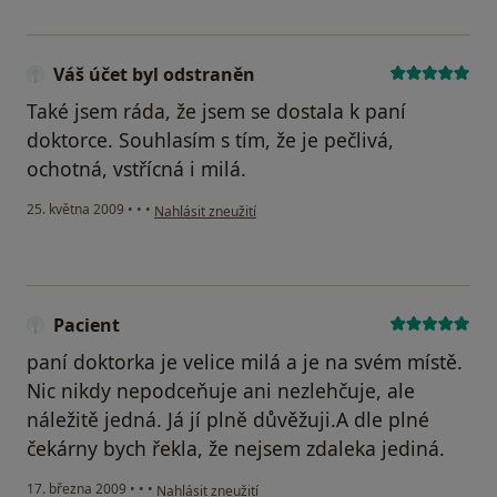
Váš účet byl odstraněn
Také jsem ráda, že jsem se dostala k paní
doktorce. Souhlasím s tím, že je pečlivá,
ochotná, vstřícná i milá.
podle názoru uživatele Váš účet byl odstraněn
25. května 2009
•
•
•
Nahlásit zneužití
Pacient
paní doktorka je velice milá a je na svém místě.
Nic nikdy nepodceňuje ani nezlehčuje, ale
náležitě jedná. Já jí plně důvěžuji.A dle plné
čekárny bych řekla, že nejsem zdaleka jediná.
podle názoru uživatele Pacient
17. března 2009
•
•
•
Nahlásit zneužití