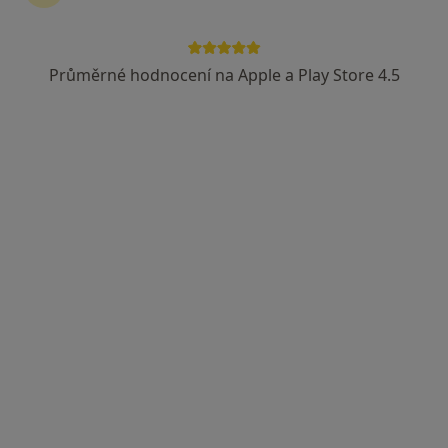
Průměrné hodnocení na Apple a Play Store 4.5
MUDr. Naďa Čejková
Praktický lékař
11 názorů
Primátorská 1196, Prachatice
•
Mapa
Praktický lékař pro dospělé
Tento specialista nenabízí online rezervaci termínu na této adrese.
Rezervovat termín