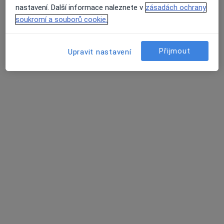
nastavení. Další informace naleznete v
zásadách ochrany
soukromí a souborů cookie.
MUDr. Martin Nerad
Praktický lékař
Přijmout
Upravit nastavení
5 názorů
Náměstí Svobody 2, Vlachovo Březí
•
Mapa
Praktický lékař pro dospělé
Tento specialista nenabízí online rezervaci termínu na této adrese.
Rezervovat termín