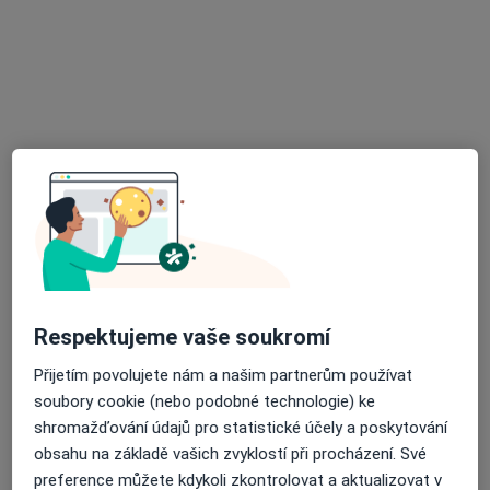
MUDr. Zsolt Kecskeméthy
Praktický lékař
73 názorů
Nemocniční 378, Prachatice
•
Mapa
Praktický lékař pro dospělé
Tento specialista nenabízí online rezervaci termínu na této adrese.
Rezervovat termín
Respektujeme vaše soukromí
Přijetím povolujete nám a našim partnerům používat
soubory cookie (nebo podobné technologie) ke
shromažďování údajů pro statistické účely a poskytování
obsahu na základě vašich zvyklostí při procházení. Své
preference můžete kdykoli zkontrolovat a aktualizovat v