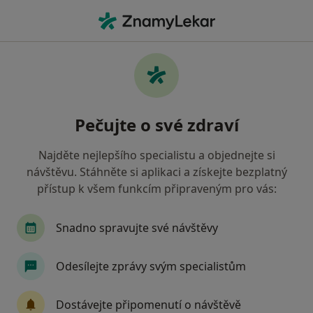
Hla
Praktický Lékař • Prachatice, jihočeský
Filtry
Mapa
Praktický lékař Prachatice
Pečujte o své zdraví
Jak řadíme výsledky vyhledávání?
Najděte nejlepšího specialistu a objednejte si
návštěvu. Stáhněte si aplikaci a získejte bezplatný
Jakou pojišťovnu máte?
přístup k všem funkcím připraveným pro vás:
Zdravotní pojišťovna ministerstva vnitra ČR
Snadno spravujte své návštěvy
Oborová zdravotní pojišťovna
Odesílejte zprávy svým specialistům
Vojenská zdravotní pojišťovna ČR
Dostávejte připomenutí o návštěvě