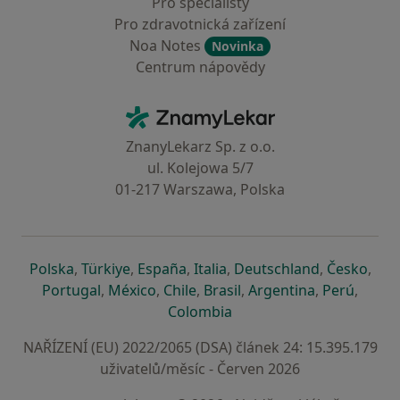
Pro specialisty
Pro zdravotnická zařízení
Noa Notes
Novinka
Centrum nápovědy
Kontakt
ZnamyLekar - Hlavní stránka
ZnanyLekarz Sp. z o.o.
ul. Kolejowa 5/7
01-217 Warszawa, Polska
se otevře v nové záložce
se otevře v nové záložce
se otevře v nové záložce
se otevře v nové záložce
se otevře v 
se o
Polska
,
Türkiye
,
España
,
Italia
,
Deutschland
,
Česko
,
se otevře v nové záložce
se otevře v nové záložce
se otevře v nové záložce
se otevře v nové záložc
se otevře v 
se ote
Portugal
,
México
,
Chile
,
Brasil
,
Argentina
,
Perú
,
se otevře v nové záložce
Colombia
NAŘÍZENÍ (EU) 2022/2065 (DSA) článek 24: 15.395.179
uživatelů/měsíc - Červen 2026