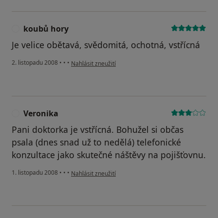
koubů hory
K
Je velice obětavá, svědomitá, ochotná, vstřícná
podle názoru uživatele koubů hory
2. listopadu 2008
•
•
•
Nahlásit zneužití
Veronika
V
Pani doktorka je vstřícná. Bohužel si občas
psala (dnes snad už to nedělá) telefonické
konzultace jako skutečné náštěvy na pojišťovnu.
podle názoru uživatele Veronika
1. listopadu 2008
•
•
•
Nahlásit zneužití