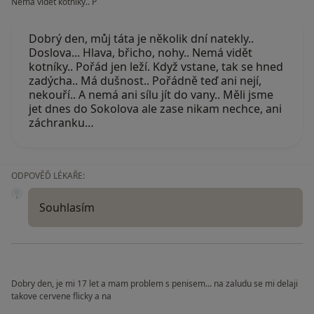
Nemá vidět kotníky.. P
Dobrý den, můj táta je několik dní natekly..
Doslova... Hlava, břicho, nohy.. Nemá vidět
kotníky.. Pořád jen leží. Když vstane, tak se hned
zadýcha.. Má dušnost.. Pořádně teď ani nejí,
nekouří.. A nemá ani sílu jít do vany.. Měli jsme
jet dnes do Sokolova ale zase nikam nechce, ani
záchranku…
ODPOVĚĎ LÉKAŘE:
Souhlasím
Dobry den, je mi 17 let a mam problem s penisem... na zaludu se mi delaji
takove cervene flicky a na