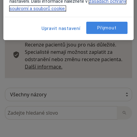
nastavení. Další informace naleznete v
zásadách ochrany
soukromí a souborů cookie.
11 názorů
Přijmout
Upravit nastavení
Recenze pacientů jsou pro nás důležité.
Specialisté nemají možnost zaplatit za
odstranění nebo změnu recenze pacienta.
Další informace o názorech
Další informace.
Hledejte v názorech