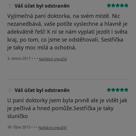
Váš účet byl odstraněn
Vyjímečná paní doktorka, na svém místě. Nic
nezanedbává, vaše potíže vyslechne a hlavně je
adekvátně řeší! K ní se nám vyplatí jezdit i světa
kraj, po tom, co jsme se odstěhovali. Sestřička
je taky moc milá a ochotná.
podle názoru uživatele Váš účet byl odstraněn
3. února 2017
•
•
•
Nahlásit zneužití
Váš účet byl odstraněn
U paní doktorky jsem byla prvně ale je vidět jak
je pečlivá a hned pomůže.Sestřička je taky
sluníčko
podle názoru uživatele Váš účet byl odstraněn
30. října 2015
•
•
•
Nahlásit zneužití