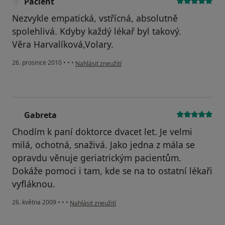
Pacient
Nezvykle empatická, vstřícná, absolutně
spolehlivá. Kdyby každý lékař byl takový.
Věra Harvalíková,Volary.
podle názoru uživatele Pacient
26. prosince 2010
•
•
•
Nahlásit zneužití
Gabreta
G
Chodím k paní doktorce dvacet let. Je velmi
milá, ochotná, snaživá. Jako jedna z mála se
opravdu věnuje geriatrickým pacientům.
Dokáže pomoci i tam, kde se na to ostatní lékaři
vyfláknou.
podle názoru uživatele Gabreta
26. května 2009
•
•
•
Nahlásit zneužití