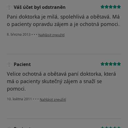
Váš účet byl odstraněn
Pani doktorka je milá, spolehlivá a obětavá. Má
o pacienty opravdu zájem a je ochotná pomoci.
podle názoru uživatele Váš účet byl odstraněn
8. března 2013
•
•
•
Nahlásit zneužití
Pacient
Velice ochotná a obětavá paní doktorka, která
má o pacienty skutečný zájem a snaží se
pomoci.
podle názoru uživatele Pacient
10. května 2011
•
•
•
Nahlásit zneužití