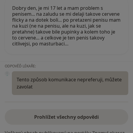
Dobry den, je mi 17 let a mam problem s
penisem... na zaludu se mi delaji takove cervene
flicky a na dotek boli... po pretazeni penisu mam
na kuzi (ne na penisu, ale na kuzi, jak se
pretahne) takove bile pupinky a kolem toho je
to cervene... a celkove je ten penis takovy
citlivejsi, po masturbaci…
ODPOVĚĎ LÉKAŘE:
Tento způsob komunikace nepreferuji, můžete
zavolat
Prohlížet všechny odpovědi
Veškerý obsah publikovaný na portálu ZnamyLekar.cz