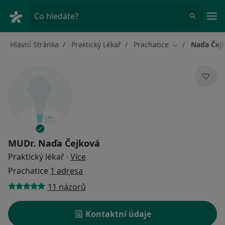
Hla
Co hledáte?
Hlavní Stránka
Praktický Lékař
Prachatice
Naďa Čej
Změna města
MUDr.
Naďa Čejková
o specializacích
Praktický lékař
·
Více
Prachatice
1 adresa
11 názorů
Kontaktní údaje