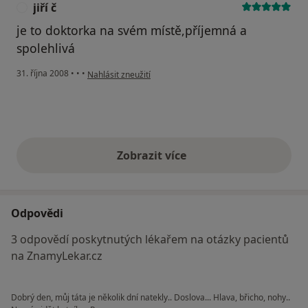
jiří č
J
je to doktorka na svém místě,příjemná a
spolehlivá
podle názoru uživatele jiří č
31. října 2008
•
•
•
Nahlásit zneužití
Zobrazit více
výše uvedené názory
Odpovědi
3 odpovědí poskytnutých lékařem na otázky pacientů
na ZnamyLekar.cz
Dobrý den, můj táta je několik dní natekly.. Doslova... Hlava, břicho, nohy..