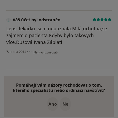
Váš účet byl odstraněn
Lepší lékařku jsem nepoznala.Milá,ochotná,se
zájmem o pacienta.Kdyby bylo takových
více.Dušová Ivana Záblatí
podle názoru uživatele Váš účet byl odstraněn
7. srpna 2014
•
•
•
Nahlásit zneužití
Pomáhají vám názory rozhodovat o tom,
kterého specialistu nebo ordinaci navštívit?
Ano
Ne