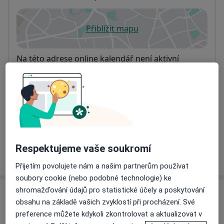
Přiblížit mapu
se otevře v nové záložce
Dostupnost
Na této adrese online kalendář není aktivní
Co mám v takové situaci udělat?
Způsoby platby (soukromé návštěvy)
Na teto adrese lékař přijímá pacienty na pojišťovnu
Detaily
Respektujeme vaše soukromí
Více
o adrese
Přijetím povolujete nám a našim partnerům používat
soubory cookie (nebo podobné technologie) ke
shromažďování údajů pro statistické účely a poskytování
Názory
obsahu na základě vašich zvyklostí při procházení. Své
preference můžete kdykoli zkontrolovat a aktualizovat v
Přidejte svůj názor