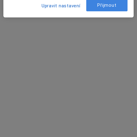
Praktický lékař pro dospělé
Přijmout
Upravit nastavení
Tento specialista nenabízí online rezervaci termínu na této adrese.
Rezervovat termín
MUDr. Irena Čerklová
Praktický lékař
4 názory
Vodňanská 51, Prachatice
•
Mapa
Ordinace prakt. lékaře pro dospělé