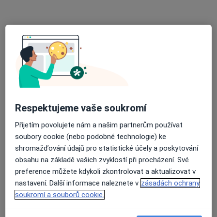
Nemocniční 378, Prachatice
•
Mapa
Praktický lékař pro dospělé
Tento specialista nenabízí online rezervaci termínu na této adrese.
Rezervovat termín
Respektujeme vaše soukromí
Přijetím povolujete nám a našim partnerům používat
soubory cookie (nebo podobné technologie) ke
shromažďování údajů pro statistické účely a poskytování
obsahu na základě vašich zvyklostí při procházení. Své
MUDr. Martin Nerad
preference můžete kdykoli zkontrolovat a aktualizovat v
Praktický lékař
nastavení. Další informace naleznete v
zásadách ochrany
5 názorů
soukromí a souborů cookie.
Náměstí Svobody 2, Vlachovo Březí
•
Mapa