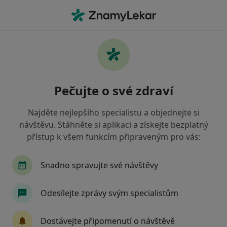
Hla
Praktický Lékař • Prachatice, jihočeský
Filtry
• 1
Mapa
Doporučení praktičtí lékaři s Vojenská
Pečujte o své zdraví
zdravotní pojišťovna ČR Prachatice
Jak řadíme výsledky vyhledávání?
Najděte nejlepšího specialistu a objednejte si
návštěvu. Stáhněte si aplikaci a získejte bezplatný
přístup k všem funkcím připraveným pro vás:
Snadno spravujte své návštěvy
Odesílejte zprávy svým specialistům
MUDr. Naďa Čejková
Dostávejte připomenutí o návštěvě
Praktický lékař