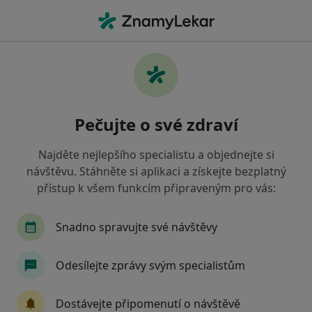
Hla
Praktický Lékař • Plzeň, plzeňský
Filtry
• 1
Mapa
Doporučení praktičtí lékaři s Vojenská
Pečujte o své zdraví
zdravotní pojišťovna ČR Plzeň
Jak řadíme výsledky vyhledávání?
Najděte nejlepšího specialistu a objednejte si
návštěvu. Stáhněte si aplikaci a získejte bezplatný
přístup k všem funkcím připraveným pro vás:
Snadno spravujte své návštěvy
Odesílejte zprávy svým specialistům
MOJE AMBULANCE a.s.
Dostávejte připomenutí o návštěvě
Praktický lékař