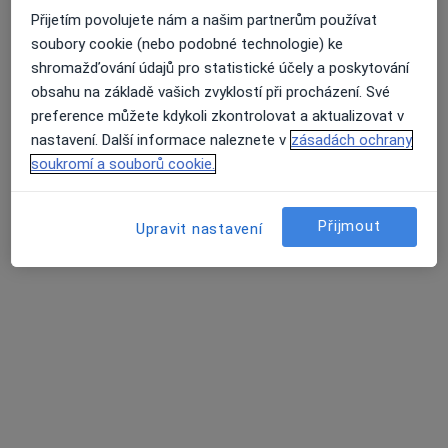
·
Více
Praktický lékař
Přijetím povolujete nám a našim partnerům používat
316 názorů
soubory cookie (nebo podobné technologie) ke
shromažďování údajů pro statistické účely a poskytování
Jiřího z Poděbrad 188/7, Litoměřice
•
Mapa
obsahu na základě vašich zvyklostí při procházení. Své
MUDr. Mikuláš Havlík s.r.o.
preference můžete kdykoli zkontrolovat a aktualizovat v
Běžný termín
600 Kč
nastavení. Další informace naleznete v
zásadách ochrany
Tento specialista nenabízí online rezervaci termínu na této adrese.
soukromí a souborů cookie.
Rezervovat termín
Přijmout
Upravit nastavení
Další specialisté ve vaší oblasti
Právě teď nemají žádná volná místa. Zkontrolujte,
zda se později neotevřou nová místa.