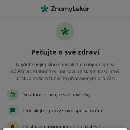
Hla
Plicní Lékař • Plzeň, plzeňský
Filtry
• 1
Mapa
Doporučení plicní lékaři s Vojenská
Pečujte o své zdraví
zdravotní pojišťovna ČR Plzeň
Jak řadíme výsledky vyhledávání?
Najděte nejlepšího specialistu a objednejte si
návštěvu. Stáhněte si aplikaci a získejte bezplatný
přístup k všem funkcím připraveným pro vás:
Snadno spravujte své návštěvy
Odesílejte zprávy svým specialistům
Marek Langmajer
Dostávejte připomenutí o návštěvě
Plicní lékař, Internista