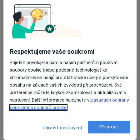
Edvarda Beneše 13, Plzeň
•
Mapa
Fakultní nemocnice Plzeň
Průměrné hodnocení na Apple a Play Store 4.5
Tento specialista nenabízí online rezervaci termínu na této adrese.
Rezervovat termín
Respektujeme vaše soukromí
Přijetím povolujete nám a našim partnerům používat
soubory cookie (nebo podobné technologie) ke
shromažďování údajů pro statistické účely a poskytování
obsahu na základě vašich zvyklostí při procházení. Své
preference můžete kdykoli zkontrolovat a aktualizovat v
nastavení. Další informace naleznete v
zásadách ochrany
soukromí a souborů cookie.
František Brůha
Plicní lékař, Internista
Přijmout
Upravit nastavení
Edvarda Beneše 13, Plzeň
•
Mapa
Fakultní nemocnice Plzeň