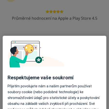
Rezervovat termín
Průměrné hodnocení na Apple a Play Store 4.5
Ceník
Adresy
Názory pacientů (1)
Ceník
Informace o službách a cenách nejsou k dispozici
Tento specialista ještě nepřidával žádné informace o
svých službách.
Respektujeme vaše soukromí
Přijetím povolujete nám a našim partnerům používat
Adresa
soubory cookie (nebo podobné technologie) ke
shromažďování údajů pro statistické účely a poskytování
Fakultní nemocnice Plzeň
obsahu na základě vašich zvyklostí při procházení. Své
Edvarda Beneše 13,
Plzeň
301 00