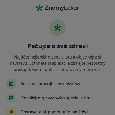
Hla
Dentální Hygienistka Hygienista • Plzeň, plzeňský
Filtry
• 1
Mapa
Doporučení dentální hygenisti s Vojenská
Pečujte o své zdraví
zdravotní pojišťovna ČR Plzeň
Jak řadíme výsledky vyhledávání?
Najděte nejlepšího specialistu a objednejte si
návštěvu. Stáhněte si aplikaci a získejte bezplatný
přístup k všem funkcím připraveným pro vás:
Snadno spravujte své návštěvy
Odesílejte zprávy svým specialistům
Dentica
Dostávejte připomenutí o návštěvě
Dentální hygienistka, hygienista, Zubař