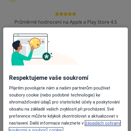
220 názorů
Husova 774/17, Plzeň
•
Mapa
Průměrné hodnocení na Apple a Play Store 4.5
Dentica
Dentální hygiena (do 30 minut)
Více
Tato klinika nemá specialisty s dostupnými termíny v online kalendáři
Zobrazit profil
Respektujeme vaše soukromí
Přijetím povolujete nám a našim partnerům používat
soubory cookie (nebo podobné technologie) ke
shromažďování údajů pro statistické účely a poskytování
obsahu na základě vašich zvyklostí při procházení. Své
preference můžete kdykoli zkontrolovat a aktualizovat v
nastavení. Další informace naleznete v
zásadách ochrany
MDDr. Ivana Justová
soukromí a souborů cookie.