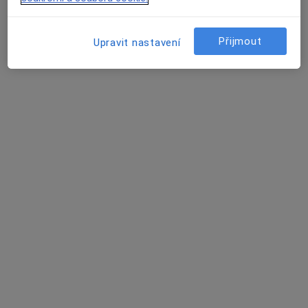
·
Více
Dentální hygienistka, hygienista, Zubař
11 názorů
Přijmout
Upravit nastavení
Adresa 1
Adresa 2
Otýlie Beníškové 472/4, Plzeň
•
Mapa
Dr. Justová s.r.o. - zubní ordinace v Plzni
Tento specialista nenabízí online rezervaci termínu na této adrese.
Rezervovat termín