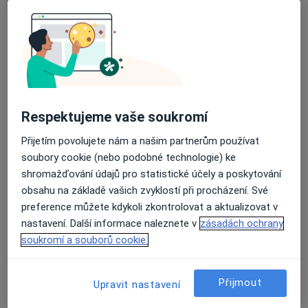
Zdravotní středisko Skvrňany Plzeň
Tento specialista nenabízí online rezervaci termínu na této adrese.
Rezervovat termín
K dispozici jsou online konzultace
Respektujeme vaše soukromí
Specialisté ve vaší oblasti nenabízí osobní návštěvy.
Přijetím povolujete nám a našim partnerům používat
Zkuste místo toho online konzultace.
soubory cookie (nebo podobné technologie) ke
shromažďování údajů pro statistické účely a poskytování
obsahu na základě vašich zvyklostí při procházení. Své
preference můžete kdykoli zkontrolovat a aktualizovat v
nastavení. Další informace naleznete v
zásadách ochrany
soukromí a souborů cookie.
Přijmout
Upravit nastavení
MUDr. Šárka Bínová