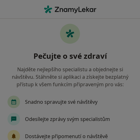
Hla
Psychiatr • Plzeň, plzeňský
Filtry
• 1
Mapa
Doporučení psychiatři s Vojenská zdravotní
Pečujte o své zdraví
pojišťovna ČR Plzeň
Jak řadíme výsledky vyhledávání?
Najděte nejlepšího specialistu a objednejte si
návštěvu. Stáhněte si aplikaci a získejte bezplatný
přístup k všem funkcím připraveným pro vás:
Snadno spravujte své návštěvy
Odesílejte zprávy svým specialistům
MUDr. Eva Soukupová
Dostávejte připomenutí o návštěvě
Psychiatr