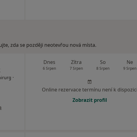
ujte, zda se později neotevřou nová místa.
Dnes
Zítra
So
Ne
k
6 Srpen
7 Srpen
8 Srpen
9 Srpen
·
hirurg
Online rezervace termínu není k dispozic
Zobrazit profil
a