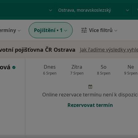
ace, nemoc nebo příjmení
Město nebo region
ermíny
Pojištění
•
1
Více filtrů
votní pojišťovna ČR Ostrava
Jak řadíme výsledky vyhl
ková
Dnes
Zítra
So
Ne
6 Srpen
7 Srpen
8 Srpen
9 Srpen
Online rezervace termínu není k dispozic
Rezervovat termín