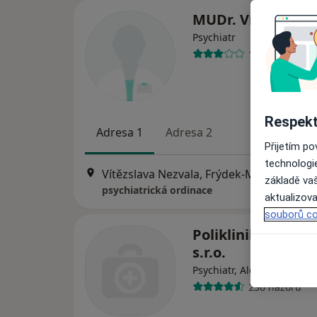
MUDr. Vít Pávek
Psychiatr
16 názorů
Respekt
Adresa 1
Adresa 2
Přijetím p
technologi
Vítězslava Nezvala, Frýdek-Místek
•
Map
základě vaš
psychiatrická ordinace
aktualizova
souborů co
Poliklinika Hrabů
s.r.o.
Psychiatr, Alergolog, Chir
236 názorů