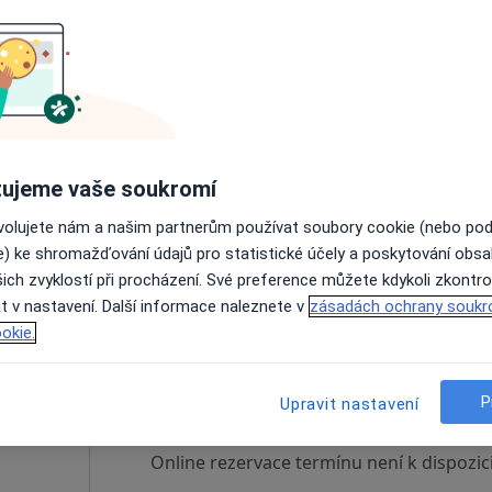
Dnes
Zítra
So
Ne
6 Srpen
7 Srpen
8 Srpen
9 Srpen
Online rezervace termínu není k dispozic
Rezervovat termín
ujeme vaše soukromí
ovolujete nám a našim partnerům používat soubory cookie (nebo po
e) ke shromažďování údajů pro statistické účely a poskytování obs
a
ich zvyklostí při procházení. Své preference můžete kdykoli zkontro
t v nastavení. Další informace naleznete v
zásadách ochrany soukr
okie.
vka
Dnes
Zítra
So
Ne
6 Srpen
7 Srpen
8 Srpen
9 Srpen
P
Upravit nastavení
·
Více
urg
Online rezervace termínu není k dispozic