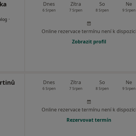
ika
Dnes
Zítra
So
Ne
6 Srpen
7 Srpen
8 Srpen
9 Srpen
·
olog
Online rezervace termínu není k dispozic
Zobrazit profil
rtinů
Dnes
Zítra
So
Ne
6 Srpen
7 Srpen
8 Srpen
9 Srpen
Online rezervace termínu není k dispozic
Rezervovat termín