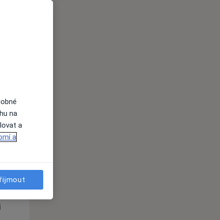
Po
Út
St
10 Srpen
11 Srpen
12 Srpen
i
dobné
ahu na
lovat a
omí a
Po
Út
St
10 Srpen
11 Srpen
12 Srpen
řijmout
i