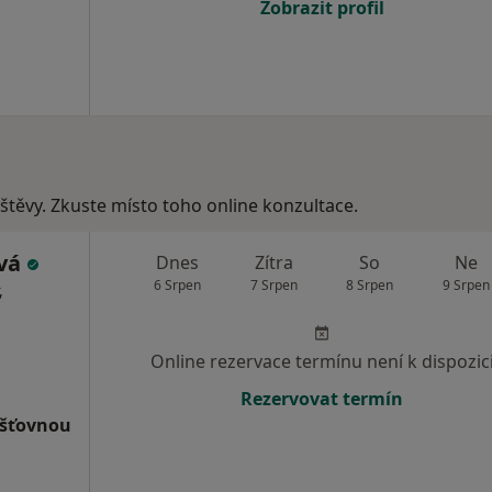
Zobrazit profil
vštěvy. Zkuste místo toho online konzultace.
ová
Dnes
Zítra
So
Ne
6 Srpen
7 Srpen
8 Srpen
9 Srpen
,
Online rezervace termínu není k dispozic
Rezervovat termín
išťovnou