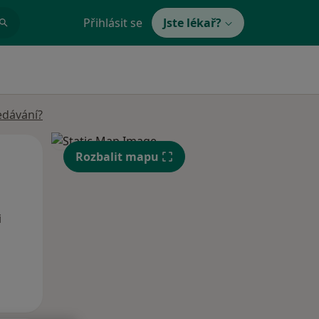
Přihlásit se
Jste lékař?
edávání?
Po
Út
St
Rozbalit mapu
10 Srpen
11 Srpen
12 Srpen
i