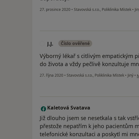
27. prosince 2020
•
Stavovská s.r.o., Poliklinika Místek
•
Jin
J.J.
Číslo ověřené
J
Výborný lékař s citlivým empatickým p
do života a vždy pečlivě konzultuje mn
p
27. října 2020
•
Stavovská s.r.o., Poliklinika Místek
•
Jiný
•
N
Kaletová Svatava
K
Již dlouho jsem se nesetkala s tak vst
přestože nepatřím k jeho pacientům mi
telefonické konzultaci a poskytl mi m