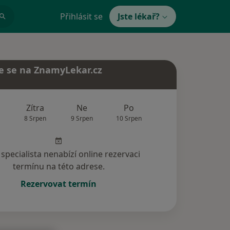
Přihlásit se
Jste lékař?
e se na ZnamyLekar.cz
Zítra
Ne
Po
Út
St
8 Srpen
9 Srpen
10 Srpen
11 Srpen
12 Srp
specialista nenabízí online rezervaci
termínu na této adrese.
Rezervovat termín