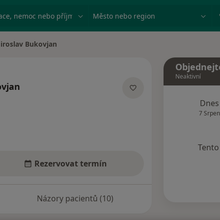
ace, nemoc nebo příjmení
Město nebo region
iroslav Bukovjan
 města
Objednejt
Neaktivní
ovjan
izacích
Dnes
7 Srpen
Tento 
Rezervovat termín
Názory pacientů (10)