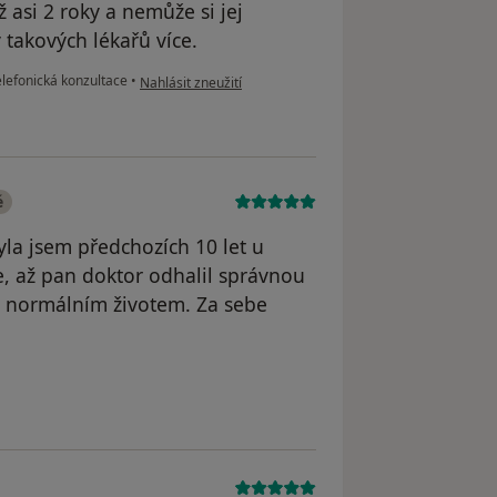
 asi 2 roky a nemůže si jej
y takových lékařů více.
podle názoru uživatele Kaletová Svatava
lefonická konzultace
•
Nahlásit zneužití
é
Byla jsem předchozích 10 let u
e, až pan doktor odhalil správnou
t normálním životem. Za sebe
odstraněn