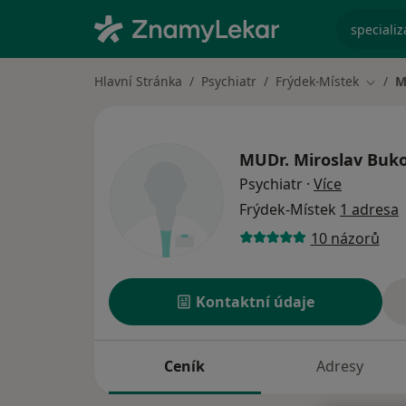
specializ
Hlavní Stránka
Psychiatr
Frýdek-Místek
M
Změna
MUDr.
Miroslav Buk
o special
Psychiatr
·
Více
Frýdek-Místek
1 adresa
10 názorů
Kontaktní údaje
Ceník
Adresy