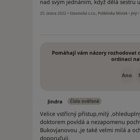
nad svým jednáním, když dělá sestru u
25. února 2022
•
Stavovská s.r.o., Poliklinika Místek
•
Jiný
Pomáhají vám názory rozhodovat o 
ordinaci na
Ano
Jindra
Číslo ověřené
J
Velice vstřícný přístup,milý ,ohledupl
doktorem povídá a nezapomenu pochvá
Bukovjanovou ,je také velmi milá a o
doporučuji.