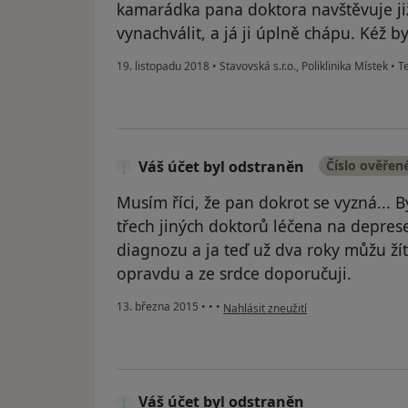
kamarádka pana doktora navštěvuje již
vynachválit, a já ji úplně chápu. Kéž b
19. listopadu 2018
•
Stavovská s.r.o., Poliklinika Místek
•
Te
Váš účet byl odstraněn
Číslo ověřen
Musím říci, že pan dokrot se vyzná... 
třech jiných doktorů léčena na depres
diagnozu a ja teď už dva roky můžu ží
opravdu a ze srdce doporučuji.
podle názoru uživatele Váš účet byl 
13. března 2015
•
•
•
Nahlásit zneužití
Váš účet byl odstraněn