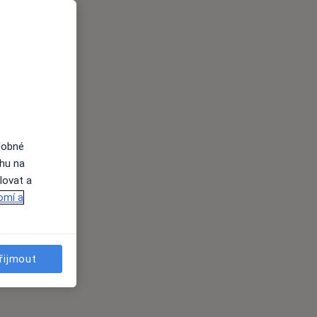
dobné
ahu na
lovat a
omí a
řijmout