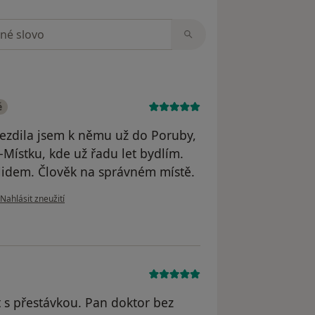
zorech
é
Jezdila jsem k němu už do Poruby,
Místku, kde už řadu let bydlím.
 lidem. Člověk na správném místě.
podle názoru uživatele Váš účet byl odstraněn
Nahlásit zneužití
t s přestávkou. Pan doktor bez