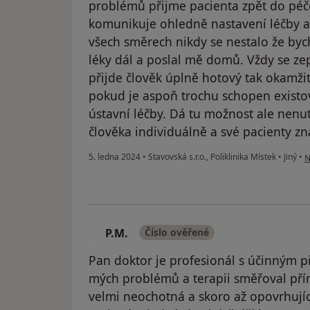
problémů přijme pacienta zpět do péč
komunikuje ohledně nastavení léčby a
všech směrech nikdy se nestalo že bych
léky dál a poslal mě domů. Vždy se zep
přijde člověk úplně hotový tak okamžit
pokud je aspoň trochu schopen existo
ústavní léčby. Dá tu možnost ale nenut
člověka individuálně a své pacienty zn
p
5. ledna 2024
•
Stavovská s.r.o., Poliklinika Místek
•
Jiný
•
N
P.M.
Číslo ověřené
P
Pan doktor je profesionál s účinným p
mých problémů a terapii směřoval přímo
velmi neochotná a skoro až opovrhujíc