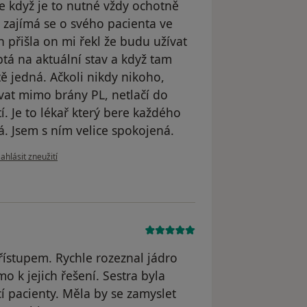
e když je to nutné vždy ochotně
 zajímá se o svého pacienta ve
 přišla on mi řekl že budu užívat
tá na aktuální stav a když tam
ě jedná. Ačkoli nikdy nikoho,
vat mimo brány PL, netlačí do
í. Je to lékař který bere každého
á. Jsem s ním velice spokojená.
odle názoru uživatele MS
ahlásit zneužití
řístupem. Rychle rozeznal jádro
 k jejich řešení. Sestra byla
í pacienty. Měla by se zamyslet