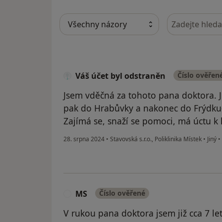
Hledejte v ná
Váš účet byl odstraněn
Číslo ověřen
Jsem vděčná za tohoto pana doktora. 
pak do Hrabůvky a nakonec do Frýdku-
Zajímá se, snaží se pomoci, má úctu k
28. srpna 2024
•
Stavovská s.r.o., Poliklinika Místek
•
Jiný
•
MS
Číslo ověřené
M
V rukou pana doktora jsem již cca 7 le