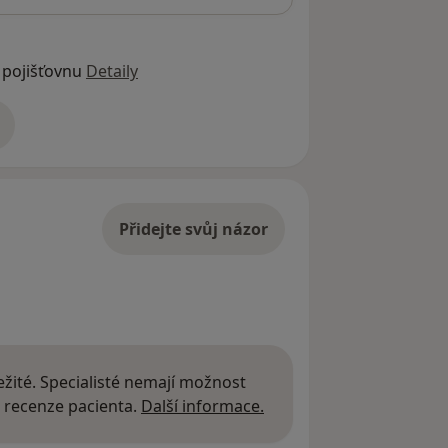
 pojišťovnu
Detaily
adrese
Přidejte svůj názor
žité. Specialisté nemají možnost
Další informace o názor
 recenze pacienta.
Další informace.