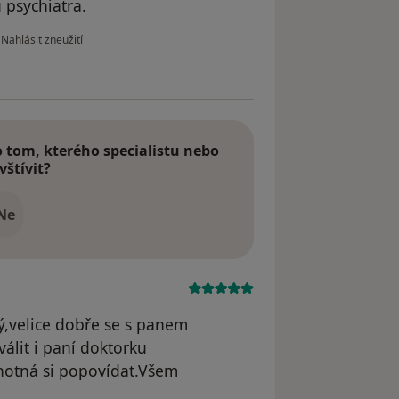
 psychiatra.
podle názoru uživatele P.M.
•
Nahlásit zneužití
tom, kterého specialistu nebo
vštívit?
Ne
ný,velice dobře se s panem
lit i paní doktorku
chotná si popovídat.Všem