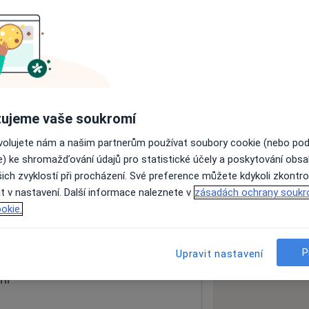
ách nejsou k dispozici
ádné informace o svých službách.
ujeme vaše soukromí
ovolujete nám a našim partnerům používat soubory cookie (nebo po
e) ke shromažďování údajů pro statistické účely a poskytování obs
ich zvyklostí při procházení. Své preference můžete kdykoli zkontro
k
t v nastavení. Další informace naleznete v
zásadách ochrany soukr
okie.
 mapu
 otevře v nové záložce
P
Upravit nastavení
ní