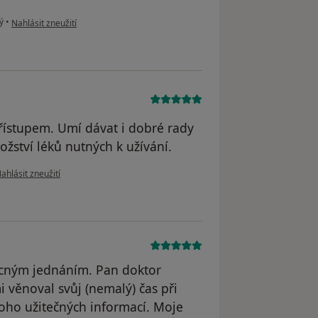
podle názoru uživatele Jindra
ý
•
Nahlásit zneužití
řístupem. Umí dávat i dobré rady
ožství léků nutných k užívání.
odle názoru uživatele J.J.
ahlásit zneužití
řícným jednáním. Pan doktor
 věnoval svůj (nemalý) čas při
noho užitečných informací. Moje