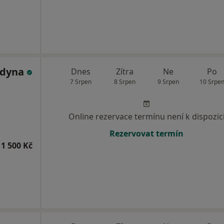
ldyna
Dnes
Zítra
Ne
Po
7 Srpen
8 Srpen
9 Srpen
10 Srpe
Online rezervace termínu není k dispozic
Rezervovat termín
1 500 Kč