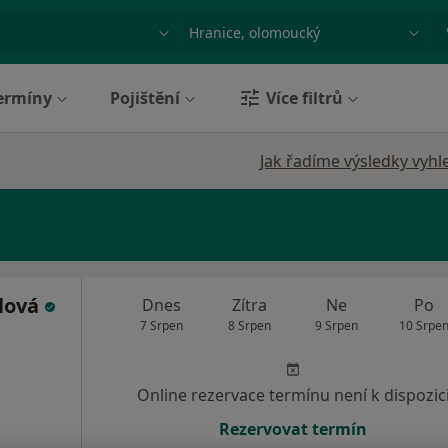
ace, nemoc nebo příjmení
Město nebo region
ermíny
Pojištění
Více filtrů
Jak řadíme výsledky vyhl
lová
Dnes
Zítra
Ne
Po
7 Srpen
8 Srpen
9 Srpen
10 Srpe
Online rezervace termínu není k dispozic
Rezervovat termín