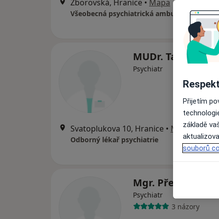
Zborovská, Hranice
•
Mapa
Všeobecná psychiatrická ambulance
MUDr. Taťjana Ko
Psychiatr
Respekt
Přijetím p
technologi
základě vaš
Svatoplukova 10, Hranice
•
Mapa
aktualizova
Odborný lékař psychiatrie
souborů co
Mgr. Přemysl Mik
Psychiatr
3 názory