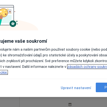
palová
Dnes
Zítra
Ne
Po
7 Srpen
8 Srpen
9 Srpen
10 Srpe
ujeme vaše soukromí
Online rezervace termínu není k dispozic
ovolujete nám a našim partnerům používat soubory cookie (nebo po
e) ke shromažďování údajů pro statistické účely a poskytování obs
Rezervovat termín
ich zvyklostí při procházení. Své preference můžete kdykoli zkontro
t v nastavení. Další informace naleznete v
zásadách ochrany soukr
okie.
P
Upravit nastavení
eš
Dnes
Zítra
Ne
Po
7 Srpen
8 Srpen
9 Srpen
10 Srpe