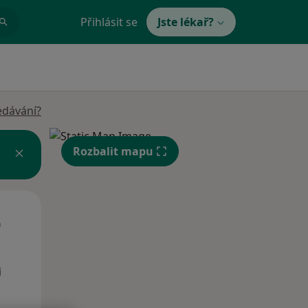
Přihlásit se
Jste lékař?
edávání?
Rozbalit mapu
Út
St
Čt
n
11 Srpen
12 Srpen
13 Srpen
i