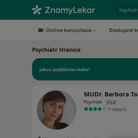
specializ
Online konzultace
Dostupné t
Psychiatr Hranice
Jakou pojišťovnu máte?
MUDr. Barbora Ta
·
Více
Psychiatr
7 názorů