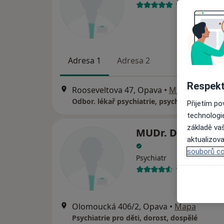
18 názorů
Adresa 1
Adresa 2
Respekt
Rooseveltova 47, Opava
•
Mapa
Odbor. lékař psychiatrie, psychoterap.
Přijetím p
technologi
základě vaš
MUDr. Dana Skřo
aktualizova
souborů co
Psychiatr
17 názorů
Olomoucká 406/2, Opava
•
Mapa
Psychiatrie pro děti, dorost, dospělé