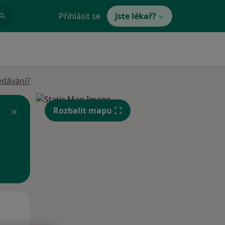
Přihlásit se
Jste lékař?
edávání?
Rozbalit mapu
Po
Út
St
10 Srpen
11 Srpen
12 Srpen