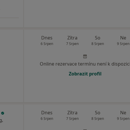
3
Dnes
Zítra
So
Ne
6 Srpen
7 Srpen
8 Srpen
9 Srpen
Online rezervace termínu není k dispozic
Zobrazit profil
e
Dnes
Zítra
So
Ne
6 Srpen
7 Srpen
8 Srpen
9 Srpen
g,