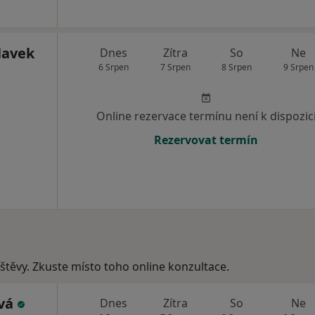
lavek
Dnes
Zítra
So
Ne
6 Srpen
7 Srpen
8 Srpen
9 Srpen
Online rezervace termínu není k dispozic
Rezervovat termín
vštěvy. Zkuste místo toho online konzultace.
ová
Dnes
Zítra
So
Ne