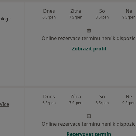
Dnes
Zítra
So
Ne
6 Srpen
7 Srpen
8 Srpen
9 Srpen
·
olog
Online rezervace termínu není k dispozic
Zobrazit profil
Dnes
Zítra
So
Ne
6 Srpen
7 Srpen
8 Srpen
9 Srpen
Více
Online rezervace termínu není k dispozic
Rezervovat termín