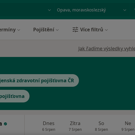
ace, nemoc nebo příjmení
Město nebo region
ermíny
Pojištění
Více filtrů
Jak řadíme výsledky vyhl
jenská zdravotní pojišťovna ČR
 pojišťovna
ba
Dnes
Zítra
So
Ne
6 Srpen
7 Srpen
8 Srpen
9 Srpen