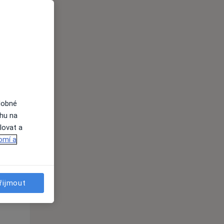
i
dobné
ahu na
lovat a
Po
Út
St
omí a
10 Srpen
11 Srpen
12 Srpen
i
řijmout