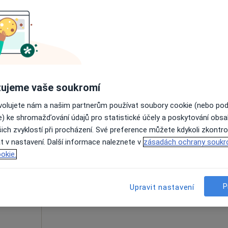
Online rezervace termínu není k dispozic
Rezervovat termín
ujeme vaše soukromí
ovolujete nám a našim partnerům používat soubory cookie (nebo po
e) ke shromažďování údajů pro statistické účely a poskytování obs
ich zvyklostí při procházení. Své preference můžete kdykoli zkontro
ntová
Dnes
Zítra
So
Ne
t v nastavení. Další informace naleznete v
zásadách ochrany soukr
6 Srpen
7 Srpen
8 Srpen
9 Srpen
okie.
Online rezervace termínu není k dispozic
P
Upravit nastavení
Rezervovat termín