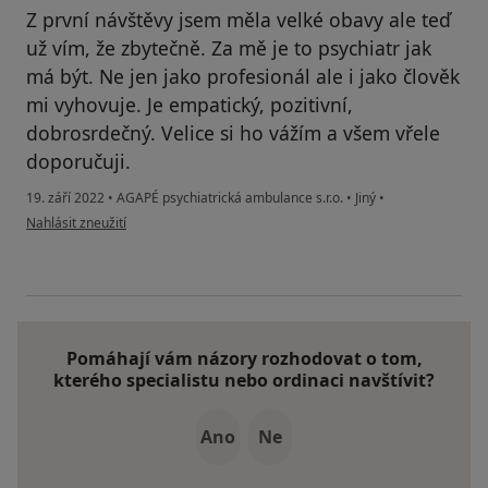
Z první návštěvy jsem měla velké obavy ale teď
už vím, že zbytečně. Za mě je to psychiatr jak
má být. Ne jen jako profesionál ale i jako člověk
mi vyhovuje. Je empatický, pozitivní,
dobrosrdečný. Velice si ho vážím a všem vřele
doporučuji.
19. září 2022
•
AGAPÉ psychiatrická ambulance s.r.o.
•
Jiný
•
podle názoru uživatele Míša
Nahlásit zneužití
Pomáhají vám názory rozhodovat o tom,
kterého specialistu nebo ordinaci navštívit?
Ano
Ne