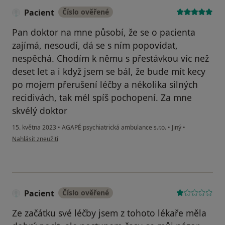
Pacient
Číslo ověřené
Pan doktor na mne působí, že se o pacienta
zajímá, nesoudí, dá se s ním popovídat,
nespěchá. Chodím k němu s přestávkou víc než
deset let a i když jsem se bál, že bude mít kecy
po mojem přerušení léčby a nékolika silných
recidivách, tak mél spíš pochopení. Za mne
skvélý doktor
15. května 2023
•
AGAPÉ psychiatrická ambulance s.r.o.
•
Jiný
•
podle názoru uživatele Pacient
Nahlásit zneužití
Pacient
Číslo ověřené
Ze začátku své léčby jsem z tohoto lékaře měla