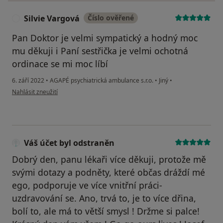
Silvie Vargová
Číslo ověřené
S
Pan Doktor je velmi sympatický a hodný moc
mu děkuji i Paní sestřička je velmi ochotná
ordinace se mi moc líbí
6. září 2022
•
AGAPÉ psychiatrická ambulance s.r.o.
•
Jiný
•
podle názoru uživatele Silvie Vargová
Nahlásit zneužití
Váš účet byl odstraněn
Dobrý den, panu lékaři více děkuji, protože mě
svými dotazy a podněty, které občas dráždí mé
ego, podporuje ve více vnitřní práci-
uzdravování se. Ano, trvá to, je to více dřina,
bolí to, ale má to větší smysl ! Držme si palce!