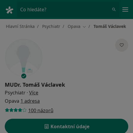
Hla
Co hledáte?
Hlavní Stránka
Psychiatr
Opava
Tomáš Václavek
Změna města
MUDr.
Tomáš Václavek
o specializacích
Psychiatr
·
Více
Opava
1 adresa
100 názorů
Kontaktní údaje