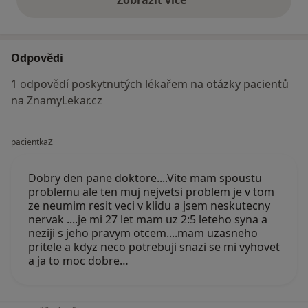
výše uvedené názory
Odpovědi
1 odpovědí poskytnutých lékařem na otázky pacientů
na ZnamyLekar.cz
pacientkaZ
Dobry den pane doktore....Vite mam spoustu
problemu ale ten muj nejvetsi problem je v tom
ze neumim resit veci v klidu a jsem neskutecny
nervak ....je mi 27 let mam uz 2:5 leteho syna a
neziji s jeho pravym otcem....mam uzasneho
pritele a kdyz neco potrebuji snazi se mi vyhovet
a ja to moc dobre…