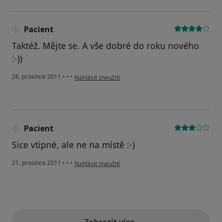
Pacient
Taktéž. Mějte se. A vše dobré do roku nového
:-))
podle názoru uživatele Pacient
26. prosince 2011
•
•
•
Nahlásit zneužití
Pacient
Sice vtipné, ale ne na místě :-)
podle názoru uživatele Pacient
21. prosince 2011
•
•
•
Nahlásit zneužití
Zobrazit více