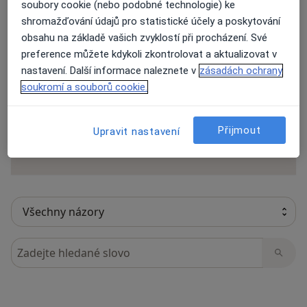
soubory cookie (nebo podobné technologie) ke
shromažďování údajů pro statistické účely a poskytování
obsahu na základě vašich zvyklostí při procházení. Své
preference můžete kdykoli zkontrolovat a aktualizovat v
100 názorů
nastavení. Další informace naleznete v
zásadách ochrany
soukromí a souborů cookie.
Recenze pacientů jsou pro nás důležité.
Specialisté nemají možnost zaplatit za
Přijmout
Upravit nastavení
odstranění nebo změnu recenze pacienta.
Další informace o názorech
Další informace.
Hledejte v názorech