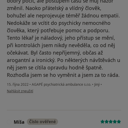
dobrý pocit, ale postupem času se můj názor
změnil. Naoko přátelský a vlídný člověk,
bohužel ale neprojevuje téměř žádnou empatii.
Nedokáže se vcítit do psychicky nemocného
člověka, který potřebuje pomoc a podporu.
Tento lékař je náladový, jeho přístup se mění,
při kontrolách jsem nikdy nevěděla, co od něj
očekávat. Byl často nepříjemný, občas až
arogantní a ironický. Po některých návštěvách u
něj jsem se cítila opravdu hodně špatně.
Rozhodla jsem se ho vyměnit a jsem za to ráda.
15. října 2022
•
AGAPÉ psychiatrická ambulance s.r.o.
•
Jiný
•
podle názoru uživatele Pacient
Nahlásit zneužití
Míša
Číslo ověřené
M