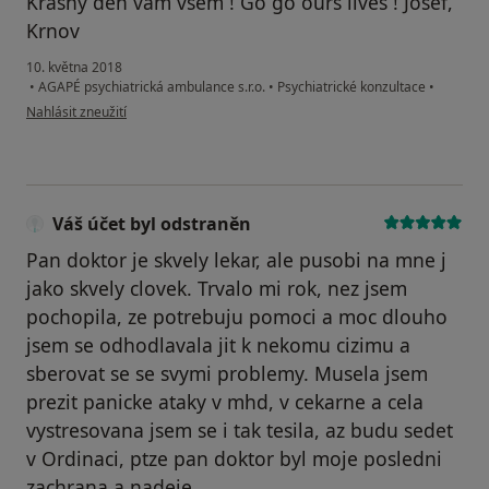
Krásný den vám všem ! Go go ours lives ! Josef,
Krnov
10. května 2018
•
AGAPÉ psychiatrická ambulance s.r.o.
•
Psychiatrické konzultace
•
podle názoru uživatele Váš účet byl odstraněn
Nahlásit zneužití
Váš účet byl odstraněn
Pan doktor je skvely lekar, ale pusobi na mne j
jako skvely clovek. Trvalo mi rok, nez jsem
pochopila, ze potrebuju pomoci a moc dlouho
jsem se odhodlavala jit k nekomu cizimu a
sberovat se se svymi problemy. Musela jsem
prezit panicke ataky v mhd, v cekarne a cela
vystresovana jsem se i tak tesila, az budu sedet
v Ordinaci, ptze pan doktor byl moje posledni
zachrana a nadeje.