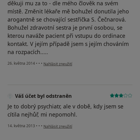
děkuji mu za to - dle mého člověk na svém
místě. Změnit lékaře mě bohužel donutila jeho
arogantně se chovající sestřička S. Čečnarová.
Bohužel zdravotní sestra je první osobou, se
kterou naváže pacient při vstupu do ordinace
kontakt. V jejím případě jsem s jejím chováním
na rozpacích.....
podle názoru uživatele Váš účet byl odstraněn
26. května 2014
•
•
•
Nahlásit zneužití
Váš účet byl odstraněn
Je to dobrý psychiatr, ale v době, kdy jsem se
cítila nejhůř, mi nepomohl.
podle názoru uživatele Váš účet byl odstraněn
14. května 2013
•
•
•
Nahlásit zneužití