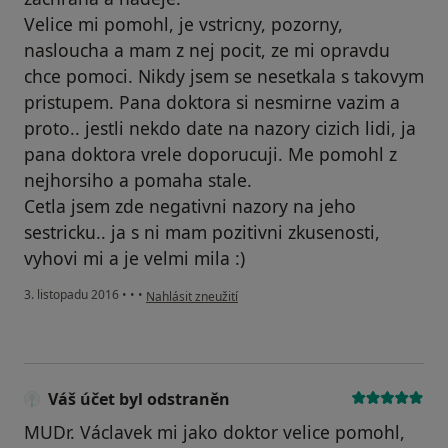
Velice mi pomohl, je vstricny, pozorny,
nasloucha a mam z nej pocit, ze mi opravdu
chce pomoci. Nikdy jsem se nesetkala s takovym
pristupem. Pana doktora si nesmirne vazim a
proto.. jestli nekdo date na nazory cizich lidi, ja
pana doktora vrele doporucuji. Me pomohl z
nejhorsiho a pomaha stale.
Cetla jsem zde negativni nazory na jeho
sestricku.. ja s ni mam pozitivni zkusenosti,
vyhovi mi a je velmi mila :)
podle názoru uživatele Váš účet byl odstraněn
3. listopadu 2016
•
•
•
Nahlásit zneužití
Váš účet byl odstraněn
MUDr. Václavek mi jako doktor velice pomohl,