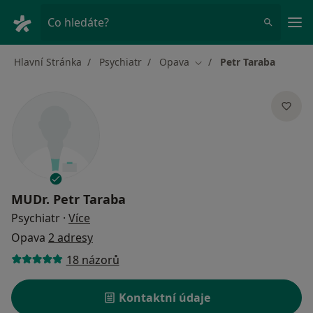
Hla
Co hledáte?
Hlavní Stránka
Psychiatr
Opava
Petr Taraba
Změna města
MUDr.
Petr Taraba
o specializacích
Psychiatr
·
Více
Opava
2 adresy
18 názorů
Kontaktní údaje