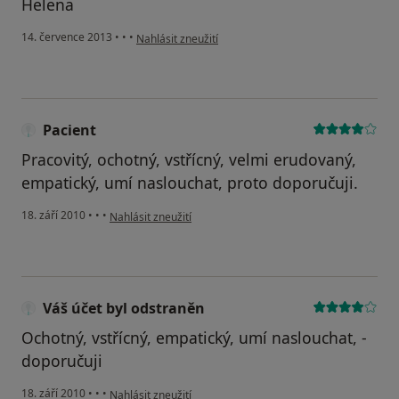
Helena
podle názoru uživatele Váš účet byl odstraněn
14. července 2013
•
•
•
Nahlásit zneužití
Pacient
Pracovitý, ochotný, vstřícný, velmi erudovaný,
empatický, umí naslouchat, proto doporučuji.
podle názoru uživatele Pacient
18. září 2010
•
•
•
Nahlásit zneužití
Váš účet byl odstraněn
Ochotný, vstřícný, empatický, umí naslouchat, -
doporučuji
podle názoru uživatele Váš účet byl odstraněn
18. září 2010
•
•
•
Nahlásit zneužití