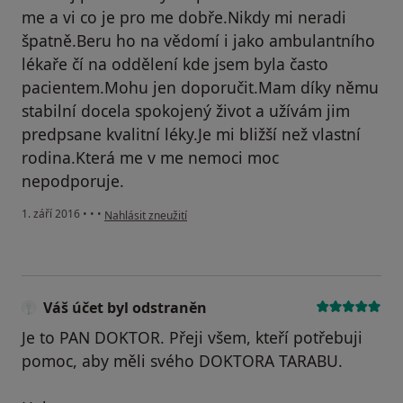
me a vi co je pro me dobře.Nikdy mi neradi
špatně.Beru ho na vědomí i jako ambulantního
lékaře čí na oddělení kde jsem byla často
pacientem.Mohu jen doporučit.Mam díky němu
stabilní docela spokojený život a užívám jim
predpsane kvalitní léky.Je mi bližší než vlastní
rodina.Která me v me nemoci moc
nepodporuje.
podle názoru uživatele Váš účet byl odstraněn
1. září 2016
•
•
•
Nahlásit zneužití
Váš účet byl odstraněn
Je to PAN DOKTOR. Přeji všem, kteří potřebuji
pomoc, aby měli svého DOKTORA TARABU.