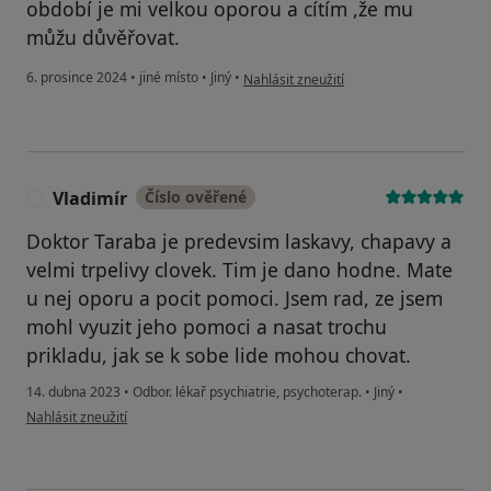
období je mi velkou oporou a cítím ,že mu
můžu důvěřovat.
podle názoru uživatele Pavla
6. prosince 2024
•
jiné místo
•
Jiný
•
Nahlásit zneužití
Vladimír
Číslo ověřené
V
Doktor Taraba je predevsim laskavy, chapavy a
velmi trpelivy clovek. Tim je dano hodne. Mate
u nej oporu a pocit pomoci. Jsem rad, ze jsem
mohl vyuzit jeho pomoci a nasat trochu
prikladu, jak se k sobe lide mohou chovat.
14. dubna 2023
•
Odbor. lékař psychiatrie, psychoterap.
•
Jiný
•
podle názoru uživatele Vladimír
Nahlásit zneužití