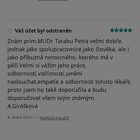
Váš účet byl odstraněn
Znám prim.MUDr. Tarabu Petra velmi dobře,
jednak jako spolupracovnice,jako člověka, ale i
jako příbuzná nemocného, kterého má v
péči.Velmi si vážím jeho práce,
odbornosti,vstřícnosti,umění
naslouchat,empatie a odbornosti tohoto lékaře,
proto jsem ho také doporučila a budu
doporučovat všem svým známým.
A.Girášková
podle názoru uživatele Váš účet byl odstraněn
9. února 2010
•
•
•
Nahlásit zneužití