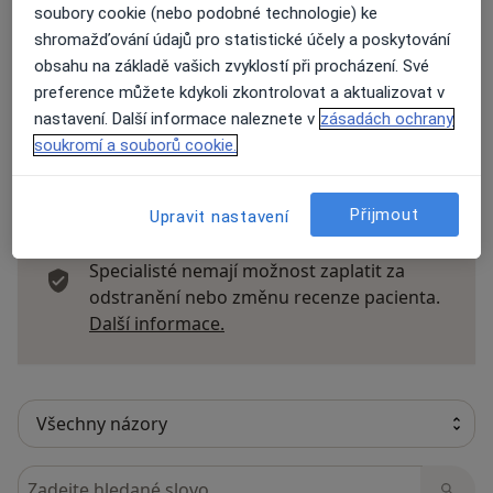
soubory cookie (nebo podobné technologie) ke
Názory
shromažďování údajů pro statistické účely a poskytování
obsahu na základě vašich zvyklostí při procházení. Své
Přidejte svůj názor
preference můžete kdykoli zkontrolovat a aktualizovat v
nastavení. Další informace naleznete v
zásadách ochrany
soukromí a souborů cookie.
18 názorů
Přijmout
Upravit nastavení
Recenze pacientů jsou pro nás důležité.
Specialisté nemají možnost zaplatit za
odstranění nebo změnu recenze pacienta.
Další informace o názorech
Další informace.
Hledejte v názorech