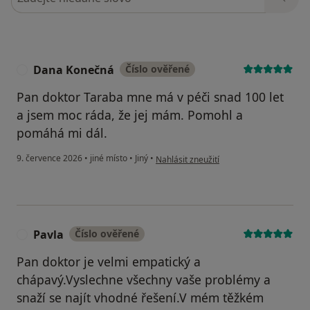
Dana Konečná
Číslo ověřené
D
Pan doktor Taraba mne má v péči snad 100 let
a jsem moc ráda, že jej mám. Pomohl a
pomáhá mi dál.
podle názoru uživatele Dana Konečná
9. července 2026
•
jiné místo
•
Jiný
•
Nahlásit zneužití
Pavla
Číslo ověřené
P
Pan doktor je velmi empatický a
chápavý.Vyslechne všechny vaše problémy a
snaží se najít vhodné řešení.V mém těžkém