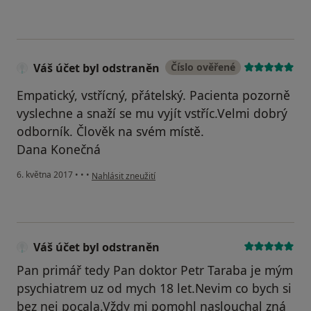
Váš účet byl odstraněn
Číslo ověřené
Empatický, vstřícný, přátelský. Pacienta pozorně
vyslechne a snaží se mu vyjít vstříc.Velmi dobrý
odborník. Člověk na svém místě.
Dana Konečná
podle názoru uživatele Váš účet byl odstraněn
6. května 2017
•
•
•
Nahlásit zneužití
Váš účet byl odstraněn
Pan primář tedy Pan doktor Petr Taraba je mým
psychiatrem uz od mych 18 let.Nevim co bych si
bez nej pocala.Vždy mi pomohl naslouchal zná