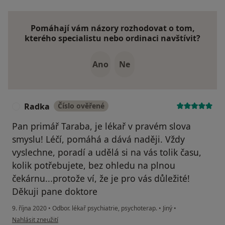
Pomáhají vám názory rozhodovat o tom,
kterého specialistu nebo ordinaci navštívit?
Ano
Ne
Radka
Číslo ověřené
R
Pan primář Taraba, je lékař v pravém slova
smyslu! Léčí, pomáhá a dává naději. Vždy
vyslechne, poradí a udělá si na vás tolik času,
kolik potřebujete, bez ohledu na plnou
čekárnu...protože ví, že je pro vás důležité!
Děkuji pane doktore
9. října 2020
•
Odbor. lékař psychiatrie, psychoterap.
•
Jiný
•
podle názoru uživatele Radka
Nahlásit zneužití