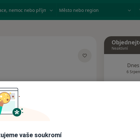
ace, nemoc nebo příjmení
Město nebo region
Objednejt
Neaktivní
Dnes
ecializacích
6 Srpen
Tento 
Rezervovat termín
Adresy
Názory pacientů
ujeme vaše soukromí