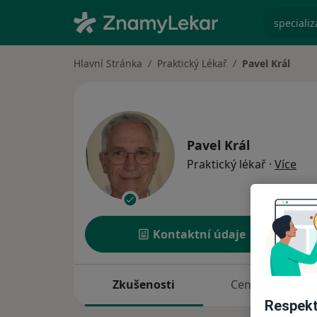
specializ
Hlavní Stránka
Praktický Lékař
Pavel Král
Pavel Král
o sp
Praktický lékař
·
Více
Kontaktní údaje
Zkušenosti
Ceník
Respekt