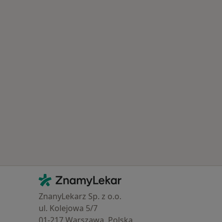
Kontakt
ZnamyLekar - Hlavní stránka
ZnanyLekarz Sp. z o.o.
ul. Kolejowa 5/7
01-217 Warszawa, Polska