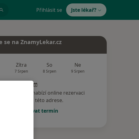
Přihlásit se
Jste lékař?
e se na ZnamyLekar.cz
Zítra
So
Ne
Po
Út
7 Srpen
8 Srpen
9 Srpen
10 Srpen
11 Srp
specialista nenabízí online rezervaci
termínu na této adrese.
Rezervovat termín