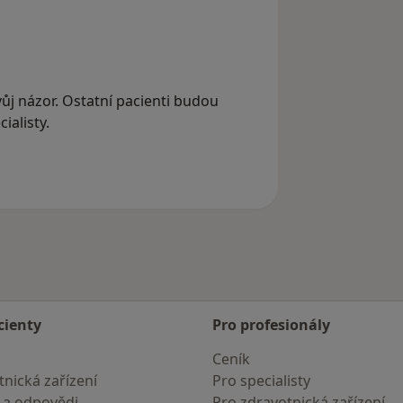
svůj názor. Ostatní pacienti budou
ialisty.
cienty
Pro profesionály
Ceník
nická zařízení
Pro specialisty
 a odpovědi
Pro zdravotnická zařízení