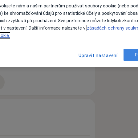
ovolujete nám a našim partnerům používat soubory cookie (nebo po
e) ke shromažďování údajů pro statistické účely a poskytování obs
ich zvyklostí při procházení. Své preference můžete kdykoli zkontro
t v nastavení. Další informace naleznete v
zásadách ochrany soukr
okie.
P
Upravit nastavení
a11y_sr_more_diseases
oc
Dna
Diabetes 2. typu
+17
zkušenostech