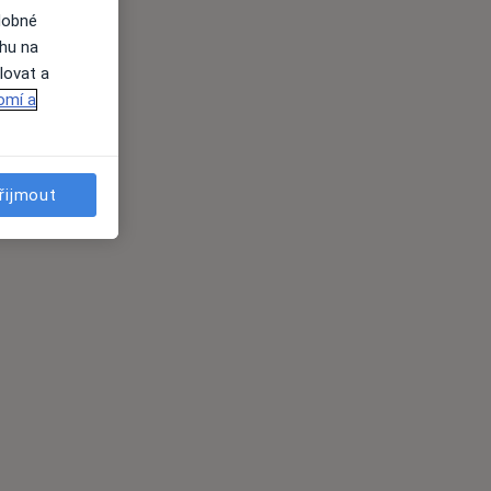
dobné
ahu na
lovat a
omí a
řijmout