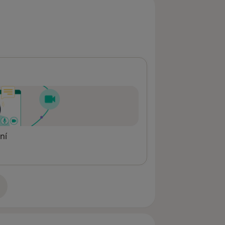
ní
adrese