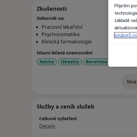
Přijetím p
Zkušenosti
technologi
Odborník na:
základě vaš
Pracovní lékařství
aktualizova
Psychosomatika
souborů co
Klinická farmakologie
Hlavní léčená onemocnění
Astma
Obezita
Borelióza / Lyme nem
Více
o 
Služby a ceník služeb
Celkové vyšetření
Detaily