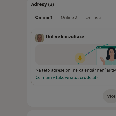
Adresy (3)
Online 1
Online 2
Online 3
Online konzultace
Dostupnost
Na této adrese online kalendář není aktiv
Co mám v takové situaci udělat?
Více
o 