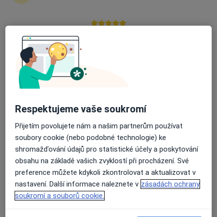
zahájení nebo pokračování léčby. Pokud to
potřebujete, můžete si také objednat návštěvu v
ordinaci.
Průměrné hodnocení na Apple a Play Store 4.5
Zobrazit profily specialistů
Jak to funguje?
Respektujeme vaše soukromí
Odborníci
Přijetím povolujete nám a našim partnerům používat
soubory cookie (nebo podobné technologie) ke
shromažďování údajů pro statistické účely a poskytování
Martin Hajšl, Ph.D.
obsahu na základě vašich zvyklostí při procházení. Své
preference můžete kdykoli zkontrolovat a aktualizovat v
Kardiolog
nastavení. Další informace naleznete v
zásadách ochrany
Praha
soukromí a souborů cookie.