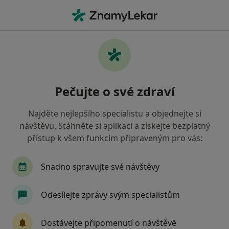
Hla
Co hledáte?
Hlavní Stránka
Nemoci
Hyperlipidemie
Hyperlipidemie - informace,
Pečujte o své zdraví
specialisté, otázky a odpovědi
Najděte nejlepšího specialistu a objednejte si
návštěvu. Stáhněte si aplikaci a získejte bezplatný
přístup k všem funkcím připraveným pro vás:
Informace
Snadno spravujte své návštěvy
Odesílejte zprávy svým specialistům
Dbejte o své zdraví
Zůstaňte doma a vyberte online konzultaci pro
Dostávejte připomenutí o návštěvě