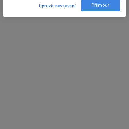
Ivo Faflik
Přijmout
Upravit nastavení
Praktický lékař
České Budějovice
Tomáš Marek
Praktický lékař
Šluknov
Martina Bábová
Praktický lékař
Praha
Aleš Tomášek
Kardiolog