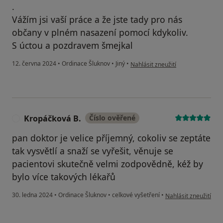
.
Vážím jsi vaší práce a že jste tady pro nás
občany v plném nasazení pomocí kdykoliv.
S úctou a pozdravem šmejkal
podle názoru uživatele Vít Šmejka
12. června 2024
•
Ordinace Šluknov
•
Jiný
•
Nahlásit zneužití
Kropáčková B.
Číslo ověřené
K
pan doktor je velice příjemný, cokoliv se zeptáte
tak vysvětlí a snaží se vyřešit, věnuje se
pacientovi skutečně velmi zodpovědně, kéž by
bylo více takových lékařů
podle názoru uživate
30. ledna 2024
•
Ordinace Šluknov
•
celkové vyšetření
•
Nahlásit zneužití