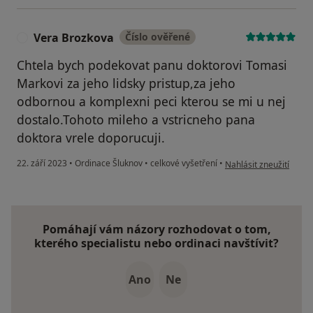
Vera Brozkova
Číslo ověřené
V
Chtela bych podekovat panu doktorovi Tomasi
Markovi za jeho lidsky pristup,za jeho
odbornou a komplexni peci kterou se mi u nej
dostalo.Tohoto mileho a vstricneho pana
doktora vrele doporucuji.
podle názoru uživatel
22. září 2023
•
Ordinace Šluknov
•
celkové vyšetření
•
Nahlásit zneužití
Pomáhají vám názory rozhodovat o tom,
kterého specialistu nebo ordinaci navštívit?
Ano
Ne