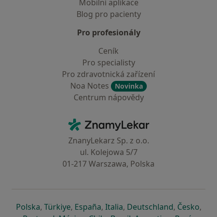
Mobilní aplikace
Blog pro pacienty
Pro profesionály
Ceník
Pro specialisty
Pro zdravotnická zařízení
Noa Notes
Novinka
Centrum nápovědy
Kontakt
ZnamyLekar - Hlavní stránka
ZnanyLekarz Sp. z o.o.
ul. Kolejowa 5/7
01-217 Warszawa, Polska
se otevře v nové záložce
se otevře v nové záložce
se otevře v nové záložce
se otevře v nové záložce
se otevře v 
se o
Polska
,
Türkiye
,
España
,
Italia
,
Deutschland
,
Česko
,