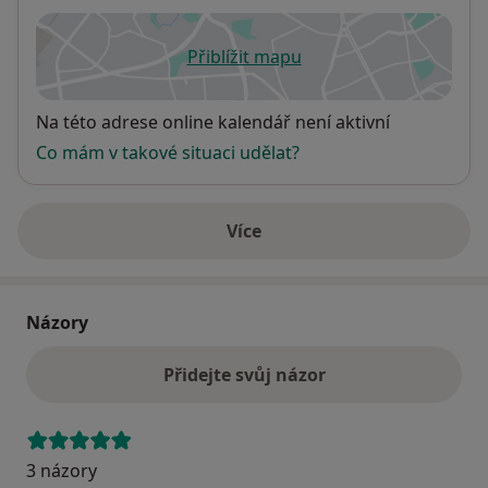
Přiblížit mapu
se otevře v nové záložce
Dostupnost
Na této adrese online kalendář není aktivní
Co mám v takové situaci udělat?
Více
o adrese
Názory
Přidejte svůj názor
3 názory