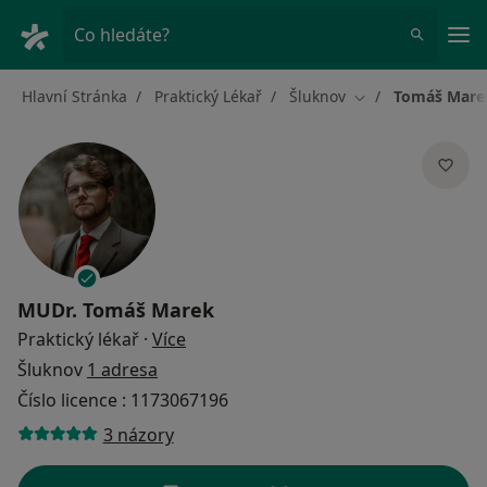
Hla
Co hledáte?
Hlavní Stránka
Praktický Lékař
Šluknov
Tomáš Mare
Změna města
MUDr.
Tomáš Marek
o specializacích
Praktický lékař
·
Více
Šluknov
1 adresa
Číslo licence : 1173067196
3 názory