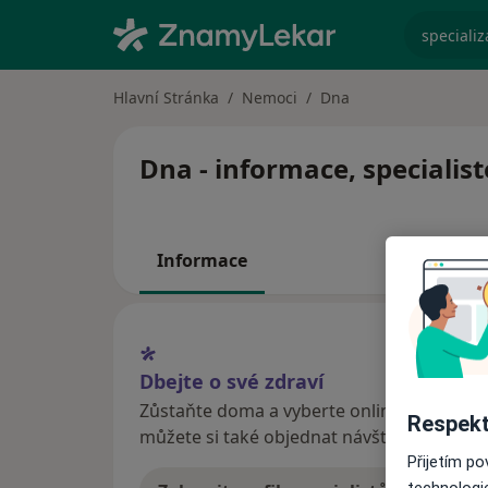
specializ
Hlavní Stránka
Nemoci
Dna
Dna - informace, specialis
Informace
Dbejte o své zdraví
Zůstaňte doma a vyberte online konzultaci
Respekt
můžete si také objednat návštěvu v ordina
Přijetím p
technologi