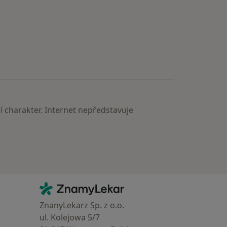
 charakter. Internet nepředstavuje
Kontakt
ZnamyLekar - Hlavní stránka
ZnanyLekarz Sp. z o.o.
ul. Kolejowa 5/7