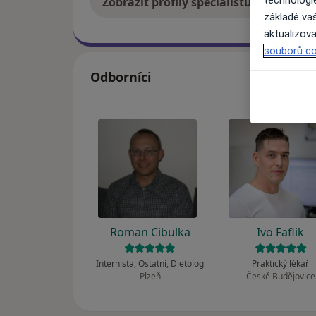
Zobrazit profily specialistů
Jak
základě vaš
aktualizova
souborů co
Odborníci
Roman Cibulka
Ivo Faflik
Internista, Ostatní, Dietolog
Praktický lékař
Plzeň
České Budějovice