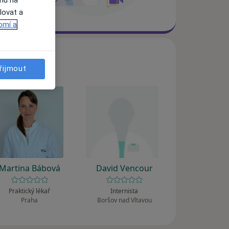
lovat a
omí a
řijmout
Martina Bábová
David Vencour
Praktický lékař
Internista
Praha
Boršov nad Vltavou