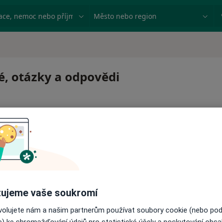
ace, nemoc nebo příjmení
Město nebo region
té, otázky a odpovědi
 pro zahájení nebo pokračování léčby. Pokud to potřebujet
ujeme vaše soukromí
ci.
ovolujete nám a našim partnerům používat soubory cookie (nebo po
e) ke shromažďování údajů pro statistické účely a poskytování obs