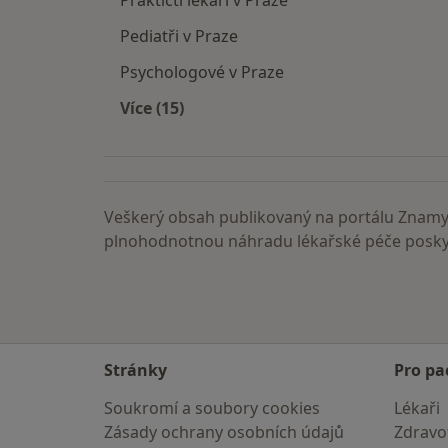
Praktičtí lékaři v Praze
Pediatři v Praze
Psychologové v Praze
Více (15)
Více v kategorii: Nejčastěji vyhledáva
Veškerý obsah publikovaný na portálu ZnamyL
plnohodnotnou náhradu lékařské péče poskyt
Stránky
Pro pa
Soukromí a soubory cookies
Lékaři
Zásady ochrany osobních údajů
Zdravot