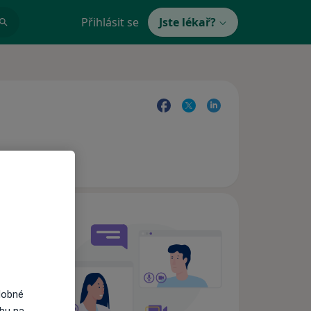
Přihlásit se
Jste lékař?
e,
dobné
ahu na