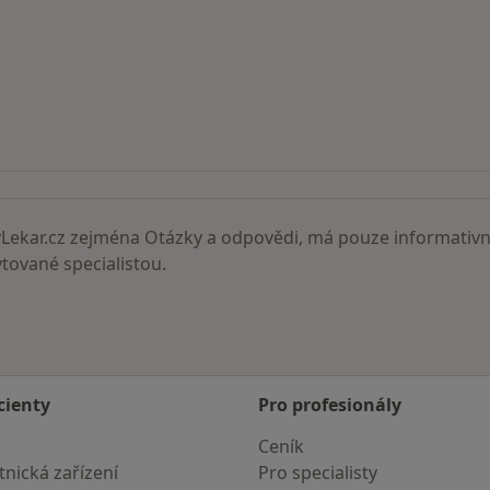
ní lékaři
ekar.cz zejména Otázky a odpovědi, má pouze informativní
ované specialistou.
cienty
Pro profesionály
Ceník
nická zařízení
Pro specialisty