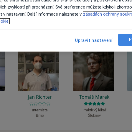
 to funguje?
ich zvyklostí při procházení. Své preference můžete kdykoli zkontro
t v nastavení. Další informace naleznete v
zásadách ochrany soukr
okie.
P
Upravit nastavení
Jan Richter
Tomáš Marek
Internista
Praktický lékař
Brno
Šluknov