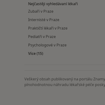
Nejčastěji vyhledávaní lékaři
Zubaři v Praze
Internisté v Praze
Praktičtí lékaři v Praze
Pediatři v Praze
Psychologové v Praze
Více (15)
Více v kategorii: Nejčastěji vyhledáva
Veškerý obsah publikovaný na portálu ZnamyL
plnohodnotnou náhradu lékařské péče poskyt