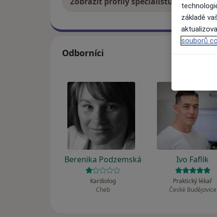
Zobrazit profily specialistů
Jak
technologi
základě vaš
aktualizova
souborů co
Odborníci
Berenika Podzemská
Ivo Faflik
Kardiolog
Praktický lékař
Cheb
České Budějovice