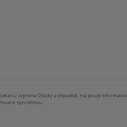
ní lékaři
ekar.cz zejména Otázky a odpovědi, má pouze informativní
ované specialistou.