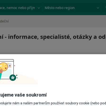
ace, nemoc nebo příjmení
Město nebo region
rdeční
 - informace, specialisté, otázky a o
 pro zahájení nebo pokračování léčby. Pokud to potřebujet
ujeme vaše soukromí
ci.
ovolujete nám a našim partnerům používat soubory cookie (nebo po