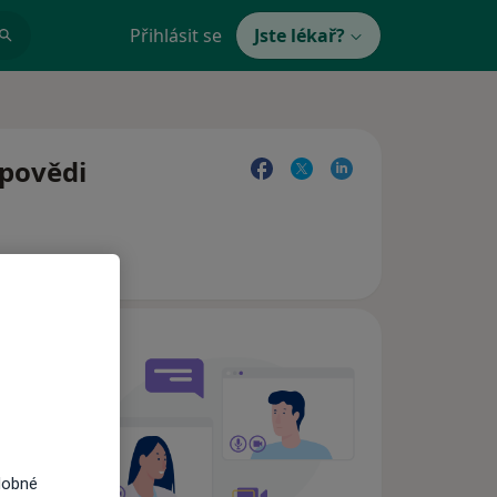
Přihlásit se
Jste lékař?
dpovědi
e,
dobné