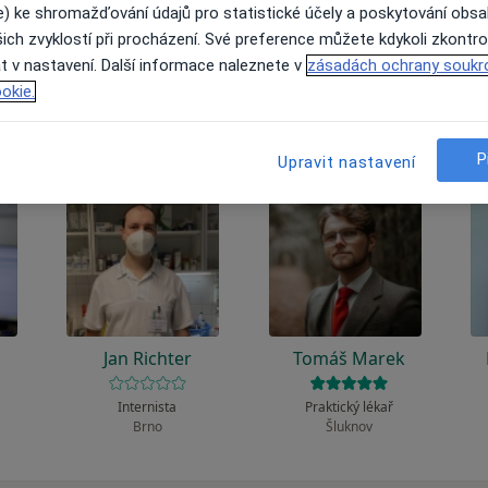
 to funguje?
e) ke shromažďování údajů pro statistické účely a poskytování obs
ich zvyklostí při procházení. Své preference můžete kdykoli zkontro
t v nastavení. Další informace naleznete v
zásadách ochrany soukr
okie.
P
Upravit nastavení
Jan Richter
Tomáš Marek
Internista
Praktický lékař
Brno
Šluknov