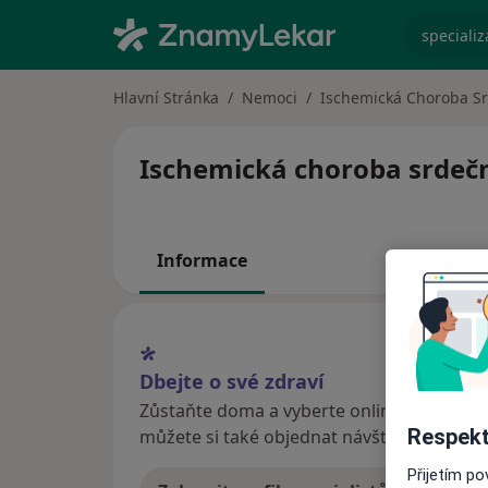
specializ
Hlavní Stránka
Nemoci
Ischemická Choroba S
Ischemická choroba srdeční
Informace
Dbejte o své zdraví
Zůstaňte doma a vyberte online konzultaci
Respekt
můžete si také objednat návštěvu v ordina
Přijetím p