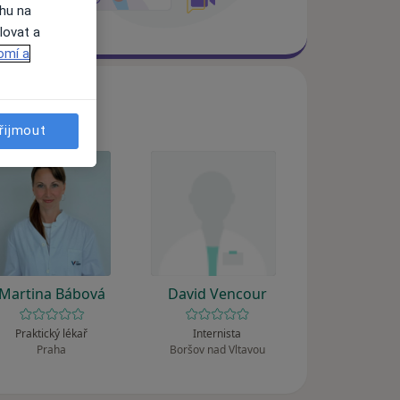
ahu na
lovat a
omí a
řijmout
Martina Bábová
David Vencour
Praktický lékař
Internista
Praha
Boršov nad Vltavou