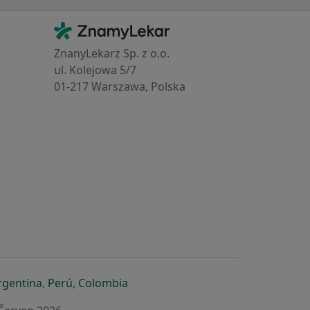
Kontakt
ZnamyLekar - Hlavní stránka
ZnanyLekarz Sp. z o.o.
ul. Kolejowa 5/7
01-217 Warszawa, Polska
e
é záložce
 v nové záložce
otevře v nové záložce
se otevře v nové záložce
se otevře v nové záložce
se otevře v nové záložce
rgentina
,
Perú
,
Colombia