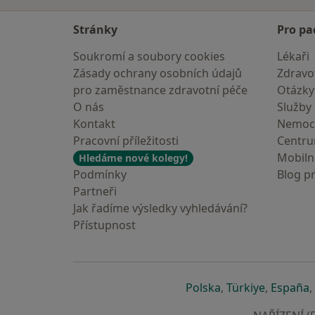
Stránky
Pro pa
Soukromí a soubory cookies
Lékaři
Zásady ochrany osobních údajů
Zdravot
pro zaměstnance zdravotní péče
Otázky
O nás
Služby
Kontakt
Nemoc
Pracovní příležitosti
Centr
Mobilní
Hledáme nové kolegy!
Podmínky
Blog p
Partneři
Jak řadíme výsledky vyhledávání?
Přístupnost
se otevře v nové 
se otevře
s
Polska
,
Türkiye
,
España
,