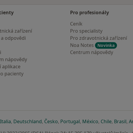
cienty
Pro profesionály
Ceník
nická zařízení
Pro specialisty
 a odpovědi
Pro zdravotnická zařízení
Noa Notes
Novinka
i
Centrum nápovědy
um nápovědy
 aplikace
ro pacienty
záložce
 v nové záložce
e otevře v nové záložce
se otevře v nové záložce
se otevře v nové záložce
se otevře v nové záložce
se otevře v nové záložc
se otevře v nov
se otevře
se 
Italia
,
Deutschland
,
Česko
,
Portugal
,
México
,
Chile
,
Brasil
,
A