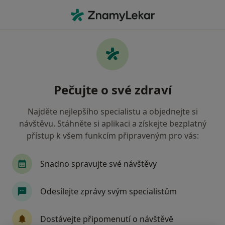
Hla
Onemocnění Mandlí • Frýdek-Místek, moravskoslezský
Filtry
• 1
Mapa
Onemocnění mandlí Frýdek-Místek
Pečujte o své zdraví
Jak řadíme výsledky vyhledávání?
Najděte nejlepšího specialistu a objednejte si
návštěvu. Stáhněte si aplikaci a získejte bezplatný
Jakého specialistu hledáte?
přístup k všem funkcím připraveným pro vás:
Otorinolaryngolog
Chirurg
Internista
Snadno spravujte své návštěvy
Odesílejte zprávy svým specialistům
Dostávejte připomenutí o návštěvě