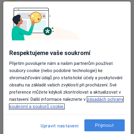
Průměrné hodnocení na Apple a Play Store 4.5
MUDr. Karel Matler
·
Více
Otorinolaryngolog
Adresa 1
Adresa 2
Respektujeme vaše soukromí
Elišky Krásnohorské 321, Frýdek-Místek
•
Mapa
Přijetím povolujete nám a našim partnerům používat
Nemocnice ve Frýdku-Místku, p.o.
soubory cookie (nebo podobné technologie) ke
shromažďování údajů pro statistické účely a poskytování
Tento specialista nenabízí online rezervaci termínu na této adrese.
obsahu na základě vašich zvyklostí při procházení. Své
Rezervovat termín
preference můžete kdykoli zkontrolovat a aktualizovat v
nastavení. Další informace naleznete v
zásadách ochrany
soukromí a souborů cookie.
Přijmout
Upravit nastavení