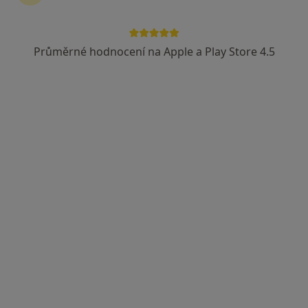
Průměrné hodnocení na Apple a Play Store 4.5
Mgr. Marek Hrtoň
·
Více
Psycholog
25 názorů
Čujkovova 1736/30, Ostrava
•
Mapa
Theraplay
Individuální terapie
1 200 Kč
Tento specialista nenabízí online rezervaci termínu na této adrese.
Rezervovat termín