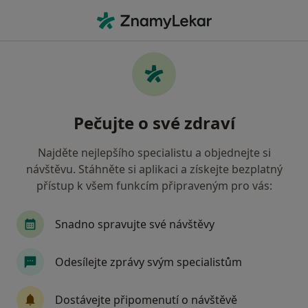
Hla
Sociální Fobie • Frýdek-Místek, moravskoslezský
Filtry
• 1
Mapa
Sociální fobie Frýdek-Místek
Pečujte o své zdraví
Jak řadíme výsledky vyhledávání?
Najděte nejlepšího specialistu a objednejte si
návštěvu. Stáhněte si aplikaci a získejte bezplatný
Jakého specialistu hledáte?
přístup k všem funkcím připraveným pro vás:
Psycholog
Psychoterapeut
Diagnostik
Snadno spravujte své návštěvy
Odesílejte zprávy svým specialistům
Dostávejte připomenutí o návštěvě