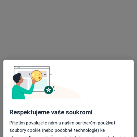
Theraplay
Dětský psycholog, Psycholog, Psychoterapeut
23 názorů
Čujkovova 1736/30, Ostrava
•
Mapa
Theraplay
Individuální terapie
Mgr. Marek Hrtoň
Tato klinika nemá specialisty s dostupnými termíny v online kalendáři
Respektujeme vaše soukromí
Zobrazit profil
Přijetím povolujete nám a našim partnerům používat
soubory cookie (nebo podobné technologie) ke