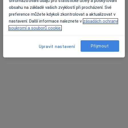
shromažďování údajů pro statistické účely a poskytování
obsahu na základě vašich zvyklostí při procházení. Své
preference můžete kdykoli zkontrolovat a aktualizovat v
nastavení. Další informace naleznete v
zásadách ochrany
soukromí a souborů cookie.
Mgr. Kateřina Fojtíková
Přijmout
Upravit nastavení
·
Více
Psychoterapeut
Frýdlant nad Ostravicí, Opava
•
Mapa
Ve svém živlu
Individuální psychoterapie
od 650 kč
Tento specialista nenabízí online rezervaci termínu na této adrese.
Rezervovat termín