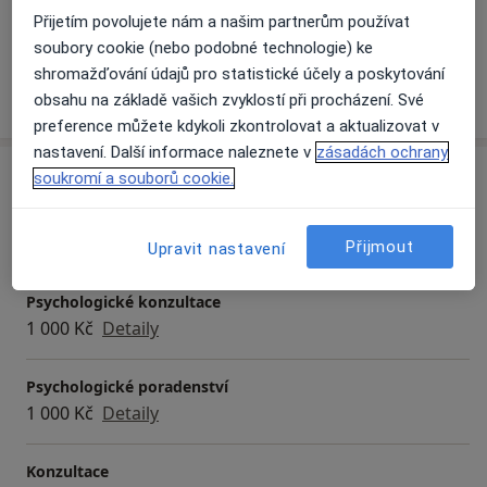
a11y_sr_more_diseases
Nízké sebevědomí
+5
Přijetím povolujete nám a našim partnerům používat
soubory cookie (nebo podobné technologie) ke
shromažďování údajů pro statistické účely a poskytování
Více
obsahu na základě vašich zvyklostí při procházení. Své
o zkušenostech
preference můžete kdykoli zkontrolovat a aktualizovat v
nastavení. Další informace naleznete v
zásadách ochrany
Služby a ceník služeb
soukromí a souborů cookie.
Konzultace pro páry
Detaily
Přijmout
Upravit nastavení
Psychologické konzultace
1 000 Kč
Detaily
Psychologické poradenství
1 000 Kč
Detaily
Konzultace