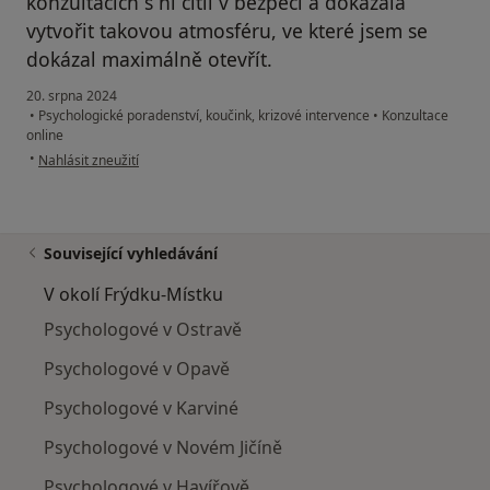
konzultacích s ní cítil v bezpečí a dokázala
vytvořit takovou atmosféru, ve které jsem se
dokázal maximálně otevřít.
20. srpna 2024
•
Psychologické poradenství, koučink, krizové intervence
•
Konzultace
online
podle názoru uživatele Tomáš
•
Nahlásit zneužití
Související vyhledávání
V okolí Frýdku-Místku
Psychologové v Ostravě
Psychologové v Opavě
Psychologové v Karviné
Psychologové v Novém Jičíně
Psychologové v Havířově