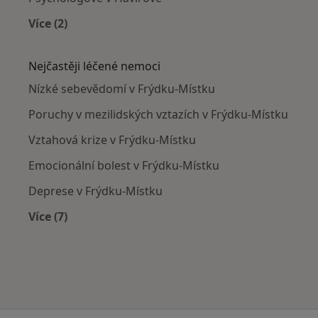
Více (2)
Více v kategorii: V okolí Frýdku-Místku
Nejčastěji léčené nemoci
Nízké sebevědomí v Frýdku-Místku
Poruchy v mezilidských vztazích v Frýdku-Místku
Vztahová krize v Frýdku-Místku
Emocionální bolest v Frýdku-Místku
Deprese v Frýdku-Místku
Více (7)
Více v kategorii: Nejčastěji léčené nemoci