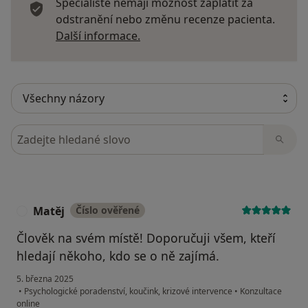
Specialisté nemají možnost zaplatit za
odstranění nebo změnu recenze pacienta.
Další informace o názorech
Další informace.
Hledejte v názorech
Matěj
Číslo ověřené
M
Člověk na svém místě! Doporučuji všem, kteří
hledají někoho, kdo se o ně zajímá.
5. března 2025
•
Psychologické poradenství, koučink, krizové intervence
•
Konzultace
online