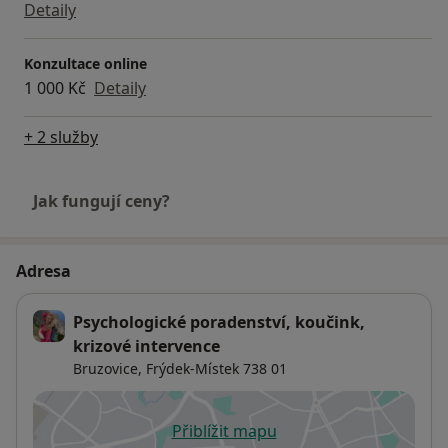
Detaily
Konzultace online
1 000 Kč
Detaily
+ 2 služby
Jak fungují ceny?
Adresa
Psychologické poradenství, koučink,
krizové intervence
Bruzovice,
Frýdek-Místek
738 01
Přiblížit mapu
se otevře v nové záložce