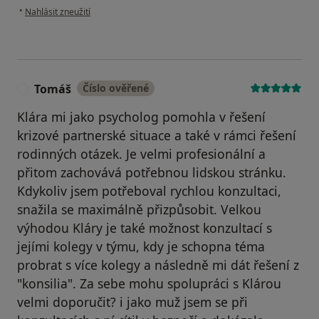
podle názoru uživatele Matěj
•
Nahlásit zneužití
Tomáš
Číslo ověřené
T
Klára mi jako psycholog pomohla v řešení
krizové partnerské situace a také v rámci řešení
rodinných otázek. Je velmi profesionální a
přitom zachovává potřebnou lidskou stránku.
Kdykoliv jsem potřeboval rychlou konzultaci,
snažila se maximálně přizpůsobit. Velkou
výhodou Kláry je také možnost konzultací s
jejími kolegy v týmu, kdy je schopna téma
probrat s více kolegy a následně mi dát řešení z
"konsilia". Za sebe mohu spolupráci s Klárou
velmi doporučit? i jako muž jsem se při