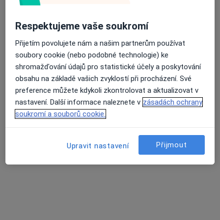
Respektujeme vaše soukromí
Přijetím povolujete nám a našim partnerům používat
soubory cookie (nebo podobné technologie) ke
shromažďování údajů pro statistické účely a poskytování
Mgr. Adéla Božoňová
obsahu na základě vašich zvyklostí při procházení. Své
·
Více
Psychoterapeut
preference můžete kdykoli zkontrolovat a aktualizovat v
14 názorů
nastavení. Další informace naleznete v
zásadách ochrany
tř. T. G. Masaryka 1117, Frýdek-Místek
•
Mapa
soukromí a souborů cookie.
Soukromá ordinace
Tento specialista nenabízí online rezervaci termínu na této adrese.
Přijmout
Upravit nastavení
Rezervovat termín