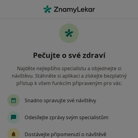
Hla
Krize • Frýdek-Místek, moravskoslezský
Filtry
• 1
Mapa
Krize Frýdek-Místek
Pečujte o své zdraví
Jak řadíme výsledky vyhledávání?
Najděte nejlepšího specialistu a objednejte si
návštěvu. Stáhněte si aplikaci a získejte bezplatný
Jakého specialistu hledáte?
přístup k všem funkcím připraveným pro vás:
Psycholog
Psychoterapeut
Diagnostik
Snadno spravujte své návštěvy
Odesílejte zprávy svým specialistům
Dostávejte připomenutí o návštěvě