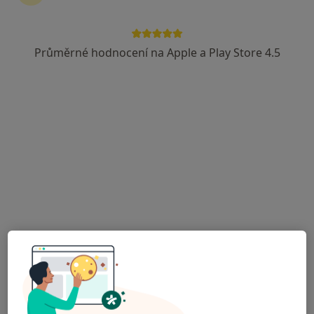
Průměrné hodnocení na Apple a Play Store 4.5
PhDr. Mgr. Milena Blažková
·
Více
Psycholog, Psychoterapeut
37 názorů
Adresa
Online
Ostrava
•
Mapa
PhDr. Mgr. Milena Blažková - online
Psychoterapie
1 500 Kč
Tento specialista nenabízí online rezervaci termínu na této adrese.
Rezervovat termín