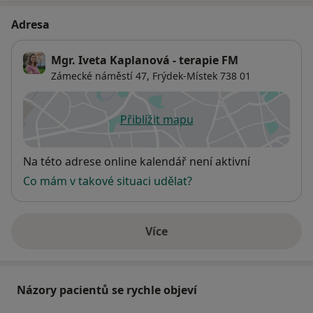
Adresa
Mgr. Iveta Kaplanová - terapie FM
Zámecké náměstí 47,
Frýdek-Místek
738 01
Přiblížit mapu
se otevře v nové záložce
Dostupnost
Na této adrese online kalendář není aktivní
Co mám v takové situaci udělat?
Více
o adrese
Názory pacientů se rychle objeví