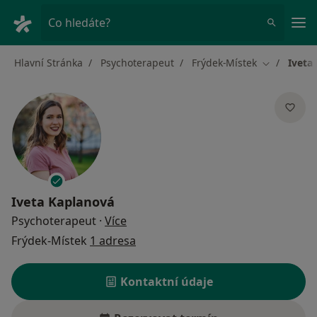
Hla
Co hledáte?
Hlavní Stránka
Psychoterapeut
Frýdek-Místek
Iveta
Změna měs
Iveta Kaplanová
o specializacích
Psychoterapeut
·
Více
Frýdek-Místek
1 adresa
Kontaktní údaje