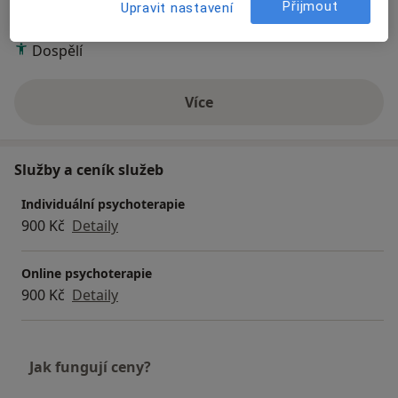
Přijmout
Upravit nastavení
Pacienti, které ošetřuji
Dospělí
Více
o zkušenostech
Služby a ceník služeb
Individuální psychoterapie
900 Kč
Detaily
Online psychoterapie
900 Kč
Detaily
Jak fungují ceny?