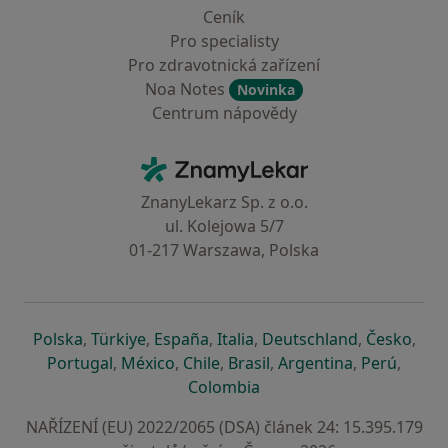
Ceník
Pro specialisty
Pro zdravotnická zařízení
Noa Notes
Novinka
Centrum nápovědy
Kontakt
ZnamyLekar - Hlavní stránka
ZnanyLekarz Sp. z o.o.
ul. Kolejowa 5/7
01-217 Warszawa, Polska
se otevře v nové záložce
se otevře v nové záložce
se otevře v nové záložce
se otevře v nové záložce
se otevře v 
se o
Polska
,
Türkiye
,
España
,
Italia
,
Deutschland
,
Česko
,
se otevře v nové záložce
se otevře v nové záložce
se otevře v nové záložce
se otevře v nové záložc
se otevře v 
se ote
Portugal
,
México
,
Chile
,
Brasil
,
Argentina
,
Perú
,
se otevře v nové záložce
Colombia
NAŘÍZENÍ (EU) 2022/2065 (DSA) článek 24: 15.395.179