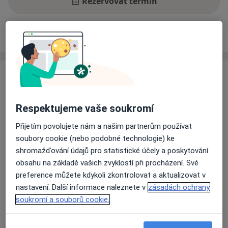
Rezervovat termín
Zkušenosti
Ceník
Adresy
Názory pacientů
Zkušenosti
Poskytuji individuální psychoterapii pro dospělé a
dospívající od 15 let. Přijímám nové klienty a mohu
Respektujeme vaše soukromí
nabídnout termín do dvou týdnů.
Přijetím povolujete nám a našim partnerům používat
soubory cookie (nebo podobné technologie) ke
Odborník na:
shromažďování údajů pro statistické účely a poskytování
Psychoterapie
obsahu na základě vašich zvyklostí při procházení. Své
preference můžete kdykoli zkontrolovat a aktualizovat v
Hlavní léčená onemocnění
nastavení. Další informace naleznete v
zásadách ochrany
Sociální fobie
Nízké sebevědomí
soukromí a souborů cookie.
Emocionální bolest
Sebevražedné myšlenky
a11y_sr_more_diseases
Obavy
+8