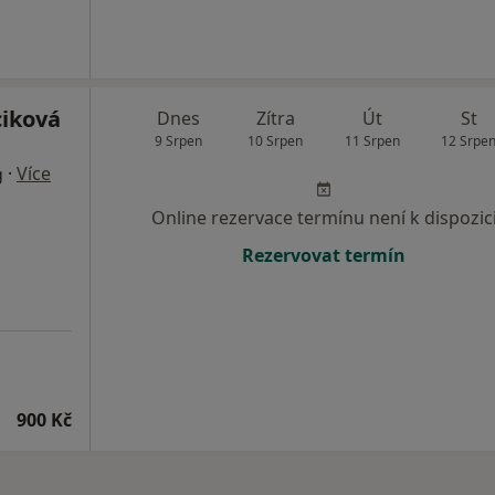
ciková
Dnes
Zítra
Út
St
9 Srpen
10 Srpen
11 Srpen
12 Srpe
·
Více
g
Online rezervace termínu není k dispozic
Rezervovat termín
900 Kč