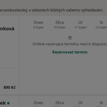
moravskoslezský, v oblastech blízkých vašemu vyhledávání.
Dnes
Zítra
Út
St
ánková
9 Srpen
10 Srpen
11 Srpen
12 Srpe
Online rezervace termínu není k dispozic
Rezervovat termín
890 Kč
šek
Dnes
Zítra
Út
St