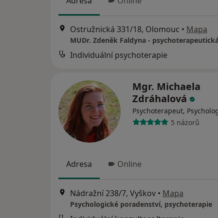
Adresa
Online
Ostružnická 331/18, Olomouc
•
Mapa
MUDr. Zdeněk Faldyna - psychoterapeutick
Individuální psychoterapie
Mgr. Michaela
Zdráhalová
Psychoterapeut, Psycholo
5 názorů
Adresa
Online
Nádražní 238/7, Vyškov
•
Mapa
Psychologické poradenství, psychoterapie