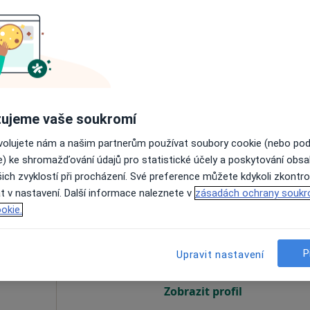
·
Více
g
Ve vašem okolí online kalendář není
dostupný
Zobrazit všechny adresy s možnosti online obj
ujeme vaše soukromí
ovolujete nám a našim partnerům používat soubory cookie (nebo po
e) ke shromažďování údajů pro statistické účely a poskytování obs
1 500 Kč
ich zvyklostí při procházení. Své preference můžete kdykoli zkontro
t v nastavení. Další informace naleznete v
zásadách ochrany soukr
Dnes
Zítra
Út
St
okie.
9 Srpen
10 Srpen
11 Srpen
12 Srpe
ycholog,
P
Upravit nastavení
Online rezervace termínu není k dispozic
Zobrazit profil