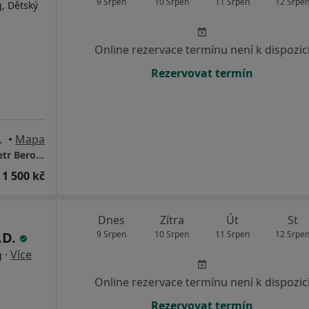
9 Srpen
10 Srpen
11 Srpen
12 Srpe
, Dětský
Online rezervace termínu není k dispozic
Rezervovat termín
Lipová-lázně
•
Mapa
Psychologická ordinace a poradna - PhDr. Petr Beroušek, Schrothovy léčebné lázně se sídlem v obci Lipová-lázně, Lázeňská 248; POZOR! zde již v současnosti neordinuji! Možnost náhradního objednání se do Jeseníku - viz tam
 1 500 kč
Dnes
Zítra
Út
St
.D.
9 Srpen
10 Srpen
11 Srpen
12 Srpe
·
Více
g
Online rezervace termínu není k dispozic
Rezervovat termín