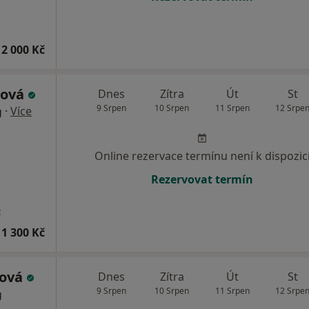
2 000 Kč
nová
Dnes
Zítra
Út
St
9 Srpen
10 Srpen
11 Srpen
12 Srpe
·
Více
g
Online rezervace termínu není k dispozic
Rezervovat termín
t
1 300 Kč
ková
Dnes
Zítra
Út
St
9 Srpen
10 Srpen
11 Srpen
12 Srpe
g