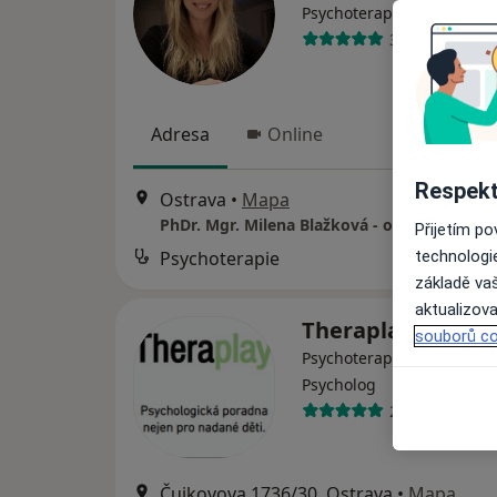
Psychoterapeut, Psycholo
37 názorů
Adresa
Online
Respekt
Ostrava
•
Mapa
PhDr. Mgr. Milena Blažková - online
Přijetím p
technologi
Psychoterapie
základě vaš
aktualizova
Theraplay
souborů co
Psychoterapeut, Dětský ps
Psycholog
23 názorů
Čujkovova 1736/30, Ostrava
•
Mapa