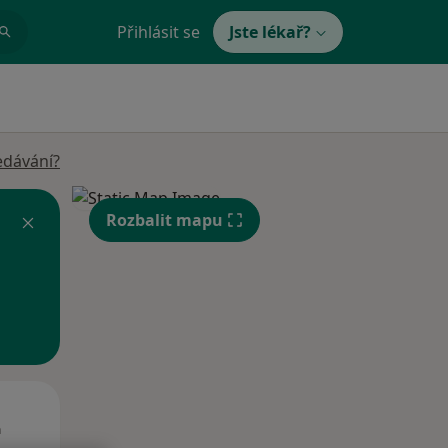
Přihlásit se
Jste lékař?
edávání?
Rozbalit mapu
Čt
Pá
So
n
13 Srpen
14 Srpen
15 Srpen