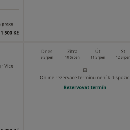
á praxe
1 500 Kč
Dnes
Zítra
Út
St
9 Srpen
10 Srpen
11 Srpen
12 Srpe
·
Více
g
Online rezervace termínu není k dispozic
Rezervovat termín