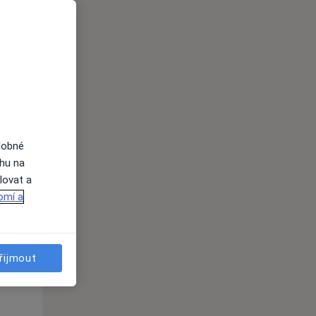
ednávání
dobné
ahu na
lovat a
omí a
Čt
Pá
So
n
13 Srpen
14 Srpen
15 Srpen
řijmout
i