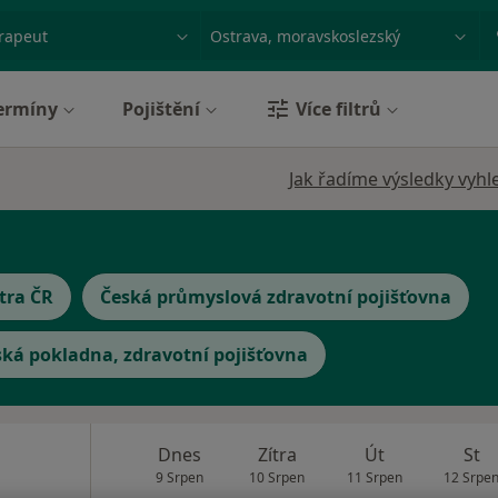
ace, nemoc nebo příjmení
Město nebo region
ermíny
Pojištění
Více filtrů
Jak řadíme výsledky vyhl
tra ČR
Česká průmyslová zdravotní pojišťovna
ská pokladna, zdravotní pojišťovna
a
Dnes
Zítra
Út
St
9 Srpen
10 Srpen
11 Srpen
12 Srpe