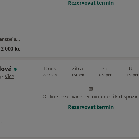
Rezervovat termín
Dopravní psychologie, psychologické poradenství a psychoterapie, Havířov - Podlesí
 2 000 kč
klová
Dnes
Zítra
Po
Út
8 Srpen
9 Srpen
10 Srpen
11 Srpe
·
Více
g
Online rezervace termínu není k dispozic
Rezervovat termín
.