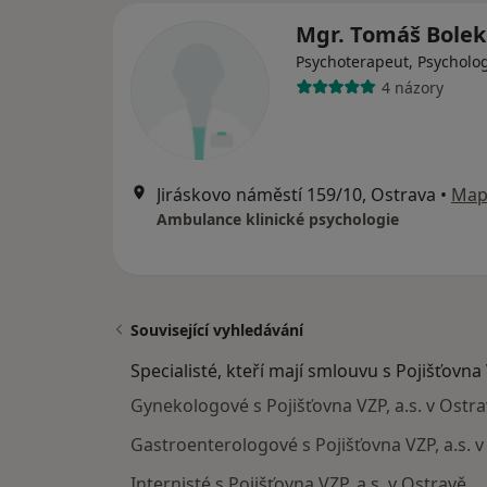
Mgr. Tomáš Bole
Psychoterapeut, Psycholo
4 názory
Jiráskovo náměstí 159/10, Ostrava
•
Map
Ambulance klinické psychologie
Související vyhledávání
Specialisté, kteří mají smlouvu s Pojišťovna 
Gynekologové s Pojišťovna VZP, a.s. v Ostr
Gastroenterologové s Pojišťovna VZP, a.s. v
Internisté s Pojišťovna VZP, a.s. v Ostravě