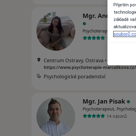
Přijetím p
technologi
Mgr. Aneta Marca
základě vaš
aktualizova
Psychoterapeut, Psycholo
souborů co
1 názor
Centrum Ostravy, Ostrava
•
Mapa
Psychologické poradenství
Mgr. Jan Pisak
Psychoterapeut, Psycholo
14 názorů