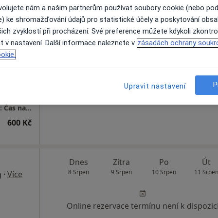
ovolujete nám a našim partnerům používat soubory cookie (nebo po
e) ke shromažďování údajů pro statistické účely a poskytování obs
líková
Dnes
Zítra
Po
Út
ich zvyklostí při procházení. Své preference můžete kdykoli zkontro
8 Srpen
9 Srpen
10 Srpen
11 Srpe
t v nastavení. Další informace naleznete v
zásadách ochrany soukr
·
Více
g
okie.
Online rezervace termínu není k dispozic
Rezervovat termín
P
Upravit nastavení
https://www.psychoterapie-marcalikova.cz/: Čas na změnu - psychoterapie a poradenství
600 Kč
Dnes
Zítra
Po
Út
8 Srpen
9 Srpen
10 Srpen
11 Srpe
·
Více
g
Online rezervace termínu není k dispozic