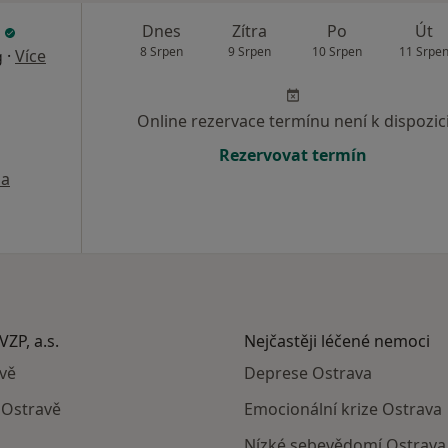
k
Dnes
Zítra
Po
Út
8 Srpen
9 Srpen
10 Srpen
11 Srpe
·
Více
g
Online rezervace termínu není k dispozic
Rezervovat termín
a
VZP, a.s.
Nejčastěji léčené nemoci
avě
Deprese Ostrava
 Ostravě
Emocionální krize Ostrava
Nízké sebevědomí Ostrava