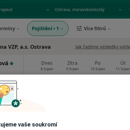
ace, nemoc nebo příjmení
Město nebo region
ermíny
Pojištění
•
1
Více filtrů
na VZP, a.s. Ostrava
Jak řadíme výsledky vyhl
ková
Dnes
Zítra
Po
Út
8 Srpen
9 Srpen
10 Srpen
11 Srpe
Online rezervace termínu není k dispozic
Rezervovat termín
od 850 kč
ujeme vaše soukromí