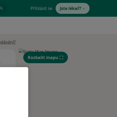
Přihlásit se
Jste lékař?
edávání?
St
Čt
Pá
Rozbalit mapu
n
12 Srpen
13 Srpen
14 Srpen
i