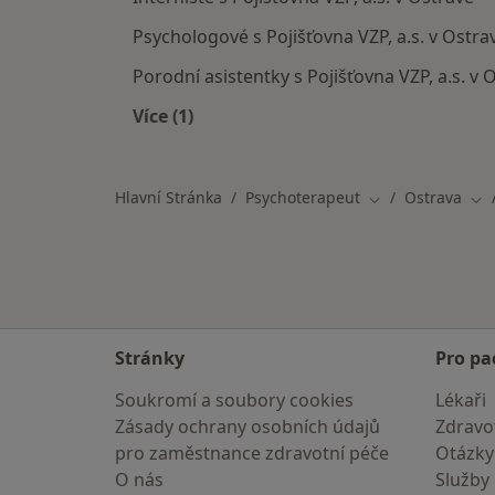
Psychologové s Pojišťovna VZP, a.s. v Ostra
Porodní asistentky s Pojišťovna VZP, a.s. v 
Více (1)
Více v kategorii: Specialisté, kteří ma
Hlavní Stránka
Psychoterapeut
Ostrava
Změna města
Zm
Stránky
Pro pa
Soukromí a soubory cookies
Lékaři
Zásady ochrany osobních údajů
Zdravot
pro zaměstnance zdravotní péče
Otázky
O nás
Služby