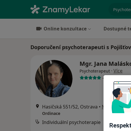
specializ
Online konzultace
Dostupné t
Doporučení psychoterapeuti s Pojišťov
Mgr. Jana Malás
·
Více
Psychoterapeut
4 názory
Hasičská 551/52, Ostrava
•
Mapa
Ordinace
Individuální psychoterapie
Respekt