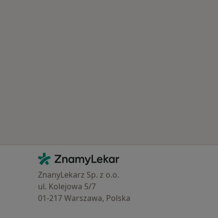
astěji léčené nemoci
Kontakt
ZnamyLekar - Hlavní stránka
ZnanyLekarz Sp. z o.o.
ul. Kolejowa 5/7
01-217 Warszawa, Polska