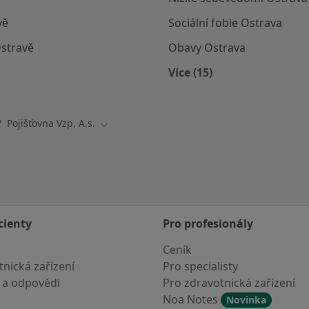
vě
Sociální fobie Ostrava
Ostravě
Obavy Ostrava
Více (15)
jí smlouvu s Pojišťovna VZP, a.s.
Více v kategorii: Nejč
Pojišťovna Vzp, A.s.
ěna města
Změna města
cienty
Pro profesionály
Ceník
nická zařízení
Pro specialisty
 a odpovědi
Pro zdravotnická zařízení
Noa Notes
Novinka