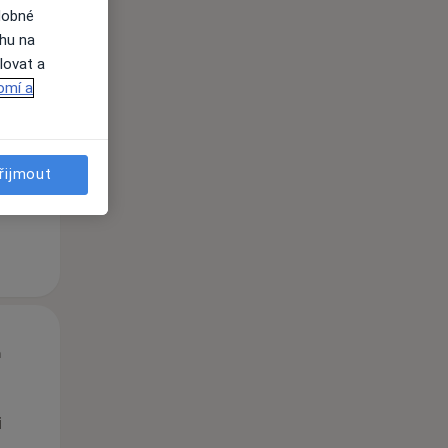
dobné
ahu na
St
Čt
Pá
lovat a
n
12 Srpen
13 Srpen
14 Srpen
omí a
i
řijmout
St
Čt
Pá
n
12 Srpen
13 Srpen
14 Srpen
i