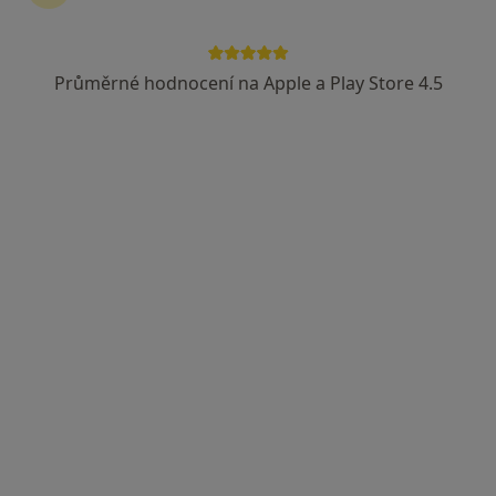
Průměrné hodnocení na Apple a Play Store 4.5
PhDr. Mgr. Milena Blažková
·
Více
Psycholog, Psychoterapeut
37 názorů
Adresa
Online
Ostrava
•
Mapa
PhDr. Mgr. Milena Blažková - online
Psychoterapie
1 500 Kč
Tento specialista nenabízí online rezervaci termínu na této adrese.
Rezervovat termín