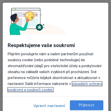
Respektujeme vaše soukromí
Mgr. Tereza Závadská
Přijetím povolujete nám a našim partnerům používat
Psycholog
soubory cookie (nebo podobné technologie) ke
32 názorů
shromažďování údajů pro statistické účely a poskytování
obsahu na základě vašich zvyklostí při procházení. Své
Opavská 1776/4, Hlučín
•
Mapa
preference můžete kdykoli zkontrolovat a aktualizovat v
Psycholog a poradce pro pozůstalé
nastavení. Další informace naleznete v
zásadách ochrany
Psychologické poradenství
900 Kč
soukromí a souborů cookie.
Tento specialista nenabízí online rezervaci termínu na této adrese.
Rezervovat termín
Přijmout
Upravit nastavení