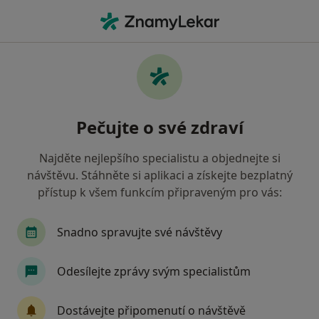
Hla
Poruchy V Mezilidských Vztazích • Ostrava, moravskoslezský
Filtry
• 1
Mapa
Poruchy v mezilidských vztazích Ostrava
Pečujte o své zdraví
Jak řadíme výsledky vyhledávání?
Najděte nejlepšího specialistu a objednejte si
návštěvu. Stáhněte si aplikaci a získejte bezplatný
Jakého specialistu hledáte?
přístup k všem funkcím připraveným pro vás:
Psycholog
Psychoterapeut
Terapeut
Snadno spravujte své návštěvy
Odesílejte zprávy svým specialistům
Dostávejte připomenutí o návštěvě