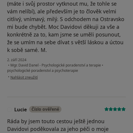
(máte i svůj prostor vytknout mu, že tohle se
vám nelíbí), ale především je to člověk velmi
citlivý, vnímavý, milý. S odchodem na Ostravsko
mi bude chybět. Moc Davidovi děkuji za vše a
konkrétně za to, kam jsme se uměli posunout,
že se umím na sebe dívat s větší láskou a úctou
k sobě samé. M.
2. září 2024
•
Mgr. David Danel - Psychologické poradenství a terapie
•
psychologické poradenství a psychoterapie
podle názoru uživatele Míša
•
Nahlásit zneužití
Lucie
Číslo ověřené
L
Ráda by jsem touto cestou ještě jednou
Davidovi poděkovala za jeho péči o moje