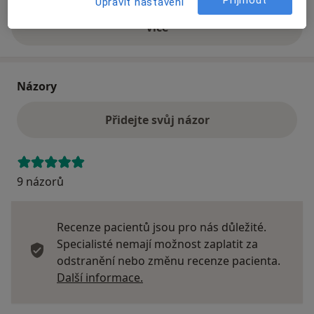
Přijmout
Upravit nastavení
Více
o adrese
Názory
Přidejte svůj názor
9 názorů
Recenze pacientů jsou pro nás důležité.
Specialisté nemají možnost zaplatit za
odstranění nebo změnu recenze pacienta.
Další informace o názorech
Další informace.