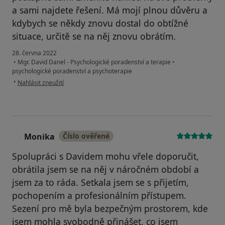
a sami najdete řešení. Má mojí plnou důvěru a
kdybych se někdy znovu dostal do obtížné
situace, určitě se na něj znovu obrátím.
28. června 2022
•
Mgr. David Danel - Psychologické poradenství a terapie
•
psychologické poradenství a psychoterapie
podle názoru uživatele Ondřej
•
Nahlásit zneužití
Monika
Číslo ověřené
M
Spolupráci s Davidem mohu vřele doporučit,
obrátila jsem se na něj v náročném období a
jsem za to ráda. Setkala jsem se s přijetím,
pochopením a profesionálním přístupem.
Sezení pro mě byla bezpečným prostorem, kde
jsem mohla svobodně přinášet, co jsem