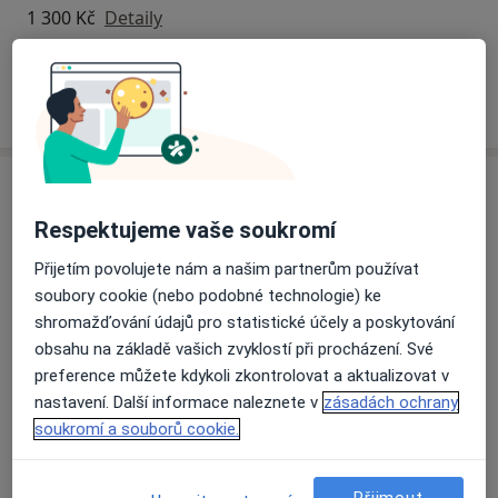
1 300 Kč
Detaily
Jak fungují ceny?
Adresa
Respektujeme vaše soukromí
Mgr. David Danel - Psychologické
poradenství a terapie
Přijetím povolujete nám a našim partnerům používat
Smetanovo náměstí 979/2,
Praha 4
,
Ostrava
702 00
soubory cookie (nebo podobné technologie) ke
shromažďování údajů pro statistické účely a poskytování
obsahu na základě vašich zvyklostí při procházení. Své
Přiblížit mapu
se otevře v nové záložce
preference můžete kdykoli zkontrolovat a aktualizovat v
nastavení. Další informace naleznete v
zásadách ochrany
Dostupnost
Na této adrese online kalendář není aktivní
soukromí a souborů cookie.
Co mám v takové situaci udělat?