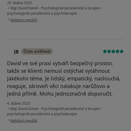
29. dubna 2025
•
Mgr. David Danel - Psychologické poradenství a terapie
•
psychologické poradenství a psychoterapie
podle názoru uživatele Walczysko Jan
•
Nahlásit zneužití
JB
Číslo ověřené
J
David ve své praxi vytváří bezpečný prostor,
takže se klienti nemusí ostýchat vytáhnout
jakékoliv téma. Je lidský, empatický, naslouchá,
reaguje, zároveň věci nalakuje narůžovo a
jedná přímě. Mohu jednoznačně doporučit.
4. dubna 2025
•
Mgr. David Danel - Psychologické poradenství a terapie
•
psychologické poradenství a psychoterapie
podle názoru uživatele JB
•
Nahlásit zneužití