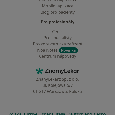
Mobilní aplikace
Blog pro pacienty
Pro profesionály
Ceník
Pro specialisty
Pro zdravotnická zařízení
Noa Notes
Novinka
Centrum nápovědy
Kontakt
ZnamyLekar - Hlavní stránka
ZnanyLekarz Sp. z o.o.
ul. Kolejowa 5/7
01-217 Warszawa, Polska
se otevře v nové záložce
se otevře v nové záložce
se otevře v nové záložce
se otevře v nové záložce
se otevře v 
se o
Polska
,
Türkiye
,
España
,
Italia
,
Deutschland
,
Česko
,