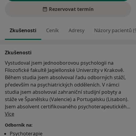
Rezervovat termín
Zkušenosti
Ceník
Adresy
Názory pacientů (
Zkušenosti
Vystudoval jsem jednooborovou psychologii na
Filozofické fakultě Jagiellonské Univerzity v Krakově.
Během studia jsem absolvoval řadu odborných stáží,
především na psychiatrických odděleních. V rámci
studia jsem absolvoval zahraniční studijní pobyty a
stáže ve Španělsku (Valencie) a Portugalsku (Lisabon).
Jsem absolvent certifikovaného psychoterapeutického
O mně
výcviku Integrace v psychoterapii.
Více
Odborník na:
Po ukončení studia jsem pracoval jako psycholog v
Psychoterapie
Pedagogicko - psychologické poradně pro