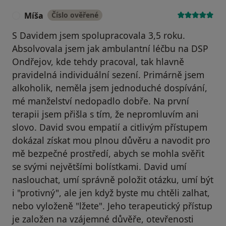
Míša
Číslo ověřené
M
S Davidem jsem spolupracovala 3,5 roku.
Absolvovala jsem jak ambulantní léčbu na DSP
Ondřejov, kde tehdy pracoval, tak hlavně
pravidelná individuální sezení. Primárně jsem
alkoholik, neměla jsem jednoduché dospívání,
mé manželství nedopadlo dobře. Na první
terapii jsem přišla s tím, že nepromluvím ani
slovo. David svou empatií a citlivým přístupem
dokázal získat mou plnou důvěru a navodit pro
mě bezpečné prostředí, abych se mohla svěřit
se svými největšími bolístkami. David umí
naslouchat, umí správně položit otázku, umí být
i "protivný", ale jen když byste mu chtěli zalhat,
nebo vyloženě "lžete". Jeho terapeutický přístup
je založen na vzájemné důvěře, otevřenosti