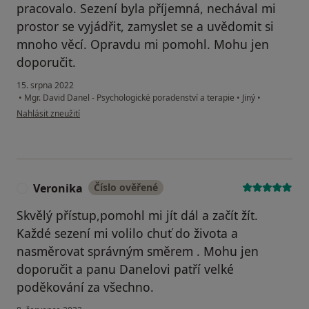
pracovalo. Sezení byla příjemná, nechával mi
prostor se vyjádřit, zamyslet se a uvědomit si
mnoho věcí. Opravdu mi pomohl. Mohu jen
doporučit.
15. srpna 2022
•
Mgr. David Danel - Psychologické poradenství a terapie
•
Jiný
•
podle názoru uživatele Váš účet byl odstraněn
Nahlásit zneužití
Veronika
Číslo ověřené
V
Skvělý přístup,pomohl mi jít dál a začít žít.
Každé sezení mi volilo chuť do života a
nasměrovat správným směrem . Mohu jen
doporučit a panu Danelovi patří velké
poděkování za všechno.