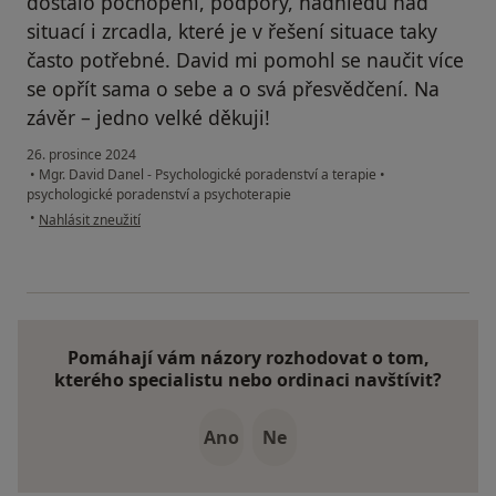
dostalo pochopení, podpory, nadhledu nad
situací i zrcadla, které je v řešení situace taky
často potřebné. David mi pomohl se naučit více
se opřít sama o sebe a o svá přesvědčení. Na
závěr – jedno velké děkuji!
26. prosince 2024
•
Mgr. David Danel - Psychologické poradenství a terapie
•
psychologické poradenství a psychoterapie
podle názoru uživatele Pavla
•
Nahlásit zneužití
Pomáhají vám názory rozhodovat o tom,
kterého specialistu nebo ordinaci navštívit?
Ano
Ne