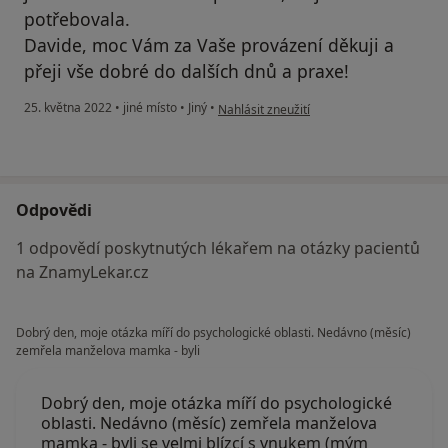
potřebovala.
Davide, moc Vám za Vaše provázení děkuji a
přeji vše dobré do dalších dnů a praxe!
podle názoru uživatele Monika
25. května 2022
•
jiné místo
•
Jiný
•
Nahlásit zneužití
Odpovědi
1 odpovědí poskytnutých lékařem na otázky pacientů
na ZnamyLekar.cz
Dobrý den, moje otázka míří do psychologické oblasti. Nedávno (měsíc)
zemřela manželova mamka - byli
Dobrý den, moje otázka míří do psychologické
oblasti. Nedávno (měsíc) zemřela manželova
mamka - byli se velmi blízcí s vnukem (mým