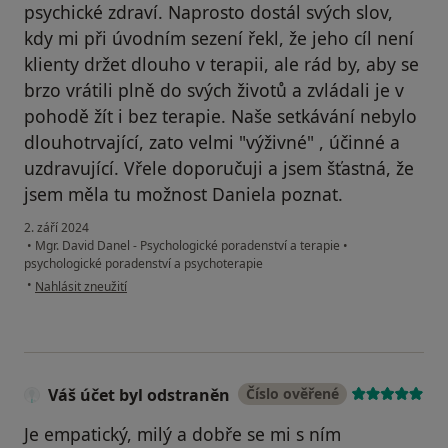
psychické zdraví. Naprosto dostál svých slov,
kdy mi při úvodním sezení řekl, že jeho cíl není
klienty držet dlouho v terapii, ale rád by, aby se
brzo vrátili plně do svých životů a zvládali je v
pohodě žít i bez terapie. Naše setkávání nebylo
dlouhotrvající, zato velmi "výživné" , účinné a
uzdravující. Vřele doporučuji a jsem šťastná, že
jsem měla tu možnost Daniela poznat.
2. září 2024
•
Mgr. David Danel - Psychologické poradenství a terapie
•
psychologické poradenství a psychoterapie
podle názoru uživatele Lucie
•
Nahlásit zneužití
Váš účet byl odstraněn
Číslo ověřené
Je empatický, milý a dobře se mi s ním