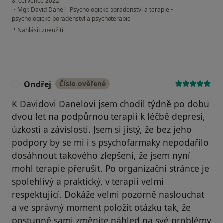
8. července 2022
•
Mgr. David Danel - Psychologické poradenství a terapie
•
psychologické poradenství a psychoterapie
podle názoru uživatele Veronika
•
Nahlásit zneužití
Ondřej
Číslo ověřené
O
K Davidovi Danelovi jsem chodil týdně po dobu
dvou let na podpůrnou terapii k léčbě depresí,
úzkostí a závislosti. Jsem si jistý, že bez jeho
podpory by se mi i s psychofarmaky nepodařilo
dosáhnout takového zlepšení, že jsem nyní
mohl terapie přerušit. Po organizační stránce je
spolehlivý a praktický, v terapii velmi
respektující. Dokáže velmi pozorně naslouchat
a ve správný moment položit otázku tak, že
postupně sami změníte náhled na své problémy