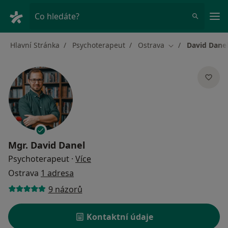
Hla
Co hledáte?
Hlavní Stránka
Psychoterapeut
Ostrava
David Dane
Změna města
Mgr.
David Danel
o specializacích
Psychoterapeut
·
Více
Ostrava
1 adresa
9 názorů
Kontaktní údaje